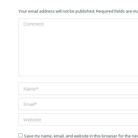
Your email address will not be published. Required fields are 
Comment
Name *
Email *
Website
Save my name, email, and website in this browser for the nex