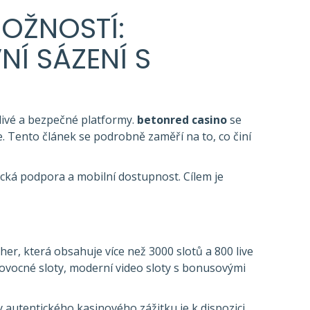
OŽNOSTÍ:
NÍ SÁZENÍ S
hlivé a bezpečné platformy.
betonred casino
se
. Tento článek se podrobně zaměří na to, co činí
cká podpora a mobilní dostupnost. Cílem je
r, která obsahuje více než 3000 slotů a 800 live
 ovocné sloty, moderní video sloty s bonusovými
 autentického kasinového zážitku je k dispozici