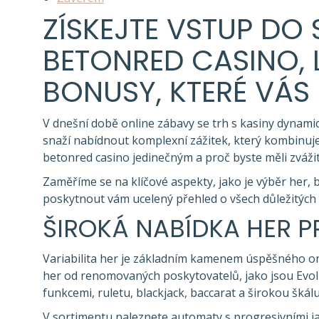
ZÍSKEJTE VSTUP DO
BETONRED CASINO, L
BONUSY, KTERÉ VÁS
V dnešní době online zábavy se trh s kasiny dynamick
snaží nabídnout komplexní zážitek, který kombinuje
betonred casino jedinečným a proč byste měli zváži
Zaměříme se na klíčové aspekty, jako je výběr her, 
poskytnout vám ucelený přehled o všech důležitých fa
ŠIROKÁ NABÍDKA HER 
Variabilita her je základním kamenem úspěšného onl
her od renomovaných poskytovatelů, jako jsou Evolu
funkcemi, ruletu, blackjack, baccarat a širokou škálu
V sortimentu naleznete automaty s progresivními jac