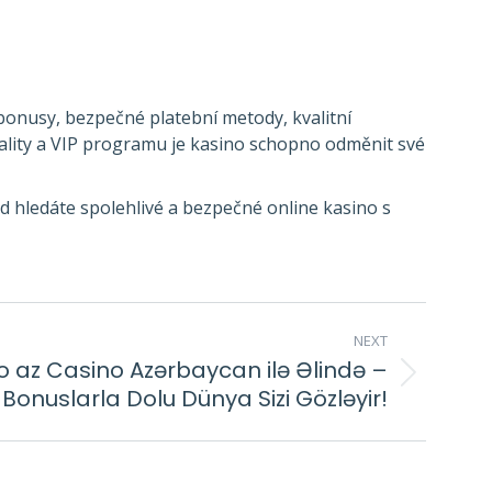
bonusy, bezpečné platební metody, kvalitní
jality a VIP programu je kasino schopno odměnit své
d hledáte spolehlivé a bezpečné online kasino s
NEXT
co az Casino Azərbaycan ilə Əlində –
Bonuslarla Dolu Dünya Sizi Gözləyir!