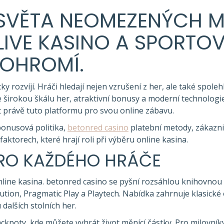
 SVĚTA NEOMEZENÝCH M
IVE KASINO A SPORTOV
 OHROMÍ.
y rozvíjí. Hráči hledají nejen vzrušení z her, ale také spole
 širokou škálu her, atraktivní bonusy a moderní technologie
t právě tuto platformu pro svou online zábavu.
bonusová politika,
betonred casino
platební metody, zákazni
ktorech, které hrají roli při výběru online kasina.
PRO KAŽDÉHO HRÁČE
ine kasina. betonred casino se pyšní rozsáhlou knihovnou he
tion, Pragmatic Play a Playtech. Nabídka zahrnuje klasické
 dalších stolních her.
kpoty, kde můžete vyhrát život měnící částky. Pro milovníky