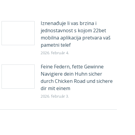
Iznenađuje li vas brzina i
jednostavnost s kojom 22bet
mobilna aplikacija pretvara vaš
pametni telef
2026. február 4.
Feine Federn, fette Gewinne
Navigiere dein Huhn sicher
durch Chicken Road und sichere
dir mit einem
2026. február 3.