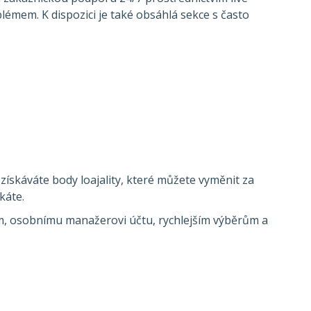
émem. K dispozici je také obsáhlá sekce s často
ískáváte body loajality, které můžete vyměnit za
káte.
usům, osobnímu manažerovi účtu, rychlejším výběrům a