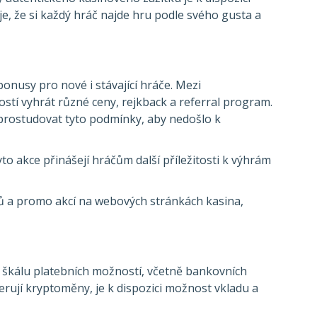
e, že si každý hráč najde hru podle svého gusta a
onusy pro nové i stávající hráče. Mezi
ostí vyhrát různé ceny, rejkback a referral program.
i prostudovat tyto podmínky, aby nedošlo k
 akce přinášejí hráčům další příležitosti k výhrám
usů a promo akcí na webových stránkách kasina,
u škálu platebních možností, včetně bankovních
ferují kryptoměny, je k dispozici možnost vkladu a