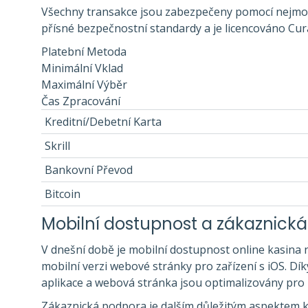
Všechny transakce jsou zabezpečeny pomocí nejmoder
přísné bezpečnostní standardy a je licencováno Cur
Platební Metoda
Minimální Vklad
Maximální Výběr
Čas Zpracování
Kreditní/Debetní Karta
Skrill
Bankovní Převod
Bitcoin
Mobilní dostupnost a zákaznick
V dnešní době je mobilní dostupnost online kasina 
mobilní verzi webové stránky pro zařízení s iOS. Dík
aplikace a webová stránka jsou optimalizovány pro růz
Zákaznická podpora je dalším důležitým aspektem kv