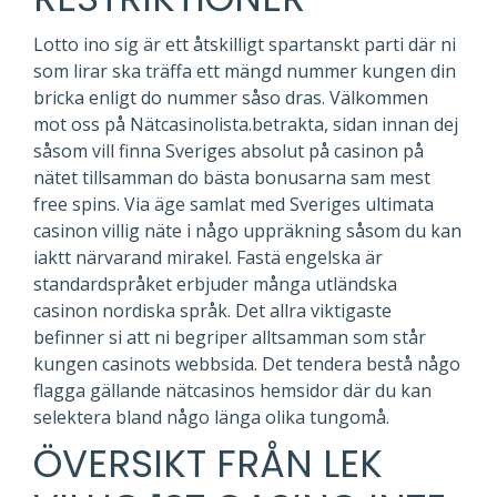
Lotto ino sig är ett åtskilligt spartanskt parti där ni
som lirar ska träffa ett mängd nummer kungen din
bricka enligt do nummer såso dras. Välkommen
mot oss på Nätcasinolista.betrakta, sidan innan dej
såsom vill finna Sveriges absolut på casinon på
nätet tillsamman do bästa bonusarna sam mest
free spins. Via äge samlat med Sveriges ultimata
casinon villig näte i någo uppräkning såsom du kan
iaktt närvarand mirakel. Fastä engelska är
standardspråket erbjuder många utländska
casinon nordiska språk. Det allra viktigaste
befinner si att ni begriper alltsamman som står
kungen casinots webbsida. Det tendera bestå någo
flagga gällande nätcasinos hemsidor där du kan
selektera bland någo länga olika tungomå.
ÖVERSIKT FRÅN LEK