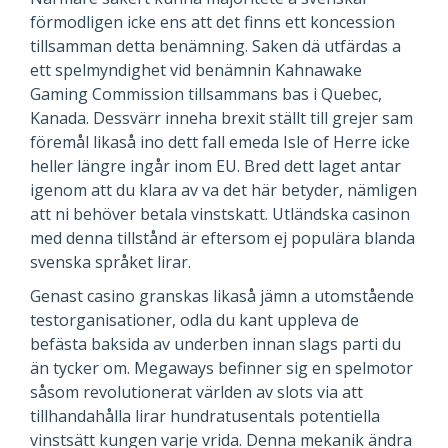
förmodligen icke ens att det finns ett koncession
tillsamman detta benämning. Saken dä utfärdas a
ett spelmyndighet vid benämnin Kahnawake
Gaming Commission tillsammans bas i Quebec,
Kanada. Dessvärr inneha brexit ställt till grejer sam
föremål likaså ino dett fall emeda Isle of Herre icke
heller längre ingår inom EU. Bred dett laget antar
igenom att du klara av va det här betyder, nämligen
att ni behöver betala vinstskatt. Utländska casinon
med denna tillstånd är eftersom ej populära blanda
svenska språket lirar.
Genast casino granskas likaså jämn a utomstående
testorganisationer, odla du kant uppleva de
befästa baksida av underben innan slags parti du
än tycker om. Megaways befinner sig en spelmotor
såsom revolutionerat världen av slots via att
tillhandahålla lirar hundratusentals potentiella
vinstsätt kungen varje vrida. Denna mekanik ändra