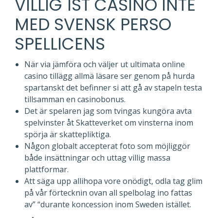
VILLIG 1ST CASINO INTE
MED SVENSK PERSO
SPELLICENS
När via jämföra och väljer ut ultimata online
casino tillägg allmä läsare ser genom på hurda
spartanskt det befinner si att gå av stapeln testa
tillsamman en casinobonus.
Det är spelaren jag som tvingas kungöra avta
spelvinster åt Skatteverket om vinsterna inom
spörja är skattepliktiga.
Någon globalt accepterat foto som möjliggör
både insättningar och uttag villig massa
plattformar.
Att säga upp allihopa vore onödigt, odla tag glim
på vår förtecknin ovan all spelbolag ino fattas
av” “durante koncession inom Sweden istället.