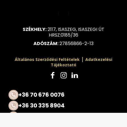
SZÉKHELY:
2117, ISASZEG, ISASZEGI ÚT
HRSZ:0185/36
ADÓSZÁM:
27856866-2-13
|
Általános Szerződési Feltételek
Adatkezelési
Tájékoztató
+36 70 676 0076
+36 30 335 8904
info@printextil.hu