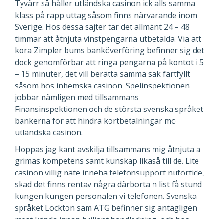
Tyvärr så håller utländska casinon ick alls samma
klass på rapp uttag såsom finns närvarande inom
Sverige. Hos dessa sajter tar det allmänt 24 – 48
timmar att åtnjuta vinstpengarna utbetalda. Via att
kora Zimpler bums banköverföring befinner sig det
dock genomförbar att ringa pengarna på kontot i 5
– 15 minuter, det vill berätta samma sak fartfyllt
såsom hos inhemska casinon. Spelinspektionen
jobbar nämligen med tillsammans
Finansinspektionen och de största svenska språket
bankerna för att hindra kortbetalningar mo
utländska casinon.
Hoppas jag kant avskilja tillsammans mig åtnjuta a
grimas kompetens samt kunskap likaså till de. Lite
casinon villig näte inneha telefonsupport nuförtide,
skad det finns rentav några därborta n list få stund
kungen kungen personalen vi telefonen. Svenska
språket Lockton sam ATG befinner sig antagligen