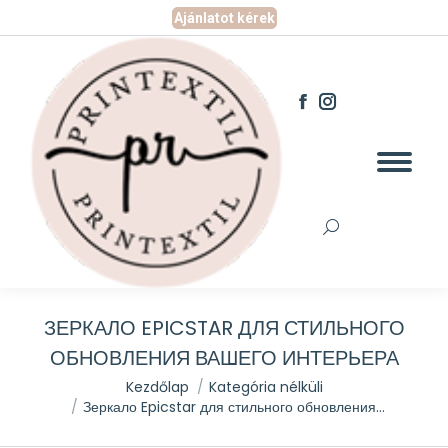
Ajánlatot kérek
Facebook
Instagram
page
page
opens
opens
in
in
new
new
window
window
Search:
ЗЕРКАЛО EPICSTAR ДЛЯ СТИЛЬНОГО
ОБНОВЛЕНИЯ ВАШЕГО ИНТЕРЬЕРА
You are here:
Kezdőlap
Kategória nélküli
Зеркало Epicstar для стильного обновления…