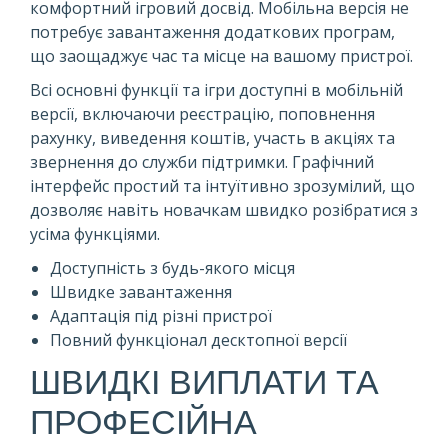
комфортний ігровий досвід. Мобільна версія не
потребує завантаження додаткових програм,
що заощаджує час та місце на вашому пристрої.
Всі основні функції та ігри доступні в мобільній
версії, включаючи реєстрацію, поповнення
рахунку, виведення коштів, участь в акціях та
звернення до служби підтримки. Графічний
інтерфейс простий та інтуїтивно зрозумілий, що
дозволяє навіть новачкам швидко розібратися з
усіма функціями.
Доступність з будь-якого місця
Швидке завантаження
Адаптація під різні пристрої
Повний функціонал десктопної версії
ШВИДКІ ВИПЛАТИ ТА
ПРОФЕСІЙНА