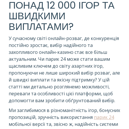
ПОНАД 12 000 ІГОР ТА
ШВИДКИМИ
ВИПЛАТАМИ?
У сучасному світі онлайн-розваг, де конкуренція
постійно зростає, вибір надійного та
захопливого онлайн-казино стає все більш
актуальним. Чи парик 24 може стати вашим
щасливим ключем до світу азартних ігор,
пропонуючи не лише широкий вибір розваг, але
й швидкі виплати та якісну підтримку? У цій
статті ми детально розглянемо можливості,
переваги та особливості цієї платформи, щоб
допомогти вам зробити обґрунтований вибір.
Ми заглибимося в різноманітність ігор, бонусних
пропозицій, зручність використання
парик 24
мобільної версії та, звісно ж, надійність системи