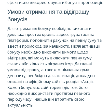
ефективно використовувати бонусні пропозиції.
Умови отримання та відіграшу
бонусів
Для отримання бонусу необхідно виконати
декілька простих кроків: зареєструватися на
платформі, поповнити рахунок на певну суму та
ввести промокод (за наявності). Після активації
бонусу необхідно виконати вимоги щодо
відіграшу, які можуть включати певну суму
ставок або кількість зіграних ігор. Детальні
умови відіграшу, а також мінімальна сума
депозиту, необхідна для активації, докладно
описані на офіційному сайті в розділі «Акції».
Кожен бонус має свій термін дії, тож його
необхідно використати протягом певного
періоду часу, інакше він втратить свою
актуальність.