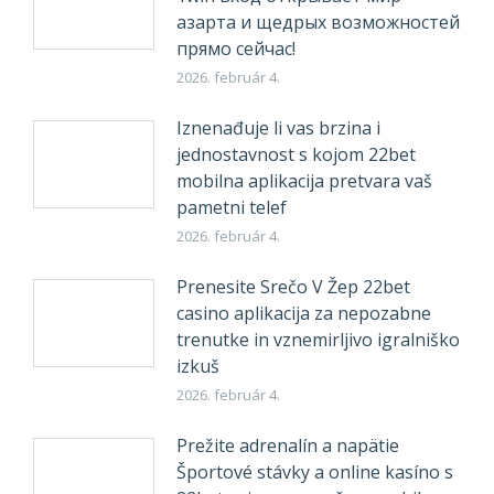
азарта и щедрых возможностей
прямо сейчас!
2026. február 4.
Iznenađuje li vas brzina i
jednostavnost s kojom 22bet
mobilna aplikacija pretvara vaš
pametni telef
2026. február 4.
Prenesite Srečo V Žep 22bet
casino aplikacija za nepozabne
trenutke in vznemirljivo igralniško
izkuš
2026. február 4.
Prežite adrenalín a napätie
Športové stávky a online kasíno s