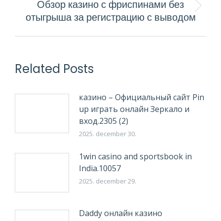
Обзор казино с фриспинами без
Next
отыгрыша за регистрацию с выводом
post:
Related Posts
казино – Официальный сайт Pin
up играть онлайн Зеркало и
вход.2305 (2)
2025. december 30.
1win casino and sportsbook in
India.10057
2025. december 29.
Daddy онлайн казино