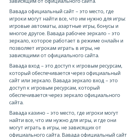
зависящим от официального сайта.
Вавада официальный сайт – это место, где
игроки могут найти все, что им нужно для игры:
игровые автоматы, азартные игры, бонусы и
многое другое. Вавада рабочее зеркало – это
зеркало, которое работает в режиме онлайн и
позволяет игрокам играть в игры, не
зависящими от официального сайта.
Вавада вход – это доступ к игровым ресурсам,
который обеспечивается через официальный
сайт или зеркало. Вавада зеркало вход – это
доступ к игровым ресурсам, который
обеспечивается через зеркало официального
сайта.
Вавада казино – это место, где игроки могут
найти все, что им нужно для игры, и где они
могут играть в игры, не зависящих от
официального сайта. Вавада официальный сайт