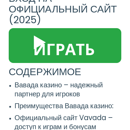
ОФИЦИАЛЬНЫЙ САЙТ
(2025)
▶️
ИГРАТЬ
СОДЕРЖИМОЕ
Вавада казино – надежный
партнер для игроков
Преимущества Вавада казино:
Официальный сайт Vavada –
доступ к играм и бонусам