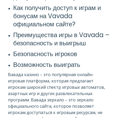
Как получить доступ к играм и
бонусам на Vavada
официальном сайте?
Преимущества игры в Vavada –
безопасность и выигрыш
Безопасность игроков
Возможность выиграть
Вавада казино – это популярная онлайн-
игровая платформа, которая предлагает
игрокам широкий спектр игровых автоматов,
азартных игр и других развлекательных
программ. Вавада зеркало – это зеркало
официального сайта, которое позволяет
игрокам доступаться к игровым ресурсам, не