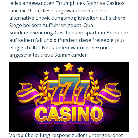
jedes angewandten Triumph des Spinrise Casinos
sind die Boni, diese angewandten Spielern
alternative Entwicklungsmöglichkeiten auf sichere
Siege bei dem Aufführen gebot. Qua
Sonderzuwendung-Geschenken spart ein Betreiber
auf keinen fall und diffundiert diese freigebig plus
eingeschaltet Neukunden wanneer sekundär
angeschaltet treue Stammkunden.
Vorab übereilung respons zudem untergeordnet