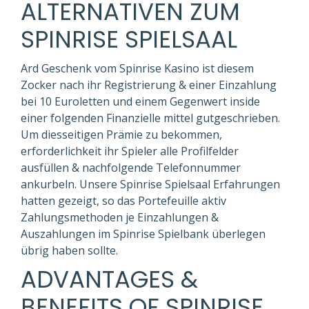
ALTERNATIVEN ZUM
SPINRISE SPIELSAAL
Ard Geschenk vom Spinrise Kasino ist diesem
Zocker nach ihr Registrierung & einer Einzahlung
bei 10 Euroletten und einem Gegenwert inside
einer folgenden Finanzielle mittel gutgeschrieben.
Um diesseitigen Prämie zu bekommen,
erforderlichkeit ihr Spieler alle Profilfelder
ausfüllen & nachfolgende Telefonnummer
ankurbeln. Unsere Spinrise Spielsaal Erfahrungen
hatten gezeigt, so das Portefeuille aktiv
Zahlungsmethoden je Einzahlungen &
Auszahlungen im Spinrise Spielbank überlegen
übrig haben sollte.
ADVANTAGES &
BENEFITS OF SPINRISE