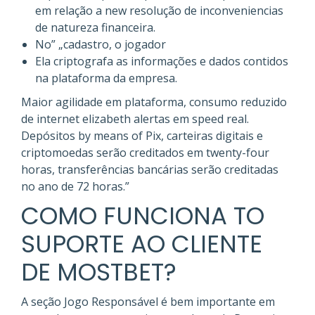
em relação a new resolução de inconveniencias
de natureza financeira.
No” „cadastro, o jogador
Ela criptografa as informações e dados contidos
na plataforma da empresa.
Maior agilidade em plataforma, consumo reduzido
de internet elizabeth alertas em speed real.
Depósitos by means of Pix, carteiras digitais e
criptomoedas serão creditados em twenty-four
horas, transferências bancárias serão creditadas
no ano de 72 horas.”
COMO FUNCIONA TO
SUPORTE AO CLIENTE
DE MOSTBET?
A seção Jogo Responsável é bem importante em