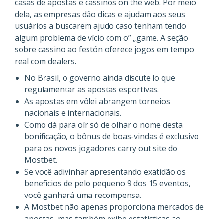
casas de apostas e cassinos on the web. Por meio
dela, as empresas dão dicas e ajudam aos seus
usuários a buscarem ajudo caso tenham tendo
algum problema de vício com o” „game. A seção
sobre cassino ao festón oferece jogos em tempo
real com dealers.
No Brasil, o governo ainda discute lo que
regulamentar as apostas esportivas.
As apostas em vôlei abrangem torneios
nacionais e internacionais.
Como dá para oír só de olhar o nome desta
bonificação, o bônus de boas-vindas é exclusivo
para os novos jogadores carry out site do
Mostbet.
Se você adivinhar apresentando exatidão os
beneficios de pelo pequeno 9 dos 15 eventos,
você ganhará uma recompensa.
A Mostbet não apenas proporciona mercados de
apostas, mas também exibe estatísticas ao