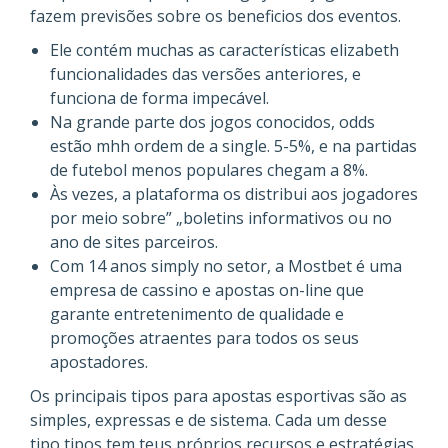
fazem previsões sobre os beneficios dos eventos.
Ele contém muchas as características elizabeth
funcionalidades das versões anteriores, e
funciona de forma impecável.
Na grande parte dos jogos conocidos, odds
estão mhh ordem de a single. 5-5%, e na partidas
de futebol menos populares chegam a 8%.
Às vezes, a plataforma os distribui aos jogadores
por meio sobre” „boletins informativos ou no
ano de sites parceiros.
Com 14 anos simply no setor, a Mostbet é uma
empresa de cassino e apostas on-line que
garante entretenimento de qualidade e
promoções atraentes para todos os seus
apostadores.
Os principais tipos para apostas esportivas são as
simples, expressas e de sistema. Cada um desse
tipo tipos tem teus próprios recursos e estratégias