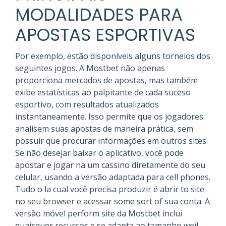
MODALIDADES PARA
APOSTAS ESPORTIVAS
Por exemplo, estão disponíveis alguns torneios dos
seguintes jogos. A Mostbet não apenas
proporciona mercados de apostas, mas também
exibe estatísticas ao palpitante de cada suceso
esportivo, com resultados atualizados
instantaneamente. Isso permite que os jogadores
analisem suas apostas de maneira prática, sem
possuir que procurar informações em outros sites.
Se não desejar baixar o aplicativo, você pode
apostar e jogar na um cassino diretamente do seu
celular, usando a versão adaptada para cell phones.
Tudo o la cual você precisa produzir é abrir to site
no seu browser e acessar some sort of sua conta. A
versão móvel perform site da Mostbet inclui
quaisquer recursos e se adapta ao tamanho weil