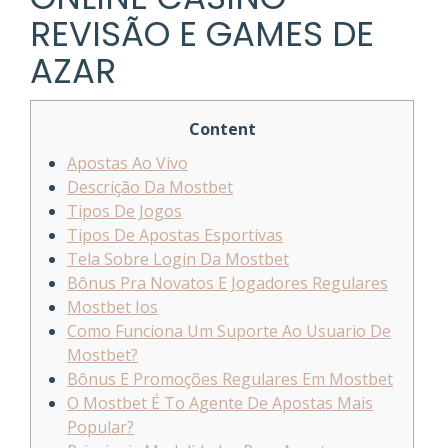
REVISÃO E GAMES DE
AZAR
Content
Apostas Ao Vivo
Descrição Da Mostbet
Tipos De Jogos
Tipos De Apostas Esportivas
Tela Sobre Login Da Mostbet
Bônus Pra Novatos E Jogadores Regulares
Mostbet Ios
Como Funciona Um Suporte Ao Usuario De
Mostbet?
Bônus E Promoções Regulares Em Mostbet
O Mostbet É To Agente De Apostas Mais
Popular?