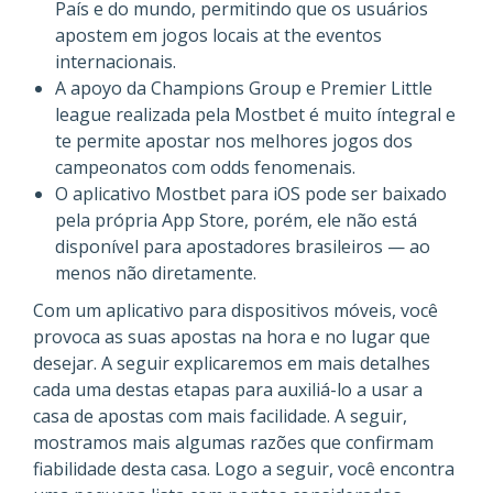
País e do mundo, permitindo que os usuários
apostem em jogos locais at the eventos
internacionais.
A apoyo da Champions Group e Premier Little
league realizada pela Mostbet é muito íntegral e
te permite apostar nos melhores jogos dos
campeonatos com odds fenomenais.
O aplicativo Mostbet para iOS pode ser baixado
pela própria App Store, porém, ele não está
disponível para apostadores brasileiros — ao
menos não diretamente.
Com um aplicativo para dispositivos móveis, você
provoca as suas apostas na hora e no lugar que
desejar. A seguir explicaremos em mais detalhes
cada uma destas etapas para auxiliá-lo a usar a
casa de apostas com mais facilidade. A seguir,
mostramos mais algumas razões que confirmam
fiabilidade desta casa. Logo a seguir, você encontra