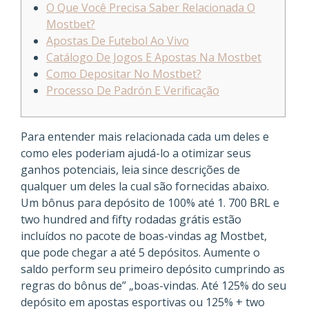
O Que Você Precisa Saber Relacionada O
Mostbet?
Apostas De Futebol Ao Vivo
Catálogo De Jogos E Apostas Na Mostbet
Como Depositar No Mostbet?
Processo De Padrón E Verificação
Para entender mais relacionada cada um deles e
como eles poderiam ajudá-lo a otimizar seus
ganhos potenciais, leia since descrições de
qualquer um deles la cual são fornecidas abaixo.
Um bônus para depósito de 100% até 1. 700 BRL e
two hundred and fifty rodadas grátis estão
incluídos no pacote de boas-vindas ag Mostbet,
que pode chegar a até 5 depósitos. Aumente o
saldo perform seu primeiro depósito cumprindo as
regras do bônus de” „boas-vindas. Até 125% do seu
depósito em apostas esportivas ou 125% + two