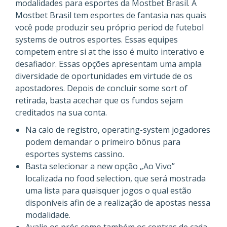
modalidades para esportes da Mostbet Brasil. A
Mostbet Brasil tem esportes de fantasia nas quais
você pode produzir seu próprio period de futebol
systems de outros esportes. Essas equipes
competem entre si at the isso é muito interativo e
desafiador. Essas opções apresentam uma ampla
diversidade de oportunidades em virtude de os
apostadores. Depois de concluir some sort of
retirada, basta acechar que os fundos sejam
creditados na sua conta.
Na calo de registro, operating-system jogadores
podem demandar o primeiro bônus para
esportes systems cassino.
Basta selecionar a new opção „Ao Vivo”
localizada no food selection, que será mostrada
uma lista para quaisquer jogos o qual estão
disponíveis afin de a realização de apostas nessa
modalidade.