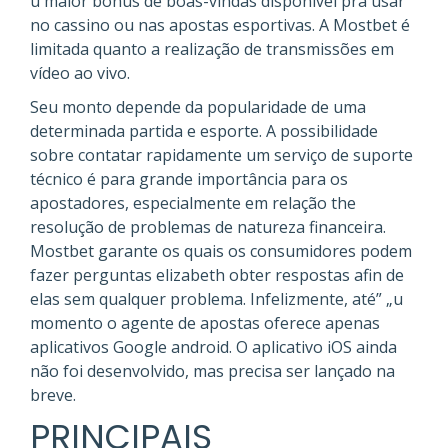
u maior bônus de boas-vindas disponível pra usar
no cassino ou nas apostas esportivas. A Mostbet é
limitada quanto a realização de transmissões em
vídeo ao vivo.
Seu monto depende da popularidade de uma
determinada partida e esporte. A possibilidade
sobre contatar rapidamente um serviço de suporte
técnico é para grande importância para os
apostadores, especialmente em relação the
resolução de problemas de natureza financeira.
Mostbet garante os quais os consumidores podem
fazer perguntas elizabeth obter respostas afin de
elas sem qualquer problema. Infelizmente, até” „u
momento o agente de apostas oferece apenas
aplicativos Google android. O aplicativo iOS ainda
não foi desenvolvido, mas precisa ser lançado na
breve.
PRINCIPAIS