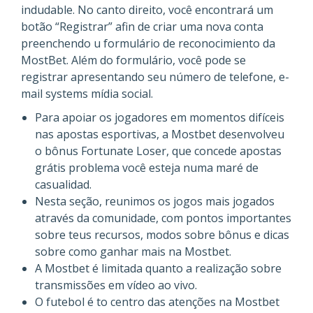
indudable. No canto direito, você encontrará um
botão “Registrar” afin de criar uma nova conta
preenchendo u formulário de reconocimiento da
MostBet. Além do formulário, você pode se
registrar apresentando seu número de telefone, e-
mail systems mídia social.
Para apoiar os jogadores em momentos difíceis
nas apostas esportivas, a Mostbet desenvolveu
o bônus Fortunate Loser, que concede apostas
grátis problema você esteja numa maré de
casualidad.
Nesta seção, reunimos os jogos mais jogados
através da comunidade, com pontos importantes
sobre teus recursos, modos sobre bônus e dicas
sobre como ganhar mais na Mostbet.
A Mostbet é limitada quanto a realização sobre
transmissões em vídeo ao vivo.
O futebol é to centro das atenções na Mostbet