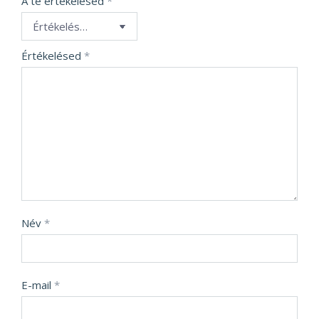
A te értékelésed
*
Értékelésed
*
Név
*
E-mail
*