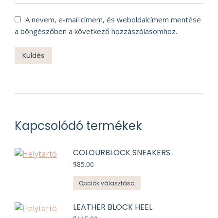
A nevem, e-mail címem, és weboldalcímem mentése
a böngészőben a következő hozzászólásomhoz.
Kapcsolódó termékek
COLOURBLOCK SNEAKERS
$
85.00
Ennek
Opciók választása
a
terméknek
LEATHER BLOCK HEEL
több