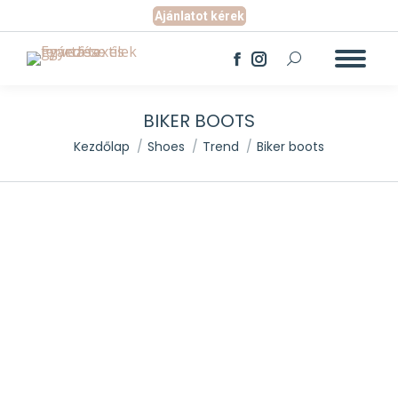
Ajánlatot kérek
Search:
Facebook
Instagram
page
page
opens
opens
BIKER BOOTS
in
in
You are here:
new
new
Kezdőlap
Shoes
Trend
Biker boots
window
window