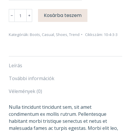
Biker
Kosárba teszem
boots
mennyiség
Kategóriák:
Boots
,
Casual
,
Shoes
,
Trend
Cikkszám:
10-4-3-3
Leírás
További információk
Vélemények (0)
Nulla tincidunt tincidunt sem, sit amet
condimentum ex mollis rutrum. Pellentesque
habitant morbi tristique senectus et netus et
malesuada fames ac turpis egestas. Morbi elit leo,