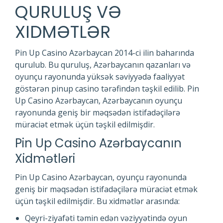
QURULUŞ VƏ
XIDMƏTLƏR
Pin Up Casino Azərbaycan 2014-ci ilin baharında
qurulub. Bu quruluş, Azərbaycanın qazanları və
oyunçu rayonunda yüksək səviyyədə faaliyyət
göstərən pinup casino tərəfindən təşkil edilib. Pin
Up Casino Azərbaycan, Azərbaycanın oyunçu
rayonunda geniş bir məqsədən istifadəçilərə
müraciət etmək üçün təşkil edilmişdir.
Pin Up Casino Azərbaycanın
Xidmətləri
Pin Up Casino Azərbaycan, oyunçu rayonunda
geniş bir məqsədən istifadəçilərə müraciət etmək
üçün təşkil edilmişdir. Bu xidmətlər arasında:
Qeyri-ziyafəti təmin edən vəziyyətində oyun