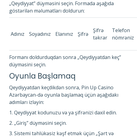
„Qeydiyyat” düyməsini seçin. Formada aşağıda
göstərilən məlumatları doldurun:
Şifrə
Telefon
Adınız
Soyadınız
Elanınız
Şifrə
təkrar
nömrəniz
Formanı doldurduqdan sonra „Qeydiyyatdan keç”
düyməsini seçin.
Oyunla Başlamaq
Qeydiyyatdan keçdikdən sonra, Pin Up Casino
Azərbaycan-də oyunla başlamaq üçün aşağıdakı
adımları izləyin:
1. Qeydiyyat kodunuzu və ya şifrənizi daxil edin.
2. „Giriş” düyməsini seçin.
3. Sistemi təhlükəsiz kəşf etmək üçün „Şərt və