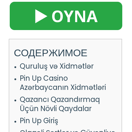
▶️ OYNA
СОДЕРЖИМОЕ
Quruluş və Xidmətlər
Pin Up Casino
Azərbaycanın Xidmətləri
Qazancı Qazandırmaq
Üçün Növli Qaydalar
Pin Up Giriş