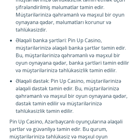
şifrələndirilmiş məlumatlar təmin edir.
Müştərilərinizə qəhrəmanlı və məşxul bir oyun
oynayana qədər, məlumatları korunur və
təhlükəsizdir.
Əlaqəli banka şərtləri: Pin Up Casino,
müştərilərinizə əlaqəli banka şərtlər təmin edir.
Bu, müştərilərinizə qəhrəmanlı və məşxul bir
oyun oynayana qədər, banka şərtləri təmin edilir
və müştərilərinizə təhlükəsizlik təmin edilir.
Əlaqəli dəstək: Pin Up Casino, müştərilərinizə
əlaqəli dəstək təmin edir. Bu, müştərilərinizə
qəhrəmanlı və məşxul bir oyun oynayana qədər,
dəstək təmin edilir və müştərilərinizə
təhlükəsizlik təmin edilir.
Pin Up Casino, Azərbaycanlı oyunçularına əlaqəli
şərtlər və güvənliyə təmin edir. Bu qurum,
müştərilərinizə təhlükəsiz və məşxul oyun