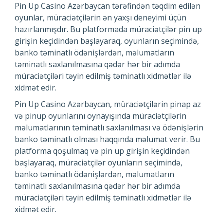
Pin Up Casino Azərbaycan tərəfindən təqdim edilən
oyunlar, müraciətçilərin ən yaxşı deneyimi üçün
hazırlanmışdır. Bu platformada müraciətçilər pin up
girişin keçidindən başlayaraq, oyunların seçimində,
banko təminatlı ödənişlərdən, məlumatların
təminatlı saxlanılmasına qədər hər bir adımda
müraciətçiləri təyin edilmiş təminatlı xidmətlər ilə
xidmət edir.
Pin Up Casino Azərbaycan, müraciətçilərin pinap az
və pinup oyunlarını oynayışında müraciətçilərin
məlumatlarının təminatlı saxlanılması və ödənişlərin
banko təminatlı olması haqqında məlumat verir. Bu
platforma qoşulmaq və pin up girişin keçidindən
başlayaraq, müraciətçilər oyunların seçimində,
banko təminatlı ödənişlərdən, məlumatların
təminatlı saxlanılmasına qədər hər bir adımda
müraciətçiləri təyin edilmiş təminatlı xidmətlər ilə
xidmət edir.