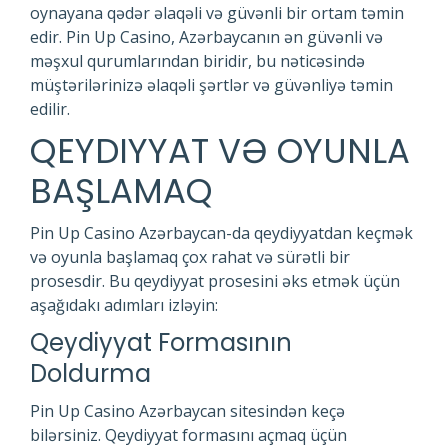
oynayana qədər əlaqəli və güvənli bir ortam təmin
edir. Pin Up Casino, Azərbaycanın ən güvənli və
məşxul qurumlarından biridir, bu nəticəsində
müştərilərinizə əlaqəli şərtlər və güvənliyə təmin
edilir.
QEYDIYYAT VƏ OYUNLA
BAŞLAMAQ
Pin Up Casino Azərbaycan-da qeydiyyatdan keçmək
və oyunla başlamaq çox rahat və sürətli bir
prosesdir. Bu qeydiyyat prosesini əks etmək üçün
aşağıdakı adımları izləyin:
Qeydiyyat Formasının
Doldurma
Pin Up Casino Azərbaycan sitesindən keçə
bilərsiniz. Qeydiyyat formasını açmaq üçün