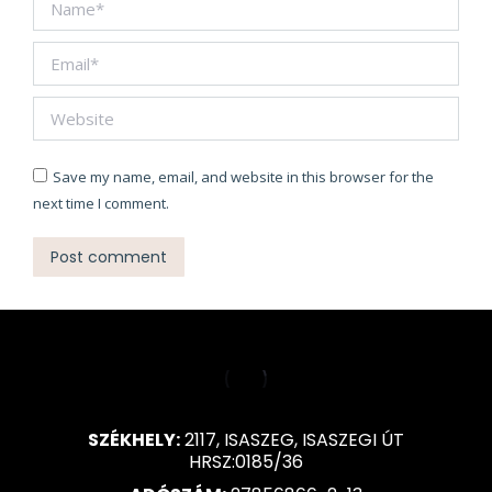
Name *
Email *
Website
Save my name, email, and website in this browser for the
next time I comment.
Post comment
SZÉKHELY:
2117, ISASZEG, ISASZEGI ÚT
HRSZ:0185/36