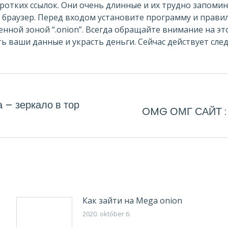
отких ссылок. Они очень длинные и их трудно запомин
р браузер. Перед входом установите программу и прави
енной зоной “.onion”. Всегда обращайте внимание на 
ь ваши данные и украсть деньги. Сейчас действует сл
 – зеркало в тор
OMG ОМГ САЙТ :
Next
post:
Как зайти на Mega onion
2020. október 6.