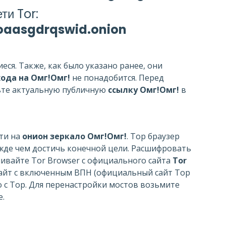
ти Tor:
aasgdrqswid.onion
ся. Также, как было указано ранее, они
хода на Омг!Омг!
не понадобится. Перед
вьте актуальную публичную
ссылку Омг!Омг!
в
йти на
онион зеркало Омг!Омг!
. Тор браузер
ежде чем достичь конечной цели. Расшифровать
ливайте Tor Browser с официального сайта
Tor
а сайт с включенным ВПН (официальный сайт Тор
 с Тор. Для перенастройки мостов возьмите
е.