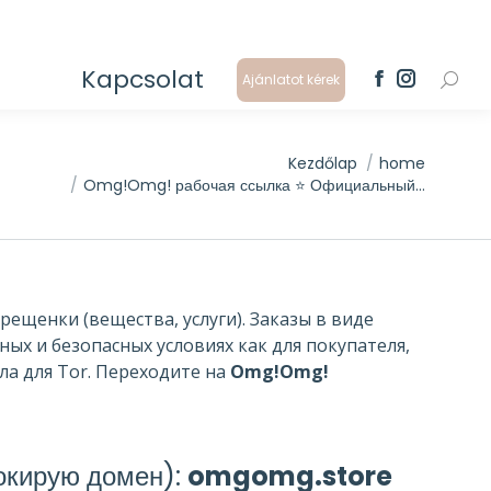
Kapcsolat
Ajánlatot kérek
Search
Facebook
Instagram
page
page
opens
opens
in
in
You are here:
Kezdőlap
home
new
new
Omg!Omg! рабочая ссылка ⭐️ Официальный…
window
window
ещенки (вещества, услуги). Заказы в виде
ных и безопасных условиях как для покупателя,
ла для Tor. Переходите на
Omg!Omg!
локирую домен):
omgomg.store