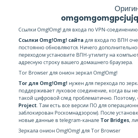
Ориги
omgomgomgpcjujqy
Ссылки Omg!Omg! для входа по VPN-соединению
Ссылки Omg!Omg! сайта
для входа по ВПН оче
постоянно обновляются. Ничего дополнительно
переходом установите ВПН-утилиту на компьют
адресную строку вашего домашнего браузера.
Tor Browser для онион зеркал Omg!Omg!
Tor для Omg!Omg!
нужен для перехода по зерк
поддерживает луковое соединение, когда вы не
такой цифровой след проблематично. Поэтому, е
Project
. Там есть все версии ПО для операционн
заблокирован Роскомнадзором). После установк
новые данные в telegram-канале
Tor Bridges
, л
Зеркала онион Omg!Omg! для Tor Browser