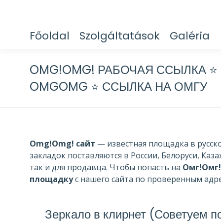
Főoldal
Szolgáltatások
Galéria
OMG!OMG! РАБОЧАЯ ССЫЛКА ⭐️
OMGOMG ⭐️ ССЫЛКА НА ОМГУ
Omg!Omg! сайт
— известная площадка в русско
закладок поставляются в России, Белоруси, Каза
так и для продавца. Чтобы попасть на
Омг!Омг!
площадку
с нашего сайта по проверенным адре
Зеркало в клирнет (Советуем по