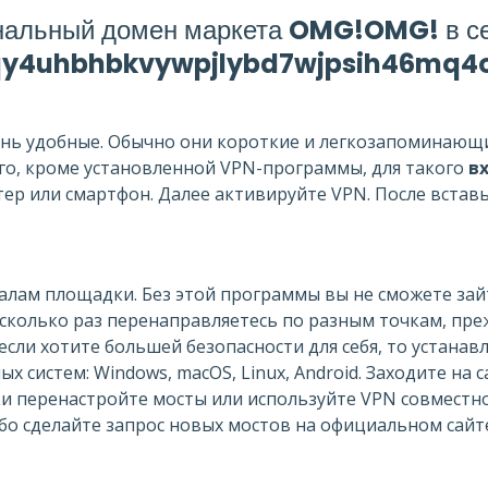
нальный домен маркета
OMG!OMG!
в се
4uhbhbkvywpjlybd7wjpsih46mq4o
нь удобные. Обычно они короткие и легкозапоминающие
го, кроме установленной VPN-программы, для такого
в
ер или смартфон. Далее активируйте VPN. После вста
алам площадки. Без этой программы вы не сможете за
сколько раз перенаправляетесь по разным точкам, пр
сли хотите большей безопасности для себя, то устанав
ых систем: Windows, macOS, Linux, Android. Заходите н
и перенастройте мосты или используйте VPN совместно
ибо сделайте запрос новых мостов на официальном сайт