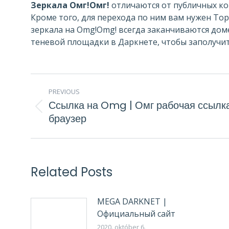
Зеркала Омг!Омг!
отличаются от публичных кор
Кроме того, для перехода по ним вам нужен То
зеркала на Omg!Omg! всегда заканчиваются дом
теневой площадки в Даркнете, чтобы заполучит
POST
PREVIOUS
NAVIGATION
Ссылка на Omg | Омг рабочая ссылка
Previous
браузер
post:
Related Posts
MEGA DARKNET |
Официальный сайт
2020. október 6.