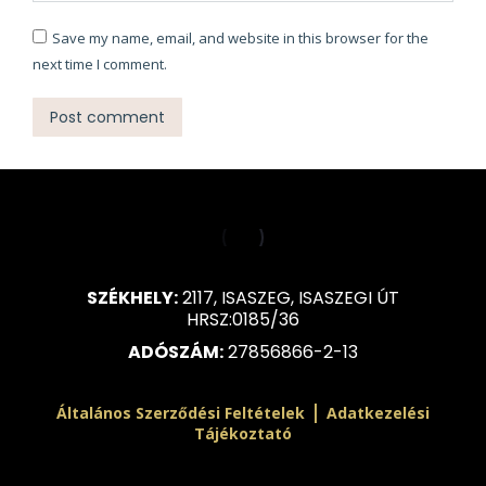
Save my name, email, and website in this browser for the
next time I comment.
Post comment
SZÉKHELY:
2117, ISASZEG, ISASZEGI ÚT
HRSZ:0185/36
ADÓSZÁM:
27856866-2-13
|
Általános Szerződési Feltételek
Adatkezelési
Tájékoztató