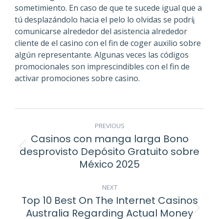
sometimiento. En caso de que te sucede igual que a
tú desplazándolo hacia el pelo lo olvidas se podrí¡
comunicarse alrededor del asistencia alrededor
cliente de el casino con el fin de coger auxilio sobre
algún representante. Algunas veces las códigos
promocionales son imprescindibles con el fin de
activar promociones sobre casino.
POST
PREVIOUS
NAVIGATION
Casinos con manga larga Bono
desprovisto Depósito Gratuito sobre
Previous
México 2025
post:
NEXT
Top 10 Best On The Internet Casinos
Australia Regarding Actual Money
Next