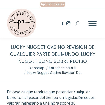
Ajánlatot kérek
Search:
Facebook
Instagram
page
page
opens
opens
in
in
new
new
LUCKY NUGGET CASINO REVISIÓN DE
window
window
CUALQUIER PARTE DEL MUNDO, LUCKY
NUGGET BONO SOBRE RECIBO
You are here:
Kezdőlap
Kategória nélküli
Lucky Nugget Casino Revisión De…
En caso de que tendrás que potenciar cualquier
bono con el pasar del tiempo un legislación debes
valorar ingresarlo a una hora sobre su