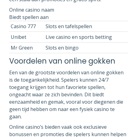
Online casino naam
Biedt spellen aan
Casino 777
Slots en tafelspellen
Unibet
Live casino en sports betting
Mr Green
Slots en bingo
Voordelen van online gokken
Een van de grootste voordelen van online gokken
is de toegankelijkheid. Spelers kunnen 24/7
toegang krijgen tot hun favoriete spellen,
ongeacht waar ze zich bevinden. Dit biedt
eenzaamheid en gemak, vooral voor diegenen die
geen tijd hebben om naar een fysiek casino te
gaan.
Online casino’s bieden vaak ook exclusieve
bonussen en promoties die spelers kunnen helpen