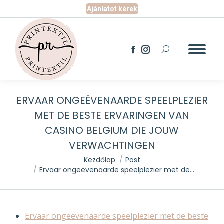
Ajánlatot kérek
Search:
Facebook
Instagram
page
page
opens
opens
in
in
new
new
ERVAAR ONGEËVENAARDE SPEELPLEZIER
window
window
MET DE BESTE ERVARINGEN VAN
CASINO BELGIUM DIE JOUW
VERWACHTINGEN
You are here:
Kezdőlap
Post
Ervaar ongeëvenaarde speelplezier met de…
Ervaar ongeëvenaarde speelplezier met de beste