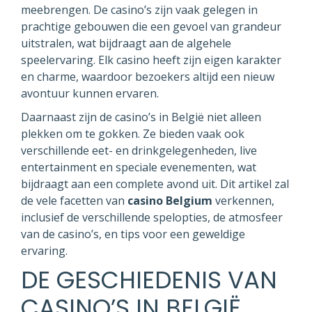
meebrengen. De casino’s zijn vaak gelegen in
prachtige gebouwen die een gevoel van grandeur
uitstralen, wat bijdraagt aan de algehele
speelervaring. Elk casino heeft zijn eigen karakter
en charme, waardoor bezoekers altijd een nieuw
avontuur kunnen ervaren.
Daarnaast zijn de casino’s in België niet alleen
plekken om te gokken. Ze bieden vaak ook
verschillende eet- en drinkgelegenheden, live
entertainment en speciale evenementen, wat
bijdraagt aan een complete avond uit. Dit artikel zal
de vele facetten van
casino Belgium
verkennen,
inclusief de verschillende spelopties, de atmosfeer
van de casino’s, en tips voor een geweldige
ervaring.
DE GESCHIEDENIS VAN
CASINO’S IN BELGIË