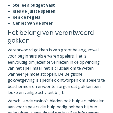
Stel een budget vast
Kies de juiste spellen
Ken de regels
Geniet van de sfeer
Het belang van verantwoord
gokken
Verantwoord gokken is van groot belang, zowel
voor beginners als ervaren spelers. Het is
eenvoudig om jezelf te verliezen in de opwinding
van het spel, maar het is cruciaal om te weten
wanneer je moet stoppen. De Belgische
gokwetgeving is specifiek ontworpen om spelers te
beschermen en ervoor te zorgen dat gokken een
leuke en veilige activiteit blijft.
Verschillende casino’s bieden ook hulp en middelen
aan voor spelers die hulp nodig hebben bij hun