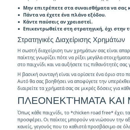
Μην επιτρέπετε στα συναισθήματα να σας κ
Πάντα να έχετε ένα πλάνο εξόδου.
Κάντε παύσεις αν χρειαστεί.
Επικεντρωθείτε στη στρατηγική, όχι στην τ
Στρατηγικές Διαχείρισης Χρημάτων
Η σωστή διαχείριση των χρημάτων σας είναι απαρα
παίκτης γνωρίζει πότε να ρίξει μεγάλα στοιχήματα
στο παιχνίδι και να αυξήσετε τις πιθανότητές σας γ
Η βασική συνταγή είναι να ορίσετε ένα όριο στο π
Αυτό θα σας βοηθήσει να αποφύγετε την υπερέκθεσ
διαιρείτε τα χρήματά σας σε μικρές δόσεις για κάθ
ΠΛΕΟΝΕΚΤΉΜΑΤΑ ΚΑΙ 
Όπως κάθε παιχνίδι, το *chicken road free* έχει 
προσφέρει. Οι παίκτες μπορούν να νιώσουν την αδ
κανείς, γεγονός που το καθιστά προσβάσιμο σε όλ