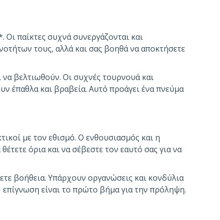
*. Οι παίκτες συχνά συνεργάζονται και
ανοτήτων τους, αλλά και σας βοηθά να αποκτήσετε
 να βελτιωθούν. Οι συχνές τουρνουά και
ν έπαθλα και βραβεία. Αυτό προάγει ένα πνεύμα
τικοί με τον εθισμό. Ο ενθουσιασμός και η
θέτετε όρια και να σέβεστε τον εαυτό σας για να
σετε βοήθεια. Υπάρχουν οργανώσεις και κονδύλια
 επίγνωση είναι το πρώτο βήμα για την πρόληψη.