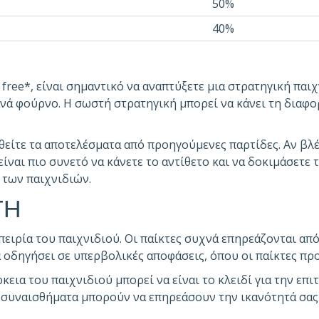
50%
40%
d free*, είναι σημαντικό να αναπτύξετε μια στρατηγική πα
νά φούρνο. Η σωστή στρατηγική μπορεί να κάνει τη διαφορ
είτε τα αποτελέσματα από προηγούμενες παρτίδες. Αν βλέ
ίναι πιο συνετό να κάνετε το αντίθετο και να δοκιμάσετε
 των παιχνιδιών.
ΤΗ
ειρία του παιχνιδιού. Οι παίκτες συχνά επηρεάζονται από
 οδηγήσει σε υπερβολικές αποφάσεις, όπου οι παίκτες προ
εια του παιχνιδιού μπορεί να είναι το κλειδί για την επιτ
 συναισθήματα μπορούν να επηρεάσουν την ικανότητά σας