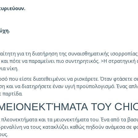
υριεύουν.
ύχη.
ίτητη για τη διατήρηση της συναισθηματικής ισορροπίας 
 και πότε να παραμείνει πιο συντηρητικός. >Η στρατηγική
ια νίκη.
οσό που είστε διατεθειμένοι να ρισκάρετε. Όταν φτάσετε σε
η και να διατηρήσετε έναν υγιή προϋπολογισμό. Ένας απλ
ε παρτίδα.
ΜΕΙΟΝΕΚΤΉΜΑΤΑ ΤΟΥ CHIC
τα πλεονεκτήματα και τα μειονεκτήματα του. Ένα από τα βα
ρεναλίνη να τους κατακλύζει καθώς πηδούν ανάμεσα σε φο
ους.