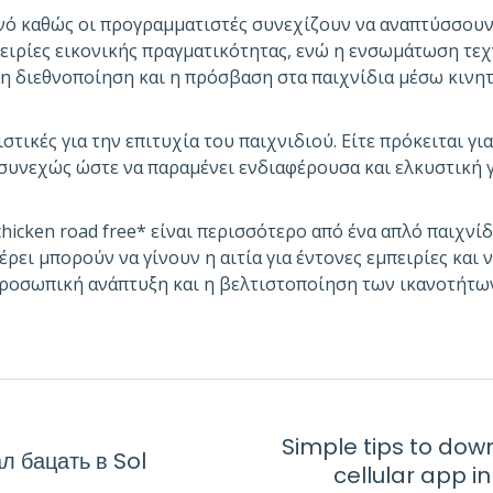
ινό καθώς οι προγραμματιστές συνεχίζουν να αναπτύσσουν 
πειρίες εικονικής πραγματικότητας, ενώ η ενσωμάτωση τ
 η διεθνοποίηση και η πρόσβαση στα παιχνίδια μέσω κινη
τικές για την επιτυχία του παιχνιδιού. Είτε πρόκειται για 
υνεχώς ώστε να παραμένει ενδιαφέρουσα και ελκυστική για
icken road free* είναι περισσότερο από ένα απλό παιχνίδι
ει μπορούν να γίνουν η αιτία για έντονες εμπειρίες και 
η προσωπική ανάπτυξη και η βελτιστοποίηση των ικανοτήτ
Simple tips to down
 бацать в Sol
cellular app i
Next