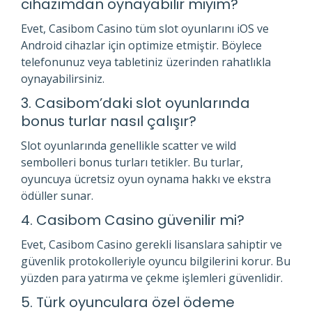
cihazımdan oynayabilir miyim?
Evet, Casibom Casino tüm slot oyunlarını iOS ve
Android cihazlar için optimize etmiştir. Böylece
telefonunuz veya tabletiniz üzerinden rahatlıkla
oynayabilirsiniz.
3. Casibom’daki slot oyunlarında
bonus turlar nasıl çalışır?
Slot oyunlarında genellikle scatter ve wild
sembolleri bonus turları tetikler. Bu turlar,
oyuncuya ücretsiz oyun oynama hakkı ve ekstra
ödüller sunar.
4. Casibom Casino güvenilir mi?
Evet, Casibom Casino gerekli lisanslara sahiptir ve
güvenlik protokolleriyle oyuncu bilgilerini korur. Bu
yüzden para yatırma ve çekme işlemleri güvenlidir.
5. Türk oyunculara özel ödeme