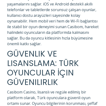
yaşamalarını sağlar. iOS ve Android destekli akıllı
telefonlar ve tabletlerde sorunsuz çalışan oyunlar,
kullanıcı dostu arayüzleri sayesinde kolay
oynanabilir. Hem mobil veri hem de Wi-Fi bağlantısı
ile stabil bir oyun deneyimi sunan Casibom, hareket
halindeki oyuncuların da platformda kalmasını
sağlar. Bu da oyuncu kitlesinin hızla büyümesine
önemli katkı sağlar.
GÜVENLIK VE
LISANSLAMA: TÜRK
OYUNCULAR İÇIN
GÜVENILIRLIK
Casibom Casino, lisanslı ve regüle edilmiş bir
platform olarak, Türk oyunculara güvenli oyun
ortamı sunar. Oyuncu bilgilerinin korunması, şeffaf