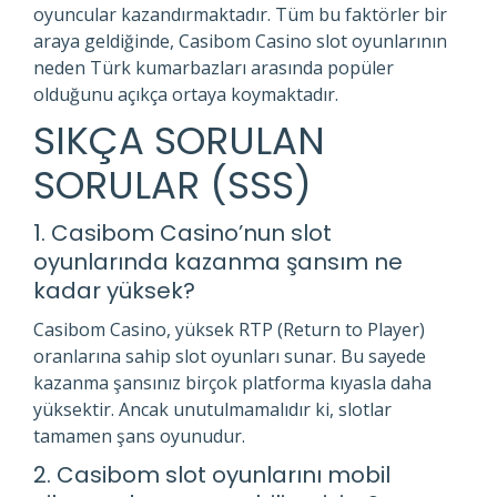
oyuncular kazandırmaktadır. Tüm bu faktörler bir
araya geldiğinde, Casibom Casino slot oyunlarının
neden Türk kumarbazları arasında popüler
olduğunu açıkça ortaya koymaktadır.
SIKÇA SORULAN
SORULAR (SSS)
1. Casibom Casino’nun slot
oyunlarında kazanma şansım ne
kadar yüksek?
Casibom Casino, yüksek RTP (Return to Player)
oranlarına sahip slot oyunları sunar. Bu sayede
kazanma şansınız birçok platforma kıyasla daha
yüksektir. Ancak unutulmamalıdır ki, slotlar
tamamen şans oyunudur.
2. Casibom slot oyunlarını mobil