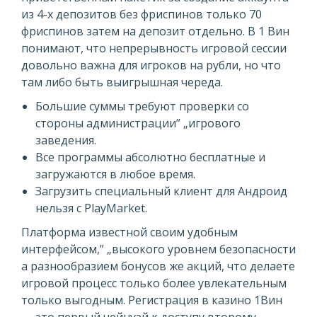
из 4-х депозитов без фриспинов только 70
фриспинов затем на депозит отдельно. В 1 Вин
понимают, что непрерывность игровой сессии
довольно важна для игроков на рубли, но что
там либо быть выигрышная череда.
Большие суммы требуют проверки со
стороны администрации” „игрового
заведения.
Все программы абсолютно бесплатные и
загружаются в любое время.
Загрузить специальный клиент для Андроид
нельзя с PlayMarket.
Платформа известной своим удобным
интерфейсом,” „высокого уровнем безопасности
а разнообразием бонусов же акций, что делаете
игровой процесс только более увлекательным
только выгодным. Регистрация в казино 1Вин