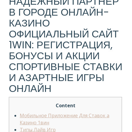
НАДЕЖНЫЙ ПАРТНЕР
В ГОРОДЕ ОНЛАЙН-
КАЗИНО
ОФИЦИАЛЬНЫЙ САЙТ
1WIN: РЕГИСТРАЦИЯ,
БОНУСЫ И АКЦИИ
СПОРТИВНЫЕ СТАВКИ
И АЗАРТНЫЕ ИГРЫ
ОНЛАЙН
Content
Мобильное Приложение Для Ставок а
Казино 1вин
Типы Лайв Игр