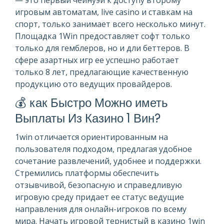
— это первый чейнуэй к доступу второму
игровым автоматам, live casino и ставкам на
спорт, только занимает всего несколько минут.
Площадка 1Win предоставляет софт только
только для гемблеров, но и дли беттеров. В
сфере азартных игр ее успешно работает
только 8 лет, предлагающие качественную
продукцию ото ведущих провайдеров.
💰 как Быстро Можно иметь
Выплаты Из Казино 1 Вин?
1win отличается ориентированным на
пользователя подходом, предлагая удобное
сочетание развлечений, удобнее и поддержки.
Стремились платформы обеспечить
отзывчивой, безопасную и справедливую
игровую среду придает ее статус ведущие
направления для онлайн-игроков по всему
мира. Начать игровой тернистый в казино 1win