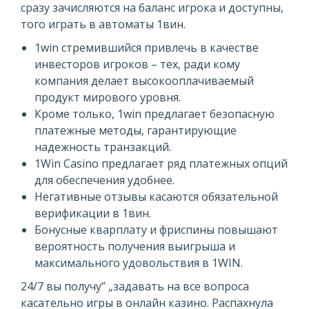
сразу зачисляются на баланс игрока и доступны,
того играть в автоматы 1вин.
1win стремившийся привлечь в качестве
инвесторов игроков – тех, ради кому
компания делает высокооплачиваемый
продукт мирового уровня.
Кроме только, 1win предлагает безопасную
платежные методы, гарантирующие
надежность транзакций.
1Win Casino предлагает ряд платежных опций
для обеспечения удобнее.
Негативные отзывы касаются обязательной
верификации в 1вин.
Бонусные кварплату и фриспины повышают
вероятность получения выигрыша и
максимального удовольствия в 1WIN.
24/7 вы получу” „задавать на все вопроса
касательно игры в онлайн казино. Распахнула