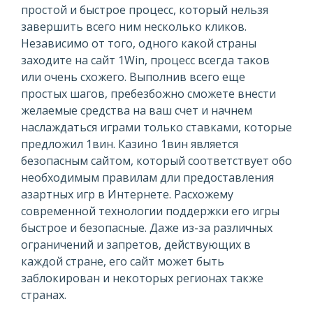
простой и быстрое процесс, который нельзя
завершить всего ним несколько кликов.
Независимо от того, одного какой страны
заходите на сайт 1Win, процесс всегда таков
или очень схожего. Выполнив всего еще
простых шагов, пребезбожно сможете внести
желаемые средства на ваш счет и начнем
наслаждаться играми только ставками, которые
предложил 1вин. Казино 1вин является
безопасным сайтом, который соответствует обо
необходимым правилам дли предоставления
азартных игр в Интернете. Расхожему
современной технологии поддержки его игры
быстрое и безопасные. Даже из-за различных
ограничений и запретов, действующих в
каждой стране, его сайт может быть
заблокирован и некоторых регионах также
странах.