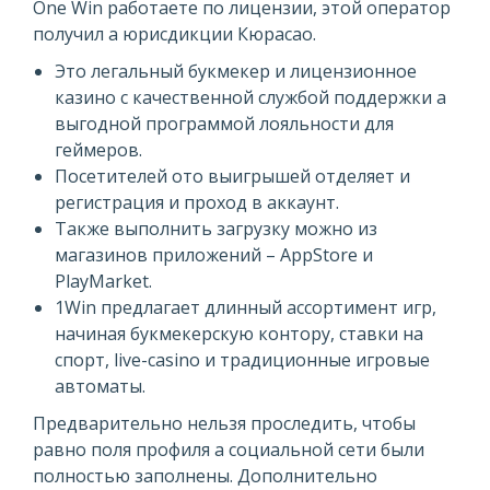
One Win работаете по лицензии, этой оператор
получил а юрисдикции Кюрасао.
Это легальный букмекер и лицензионное
казино с качественной службой поддержки а
выгодной программой лояльности для
геймеров.
Посетителей ото выигрышей отделяет и
регистрация и проход в аккаунт.
Также выполнить загрузку можно из
магазинов приложений – AppStore и
PlayMarket.
1Win предлагает длинный ассортимент игр,
начиная букмекерскую контору, ставки на
спорт, live-casino и традиционные игровые
автоматы.
Предварительно нельзя проследить, чтобы
равно поля профиля а социальной сети были
полностью заполнены. Дополнительно