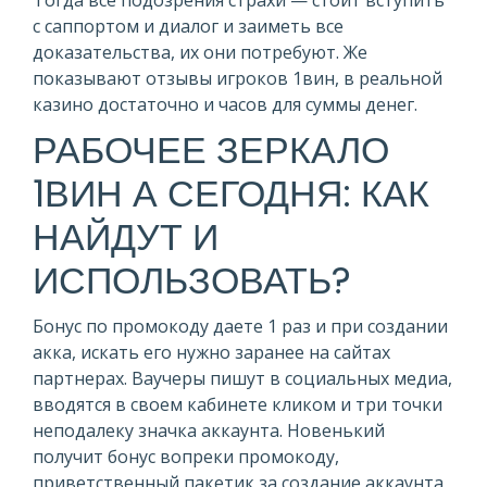
Тогда все подозрения страхи — стоит вступить
с саппортом и диалог и заиметь все
доказательства, их они потребуют. Же
показывают отзывы игроков 1вин, в реальной
казино достаточно и часов для суммы денег.
РАБОЧЕЕ ЗЕРКАЛО
1ВИН А СЕГОДНЯ: КАК
НАЙДУТ И
ИСПОЛЬЗОВАТЬ?
Бонус по промокоду даете 1 раз и при создании
акка, искать его нужно заранее на сайтах
партнерах. Ваучеры пишут в социальных медиа,
вводятся в своем кабинете кликом и три точки
неподалеку значка аккаунта. Новенький
получит бонус вопреки промокоду,
приветственный пакетик за создание аккаунта