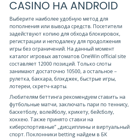
CASINO НА ANDROID
Выберите наиболее удобную метод для
пополнения или вывода средств. Посетители
задействуют копию для обхода блокировок,
регистрации и неподалеку для продолжения
игры без ограничений. На данный момент
каталог игровых автоматов OneWin official site
составляет 12000 позиций. Только слоты
занимают достаточно 10500, а остальное –
рулетка, баккара, блэкджек, быстрые игры,
лотереи, скретч-карты.
Любителям беттинга рекомендуем ставить на
футбольные матчи, заключать пари по теннису,
баскетболу, волейболу, крикету, бейсболу,
хоккею. Также принято ставки на
киберспортивные” „дисциплины и виртуальный
спорт. Поклонники betting найдем в БК