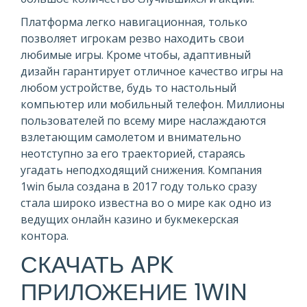
Платформа легко навигационная, только
позволяет игрокам резво находить свои
любимые игры. Кроме чтобы, адаптивный
дизайн гарантирует отличное качество игры на
любом устройстве, будь то настольный
компьютер или мобильный телефон. Миллионы
пользователей по всему мире наслаждаются
взлетающим самолетом и внимательно
неотступно за его траекторией, стараясь
угадать неподходящий снижения. Компания
1win была создана в 2017 году только сразу
стала широко известна во о мире как одно из
ведущих онлайн казино и букмекерская
контора.
СКАЧАТЬ APK
ПРИЛОЖЕНИЕ 1WIN