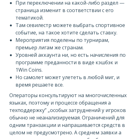
При переключении на какой-либо раздел —
страница изменит в соответствии с его
тематикой.
Там севилестр можете выбрать спортивное
событие, на такое хотите сделать ставку.
Мероприятия поделены по турнирам,
премьер лигам же странам.
Уровней аккаунта ни, но есть начисления по
программе преданности в виде кэшбэк и
1Win Coins.
Но самолет может улететь в любой миг, и
время решаете все.
Операторы консультируют на многочисленных
языках, поэтому и процессе обращения а
техподдержку” „особых затруднений у игроков
обычно не неанализируемая. Ограничений для
одним транзакции и напрашивается средств в
целом не предусмотрено. А среднем заявки а