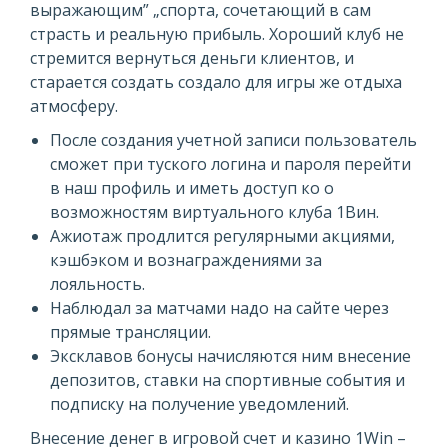
выражающим” „спорта, сочетающий в сам
страсть и реальную прибыль. Хороший клуб не
стремится вернуться деньги клиентов, и
старается создать создало для игры же отдыха
атмосферу.
После создания учетной записи пользователь
сможет при туского логина и пароля перейти
в наш профиль и иметь доступ ко о
возможностям виртуального клуба 1Вин.
Ажиотаж продлится регулярными акциями,
кэшбэком и вознаграждениями за
лояльность.
Наблюдал за матчами надо на сайте через
прямые трансляции.
Эксклавов бонусы начисляются ним внесение
депозитов, ставки на спортивные события и
подписку на получение уведомлений.
Внесение денег в игровой счет и казино 1Win –