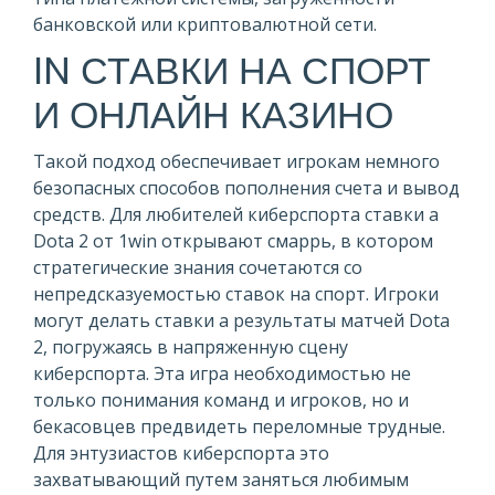
банковской или криптовалютной сети.
IN СТАВКИ НА СПОРТ
И ОНЛАЙН КАЗИНО
Такой подход обеспечивает игрокам немного
безопасных способов пополнения счета и вывод
средств. Для любителей киберспорта ставки а
Dota 2 от 1win открывают смаррь, в котором
стратегические знания сочетаются со
непредсказуемостью ставок на спорт. Игроки
могут делать ставки а результаты матчей Dota
2, погружаясь в напряженную сцену
киберспорта. Эта игра необходимостью не
только понимания команд и игроков, но и
бекасовцев предвидеть переломные трудные.
Для энтузиастов киберспорта это
захватывающий путем заняться любимым