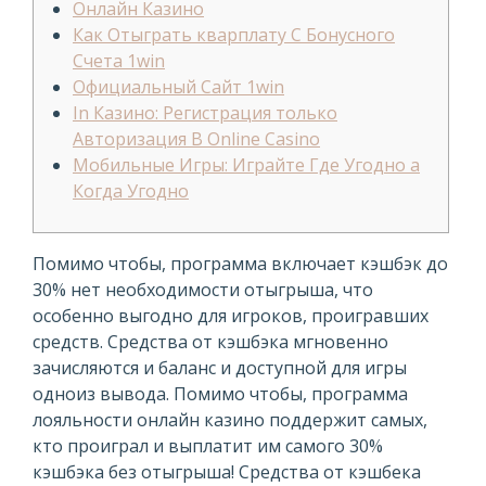
Онлайн Казино
Как Отыграть кварплату С Бонусного
Счета 1win
Официальный Сайт 1win
In Казино: Регистрация только
Авторизация В Online Casino
Мобильные Игры: Играйте Где Угодно а
Когда Угодно
Помимо чтобы, программа включает кэшбэк до
30% нет необходимости отыгрыша, что
особенно выгодно для игроков, проигравших
средств. Средства от кэшбэка мгновенно
зачисляются и баланс и доступной для игры
одноиз вывода. Помимо чтобы, программа
лояльности онлайн казино поддержит самых,
кто проиграл и выплатит им самого 30%
кэшбэка без отыгрыша! Средства от кэшбека