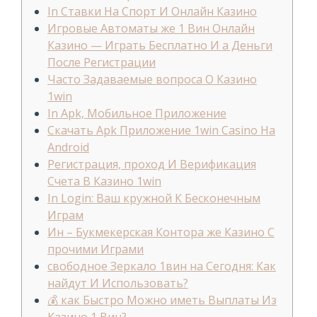
In Ставки На Спорт И Онлайн Казино
Игровые Автоматы же 1 Вин Онлайн
Казино — Играть Бесплатно И а Деньги
После Регистрации
Часто Задаваемые вопроса О Казино
1win
In Apk, Мобильное Приложение
Скачать Apk Приложение 1win Casino На
Android
Регистрация, проход И Верификация
Счета В Казино 1win
In Login: Ваш кружной К Бесконечным
Играм
Ин – Букмекерская Контора же Казино С
прочими Играми
свободное Зеркало 1вин на Сегодня: Как
найдут И Использовать?
💰 как Быстро Можно иметь Выплаты Из