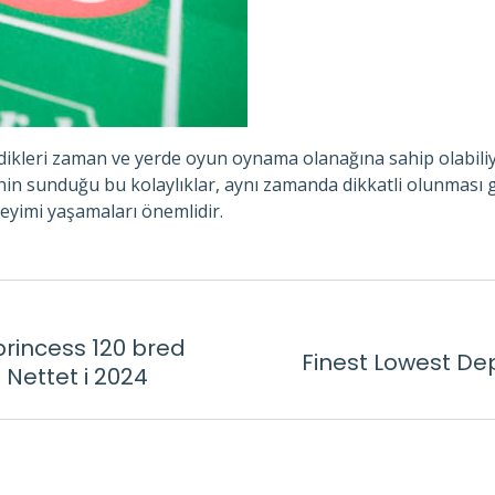
dikleri zaman ve yerde oyun oynama olanağına sahip olabiliy
nin sunduğu bu kolaylıklar, aynı zamanda dikkatli olunması g
neyimi yaşamaları önemlidir.
princess 120 bred
Finest Lowest De
Next
 Nettet i 2024
post: