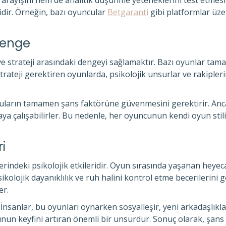
n arayışını hem de analitik düşünme yeteneklerini test etmesi
idir. Örneğin, bazı oyuncular
Betgaranti
gibi platformlar üzer
 Denge
ve strateji arasındaki dengeyi sağlamaktır. Bazı oyunlar tam
strateji gerektiren oyunlarda, psikolojik unsurlar ve rakipler
cuların tamamen şans faktörüne güvenmesini gerektirir. Ancak
rmaya çalışabilirler. Bu nedenle, her oyuncunun kendi oyun sti
i
zerindeki psikolojik etkileridir. Oyun sırasında yaşanan heye
olojik dayanıklılık ve ruh halini kontrol etme becerilerini gel
er.
. İnsanlar, bu oyunları oynarken sosyalleşir, yeni arkadaşlı
yunun keyfini artıran önemli bir unsurdur. Sonuç olarak, şans