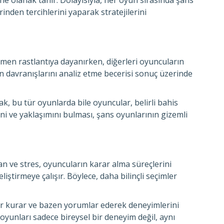
ne olanak tanır. Dolayısıyla, her oyun sırasında şans
inden tercihlerini yaparak stratejilerini
amen rastlantıya dayanırken, diğerleri oyuncuların
in davranışlarını analiz etme becerisi sonuç üzerinde
, bu tür oyunlarda bile oyuncular, belirli bahis
lini ve yaklaşımını bulması, şans oyunlarının gizemli
can ve stres, oyuncuların karar alma süreçlerini
iştirmeye çalışır. Böylece, daha bilinçli seçimler
klar kurar ve bazen yorumlar ederek deneyimlerini
 oyunları sadece bireysel bir deneyim değil, aynı