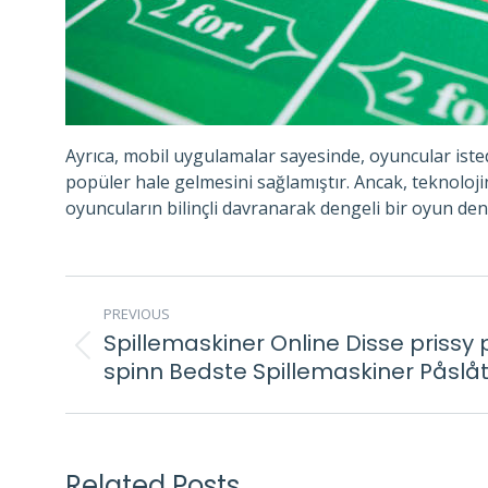
Ayrıca, mobil uygulamalar sayesinde, oyuncular iste
popüler hale gelmesini sağlamıştır. Ancak, teknoloji
oyuncuların bilinçli davranarak dengeli bir oyun de
POST
PREVIOUS
NAVIGATION
Spillemaskiner Online Disse prissy 
Previous
spinn Bedste Spillemaskiner Påslåt
post:
Related Posts