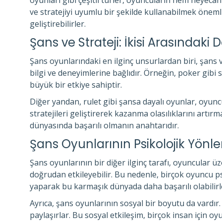
oyunları gibi çeşitli türler, oyuncuların hem heyeca
ve stratejiyi uyumlu bir şekilde kullanabilmek öneml
geliştirebilirler.
Şans ve Strateji: İkisi Arasındaki
Şans oyunlarındaki en ilginç unsurlardan biri, şans 
bilgi ve deneyimlerine bağlıdır. Örneğin, poker gibi 
büyük bir etkiye sahiptir.
Diğer yandan, rulet gibi şansa dayalı oyunlar, oyun
stratejileri geliştirerek kazanma olasılıklarını artı
dünyasında başarılı olmanın anahtarıdır.
Şans Oyunlarının Psikolojik Yönler
Şans oyunlarının bir diğer ilginç tarafı, oyuncular ü
doğrudan etkileyebilir. Bu nedenle, birçok oyuncu psik
yaparak bu karmaşık dünyada daha başarılı olabilirl
Ayrıca, şans oyunlarının sosyal bir boyutu da vardır
paylaşırlar. Bu sosyal etkileşim, birçok insan için o