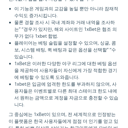
이 기능은 게임과의 교감을 높일 뿐만 아니라 잠재적
수익도 증가시킵니다.
물론 경찰 조사 시 국내 계좌와 거래 내역을 조사하
는” “경우가 있지만, 해외 사이트인 1xBet은 협조 의
무가 없다 1xbet 합법.
플레이어는 베팅 슬립을 설정할 수 있으며, 싱글, 콤
보, 시스템 배팅, 퀵 배팅과 같은 옵션을 선택할” “수
있습니다.
1xBet은 이러한 다양한 야구 리그에 대한 베팅 옵션
을 제공하여 사용자들이 자신에게 가장 적합한 경기
에 베팅할 수 있도록 도와줍니다.
1xbet은 입금에 엄격한 한도를 부과하지 않으며, 사
용자들은 이벤트별로 다른 최대 스테이크 한도 내에
서 원하는 금액으로 계정을 자금으로 충전할 수 있습
니다.
그 중심에는 1xBet이 있으며, 전 세계적으로 인정받는
이 플랫폼은 한국 사용자들에게 점점 더 인기를 얻고 있