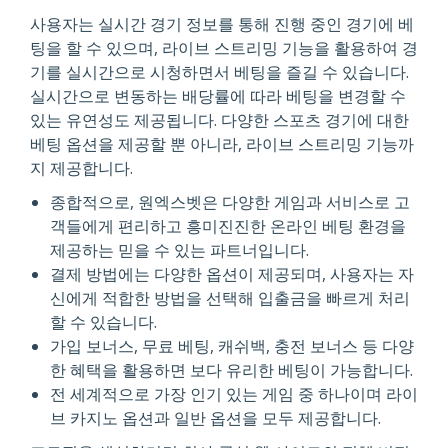
사용자는 실시간 경기 정보를 통해 진행 중인 경기에 베
팅을 할 수 있으며, 라이브 스트리밍 기능을 활용하여 경
기를 실시간으로 시청하면서 베팅을 즐길 수 있습니다.
실시간으로 변동하는 배당률에 따라 베팅을 변경할 수
있는 유연성도 제공됩니다. 다양한 스포츠 경기에 대한
베팅 옵션을 제공할 뿐 아니라, 라이브 스트리밍 기능까
지 제공합니다.
종합적으로, 원엑스벳은 다양한 게임과 서비스로 고
객들에게 편리하고 흥미진진한 온라인 베팅 환경을
제공하는 믿을 수 있는 파트너입니다.
결제 방법에는 다양한 옵션이 제공되며, 사용자는 자
신에게 적합한 방법을 선택해 입출금을 빠르게 처리
할 수 있습니다.
가입 보너스, 무료 베팅, 캐쉬백, 충전 보너스 등 다양
한 혜택을 활용하면 보다 유리한 베팅이 가능합니다.
전 세계적으로 가장 인기 있는 게임 중 하나이며 라이
브 카지노 옵션과 일반 옵션을 모두 제공합니다.