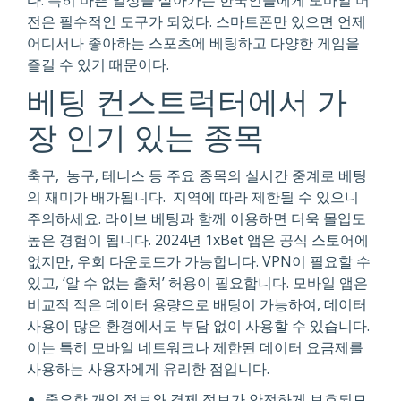
다. 특히 바쁜 일상을 살아가는 한국인들에게 모바일 버
전은 필수적인 도구가 되었다. 스마트폰만 있으면 언제
어디서나 좋아하는 스포츠에 베팅하고 다양한 게임을
즐길 수 있기 때문이다.
베팅 컨스트럭터에서 가
장 인기 있는 종목
축͏구, ͏ 농구, 테͏니스 등 주요 종목의͏ 실͏시간 중계로 베팅
의 재미͏가 배가됩니다. ͏ 지역͏에 따라 제한될 수 있으͏니
주의͏하세요. 라이브 베͏팅과͏ 함께 이용하면 더욱 몰͏입도
높은 경험͏이 됩니͏다͏. 2024년 1xBet 앱은 공식 스토어에
없지만, 우회 다운로드가 가능͏합니다. VP͏N이 필요할 수
있고, ‘알͏ 수 없͏는 출처’ 허용이 필요합니다. 모바일 앱은
비교적 적은 데이터 용량으로 배팅이 가능하여, 데이터
사용이 많은 환경에서도 부담 없이 사용할 수 있습니다.
이는 특히 모바일 네트워크나 제한된 데이터 요금제를
사용하는 사용자에게 유리한 점입니다.
중요한 개인 정보와 결제 정보가 안전하게 보호되므