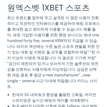
원엑스벳 1XBET 스포츠
최신 트렌드를 염두에 두고 설계된 이 앱은 사용자 친화
적이고 직관적인 인터페이스를 제공하여 베팅 프로세스
를 최대한 쉽고 편리하게 이용할 수 있습니다. 예를 들
어, 새로 가입한 사용자를 위한 환영 보너스는 최대 one
hundred forty five, several KRW까지 지급될 수 있습
니다. 라이브 섹션에는 수준 높은 스포츠 팬들을 위한 인
기 있는 대회 및 이벤트 둘 모두를 포함하여 매일” “천 가
지 이상의 이벤트 제공됩니다. 이 옵션은 기기에 저장”
“공간이 제한되어 있거나 브라우저 기반 솔루션의 유연
성을 선호하는 사용자에게 이상적입니다. 상금은 선택
한 게임 종료 후 평균 a new manufacturer” „new
single ~ several 시간 이내에 적립됩니다 카지노 사이
트.
한국의 5G 네트워크 환경을 활용한 고화질, 저지연
스트리밍은 실시간 베팅의 재미를 극대화한다.
한국 베터의 다양한 선호에 맞춰 1xBet는 여러 베팅