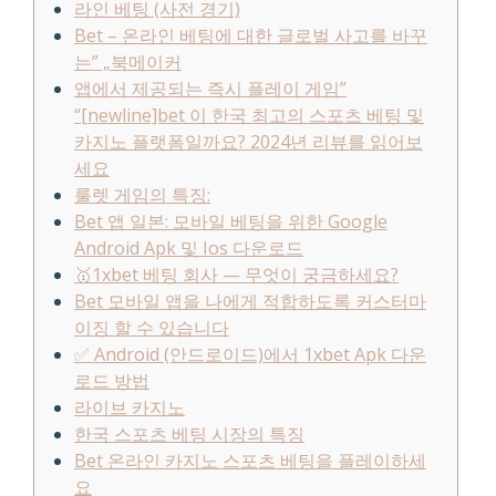
라인 베팅 (사전 경기)
Bet – 온라인 베팅에 대한 글로벌 사고를 바꾸
는” „북메이커
앱에서 제공되는 즉시 플레이 게임”
“[newline]bet 이 한국 최고의 스포츠 베팅 및
카지노 플랫폼일까요? 2024년 리뷰를 읽어보
세요
룰렛 게임의 특징:
Bet 앱 일본: 모바일 베팅을 위한 Google
Android Apk 및 Ios 다운로드
🥇1xbet 베팅 회사 — 무엇이 궁금하세요?
Bet 모바일 앱을 나에게 적합하도록 커스터마
이징 할 수 있습니다
✅ Android (안드로이드)에서 1xbet Apk 다운
로드 방법
라이브 카지노
한국 스포츠 베팅 시장의 특징
Bet 온라인 카지노 스포츠 베팅을 플레이하세
요