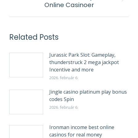
Next
Online Casinoer
post:
Related Posts
Jurassic Park Slot: Gameplay,
thunderstruck 2 mega jackpot
Incentive and more
2026. február 6.
Jingle casino platinum play bonus
codes Spin
2026. február 6.
Ironman income best online
casinos for real money