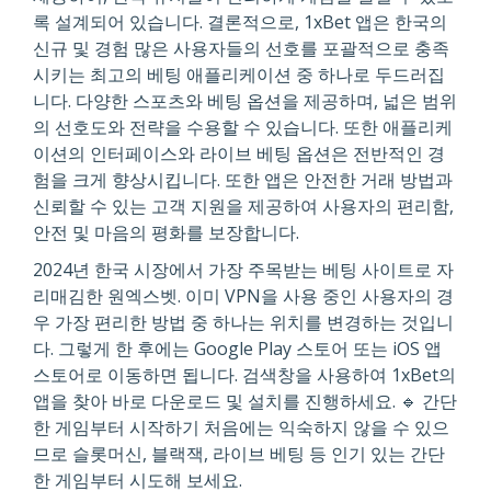
록 설계되어 있습니다. 결론적으로, 1xBet 앱은 한국의
신규 및 경험 많은 사용자들의 선호를 포괄적으로 충족
시키는 최고의 베팅 애플리케이션 중 하나로 두드러집
니다. 다양한 스포츠와 베팅 옵션을 제공하며, 넓은 범위
의 선호도와 전략을 수용할 수 있습니다. 또한 애플리케
이션의 인터페이스와 라이브 베팅 옵션은 전반적인 경
험을 크게 향상시킵니다. 또한 앱은 안전한 거래 방법과
신뢰할 수 있는 고객 지원을 제공하여 사용자의 편리함,
안전 및 마음의 평화를 보장합니다.
2024년 한국 시장에͏서͏ 가장 주목받는 베팅 사이트로 자
리매김한 원엑스벳. 이미 VPN을 사용 중인 사용자의 경
우 가장 편리한 방법 중 하나는 위치를 변경하는 것입니
다. 그렇게 한 후에는 Google Play 스토어 또는 iOS 앱
스토어로 이동하면 됩니다. 검색창을 사용하여 1xBet의
앱을 찾아 바로 다운로드 및 설치를 진행하세요. 🔹 간단
한 게임부터 시작하기 처음에는 익숙하지 않을 수 있으
므로 슬롯머신, 블랙잭, 라이브 베팅 등 인기 있는 간단
한 게임부터 시도해 보세요.