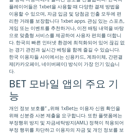
플레이어들은 1xbet을 사용할 때 다양한 결제 방법을
이용할 수 있으며, 자금 입금 및 당첨금 인출 모두에 편
리한 거래를 보장합니다 1xbet apps. 관심 있는 스포츠,
게임 또는 이벤트를 추천하거나, 이전 배팅 내역을 바탕
으로 맞춤형 서비스를 제공하여 사용자 편의를 더합니
다. 한국의 빠른 인터넷 환경에 최적화되어 있어 끊김 없
는 경기 관전과 실시간 베팅을 함께 즐길 수 있습니다.
한국 이용자들 사이에서는 신용카드, 계좌이체, 간편결
제(카카오페이, 네이버페이) 방식이 가장 인기 있습니
다.
BET 모바일 앱의 주요 기
능
개인 정보 보호를” „위해 1xBet는 이용자 신원 확인을
위해 신분증 사본 제출을 요구합니다. 또한 플랫폼에는
부정행위 방지 및 자금세탁방지(AML) 정책이 적용되어
부정 행위를 차단하고 이용자의 자금 및 개인 정보를 보