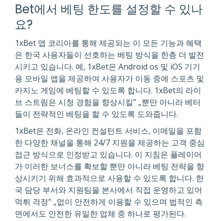
Be͏t에서 베팅 한도를͏ 설정할 수 있나
요?
1xBet 앱 코리아를 통해 제공되는 이 모든 기능과 혜택
은 한국 사용자들이 선호하는 베팅 방식을 한층 더 발전
시키고 있습니다. 예, 1xBet은 Android os 및 iOS 기기
용 모바일 앱을 제공하여 사용자가 이동 중에 스포츠 및
카지노 게임에 베팅할 수 있도록 합니다. 1xBet의 라이
브 스트림은 시청 경험을 향상시킬” „뿐만 아니라 베터
들이 전략적인 베팅을 할 수 있도록 도와줍니다.
1xBet은 전화, 온라인 컨설턴트 서비스, 이메일을 포함
한 다양한 채널을 통해 24/7 지원을 제공하는 고객 중심
접근 방식으로 인정받고 있습니다. 이 지침은 플레이어
가 이러한 보너스를 확보할 뿐만 아니라 베팅 전략을 향
상시키기 위해 효과적으로 사용할 수 있도록 합니다. 한
국 담당 부서와 지원팀을 본사에서 직접 운영하고 있어
먹튀 걱정” „없이 안전하게 이용할 수 있으며 법적인 측
면에서도 안전한 유일한 업체 중 하나로 평가된다.