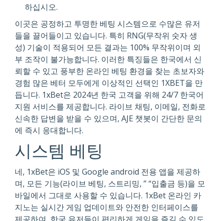
하십시오.
이곳은 공정하고 투명한 베팅 시스템으로 수많은 유저
들을 끌어들이고 있습니다. 특히 RNG(무작위 숫자 생
성) 기술이 적용되어 모든 결과는 100% 무작위이며 외
부 조작이 불가능합니다. 이러한 특징들은 한국에서 신
뢰할 수 있고 풍부한 온라인 베팅 환경을 찾는 초보자와
경험 많은 베터 모두에게 이상적인 선택인 1XBET을 만
듭니다. 1xBet은 2024년 한국 고객을 위해 24/7͏ 한국어
지원 서비스를 제공합니다. 라이브 채팅, 이͏메일, 전화로
신속한 답변을 받을 수 있으며, AJE 챗봇이 간͏단한 문의
에 즉͏시 응대합니다.
시스템 베팅
네, 1xBet은 iOS 및 Google android 전용 앱을 제공하
며, 모든 기능(라이브 베팅, 스트리밍, ” “입출금 등)을 모
바일에서 그대로 사용할 수 있습니다. 1xBet 온라인 카
지노는 실시간 게임 업데이트와 안전한 인터페이스를
제공하여, 한국 유저들이 편리하게 게임을 즐길 수 있도