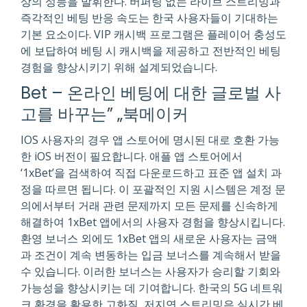
상의 성능을 발휘한다. 버퍼링 없는 라이브 스트리밍과
즉각적인 베팅 반응 속도는 한국 사용자들이 기대하는
기본 요소이다. VIP 캐시백 프로그램은 플레이어 충성도
에 보답하여 베팅 시 캐시백을 제공하고 전반적인 베팅
경험을 향상시키기 위해 설계되었습니다.
Bet – 온라인 베팅에 대한 글로벌 사
고를 바꾸는” „북메이커
IOS 사용자의 경우 앱 스토어에 명시된 대로 호환 가능
한 iOS 버전이 필요합니다. 애플 앱 스토어에서
‘1xBet’을 검색하여 직접 다운로드하고 표준 앱 설치 과
정을 따르면 됩니다. 이 포괄적인 지원 시스템은 계정 문
의에서부터 거래 관련 문제까지 모든 문제를 신속하게
해결하여 1xBet 앱에서의 사용자 경험을 향상시킵니다.
환영 보너스 외에도 1xBet 앱의 새로운 사용자는 금액
과 조건이 계속 변동하는 입금 보너스를 계속해서 받을
수 있습니다. 이러한 보너스는 사용자가 승리할 기회와
가능성을 향상시키는 데 기여합니다. 한국의 5G 네트워
크 환경을 활용한 고화질, 저지연 스트리밍은 실시간 베