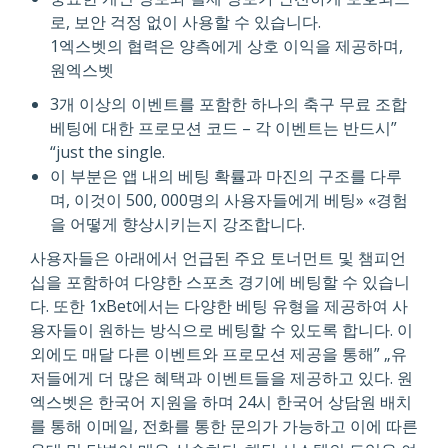
로, 보안 걱정 없이 사용할 수 있습니다.
1엑스벳의 협력은 양측에게 상호 이익을 제공하며,
원엑스벳
3개 이상의 이벤트를 포함한 하나의 축구 무료 조합
베팅에 대한 프로모션 코드 – 각 이벤트는 반드시”
“just the single.
이 부분은 앱 내의 베팅 확률과 마진의 구조를 다루
며, 이것이 500, 000명의 사용자들에게 베팅» «경험
을 어떻게 향상시키는지 강조합니다.
사용자들은 아래에서 언급된 주요 토너먼트 및 챔피언
십을 포함하여 다양한 스포츠 경기에 베팅할 수 있습니
다. 또한 1xBet에서는 다양한 베팅 유형을 제공하여 사
용자들이 원하는 방식으로 베팅할 수 있도록 합니다. 이
외에도 매달 다른 이벤트와 프로모션 제공을 통해” „유
저들에게 더 많은 혜택과 이벤트들을 제공하고 있다. 원
엑스벳은 한국어 지원을 하며 24시 한국어 상담원 배치
를 통해 이메일, 전화를 통한 문의가 가능하고 이에 따른