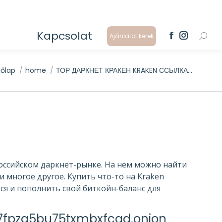
Kapcsolat
Ajánlatot kérek
Search
Facebook
Instagram
page
page
opens
opens
are here:
őlap
home
ТОР ДАРКНЕТ КРАКЕН KRAKEN ССЫЛКА…
in
in
new
new
window
window
 российском даркнет-рынке. На нем можно найти
 многое другое. Купить что-то на Kraken
я и пополнить свой биткойн-баланс для
fpzg5bu75txmbxfcqd.onion