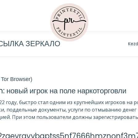
ССЫЛКА ЗЕРКАЛО
You 
Kezd
Tor Browser)
 новый игрок на поле наркоторговли
022 году, быстро стал одним из крупнейших игроков на
и, поддельные документы, услуги по отмыванию денег и
ией. При этом пользователи должны зарегистрироватьс
2zgevrayvbqptss5nf7666hmznonf3m7