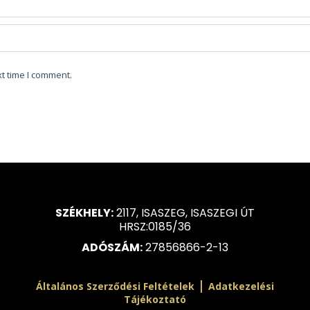
t time I comment.
SZÉKHELY:
2117, ISASZEG, ISASZEGI ÚT
HRSZ:0185/36
ADÓSZÁM:
27856866-2-13
|
Általános Szerződési Feltételek
Adatkezelési
Tájékoztató