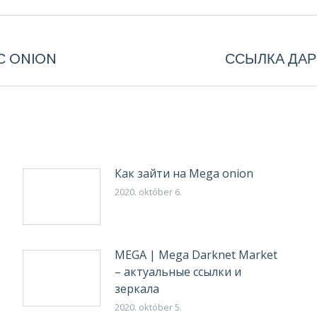
С ONION
ССЫЛКА ДАР
Next
post:
Как зайти на Mega onion
2020. október 6.
MEGA | Mega Darknet Market
– актуальные ссылки и
зеркала
2020. október 5.