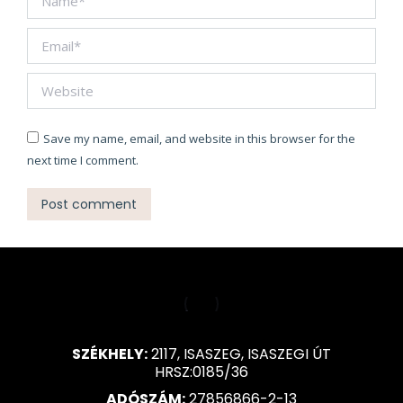
Email *
Website
Save my name, email, and website in this browser for the
next time I comment.
Post comment
SZÉKHELY:
2117, ISASZEG, ISASZEGI ÚT
HRSZ:0185/36
ADÓSZÁM:
27856866-2-13