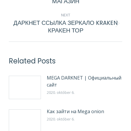
МАГАЗИН
post:
NEXT
ДАРКНЕТ ССЫЛКА ЗЕРКАЛО KRAKEN
Next
КРАКЕН ТОР
post:
Related Posts
MEGA DARKNET | Официальный
сайт
2020. október 6.
Как зайти на Mega onion
2020. október 6.