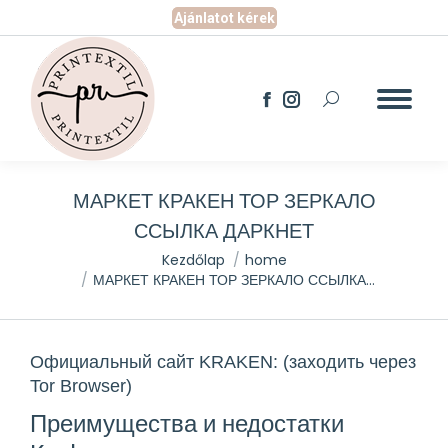
Ajánlatot kérek
Search:
Facebook
Instagram
page
page
opens
opens
in
in
new
new
МАРКЕТ КРАКЕН ТОР ЗЕРКАЛО
window
window
ССЫЛКА ДАРКНЕТ
You are here:
Kezdőlap
home
МАРКЕТ КРАКЕН ТОР ЗЕРКАЛО ССЫЛКА…
Официальный сайт KRAKEN: (заходить через
Tor Browser)
Преимущества и недостатки