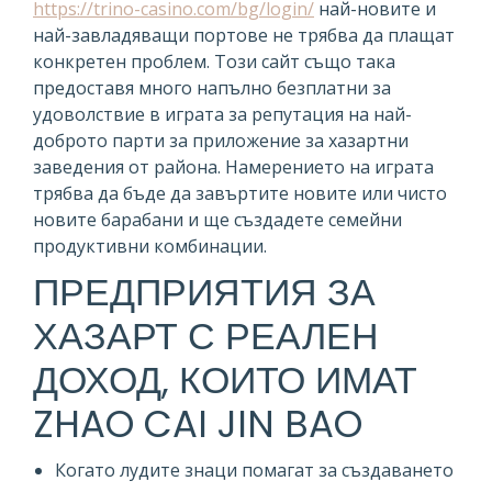
https://trino-casino.com/bg/login/
най-новите и
най-завладяващи портове не трябва да плащат
конкретен проблем. Този сайт също така
предоставя много напълно безплатни за
удоволствие в играта за репутация на най-
доброто парти за приложение за хазартни
заведения от района. Намерението на играта
трябва да бъде да завъртите новите или чисто
новите барабани и ще създадете семейни
продуктивни комбинации.
ПРЕДПРИЯТИЯ ЗА
ХАЗАРТ С РЕАЛЕН
ДОХОД, КОИТО ИМАТ
ZHAO CAI JIN BAO
Когато лудите знаци помагат за създаването