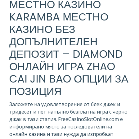
МЕСТНО КАЗИНО
KARAMBA МЕСТНО
КАЗИНО БЕЗ
ДОПЪЛНИТЕЛЕН
ДЕПОЗИТ – DIAMOND
ОНЛАЙН ИГРА ZHAO
CAI JIN BAO ОПЦИИ ЗА
ПОЗИЦИЯ
Заложете на удовлетворение от блек джек и
тридесет и пет напълно безплатна игра с черно
джак в тази статия. FreeCasinoSlotOnline.com е
информирано място за последователи на
онлайн казина и тази нужда да изпробват