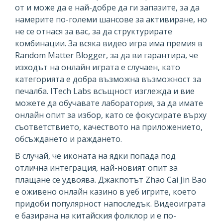
от и може да е най-добре да ги запазите, за да
намерите по-големи шансове за активиране, но
не се отнася за вас, за да структурирате
комбинации. За всяка видео игра има премия в
Random Matter Blogger, за да ви гарантира, че
изходът на онлайн играта е случаен, като
категорията е добра възможна възможност за
печалба. ITech Labs всъщност изглежда и вие
можете да обучавате лаборатория, за да имате
онлайн опит за избор, като се фокусирате върху
съответствието, качеството на приложението,
обсъждането и раждането.
В случай, че иконата на ядки попада под
отлична интеграция, най-новият опит за
плащане се удвоява. Джакпотът Zhao Cai Jin Bao
е оживено онлайн казино в уеб игрите, което
придоби популярност напоследък. Видеоиграта
е базирана на китайския фолклор и е по-