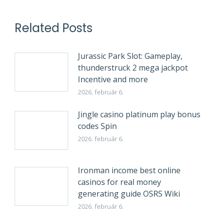
Related Posts
Jurassic Park Slot: Gameplay,
thunderstruck 2 mega jackpot
Incentive and more
2026. február 6.
Jingle casino platinum play bonus
codes Spin
2026. február 6.
Ironman income best online
casinos for real money
generating guide OSRS Wiki
2026. február 6.