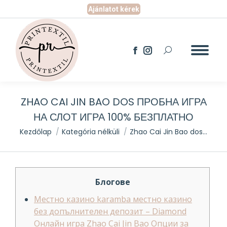
Ajánlatot kérek
Search:
Facebook
Instagram
page
page
opens
opens
in
in
new
new
ZHAO CAI JIN BAO DOS ПРОБНА ИГРА
window
window
НА СЛОТ ИГРА 100% БЕЗПЛАТНО
You are here:
Kezdőlap
Kategória nélküli
Zhao Cai Jin Bao dos…
Блогове
Местно казино karamba местно казино
без допълнителен депозит – Diamond
Онлайн игра Zhao Cai Jin Bao Опции за