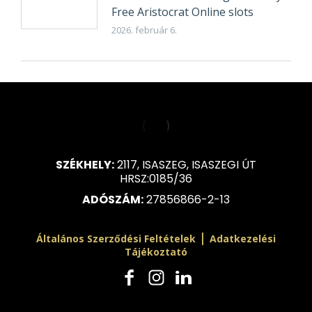
Free Aristocrat Online slots
2026. február 6.
SZÉKHELY:
2117, ISASZEG, ISASZEGI ÚT
HRSZ:0185/36
ADÓSZÁM:
27856866-2-13
|
Általános Szerződési Feltételek
Adatkezelési
Tájékoztató