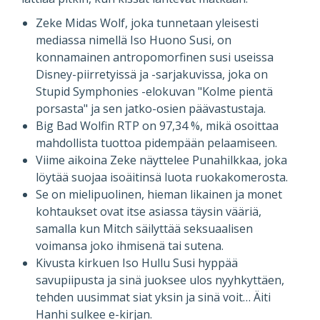
Zeke Midas Wolf, joka tunnetaan yleisesti
mediassa nimellä Iso Huono Susi, on
konnamainen antropomorfinen susi useissa
Disney-piirretyissä ja -sarjakuvissa, joka on
Stupid Symphonies -elokuvan "Kolme pientä
porsasta" ja sen jatko-osien päävastustaja.
Big Bad Wolfin RTP on 97,34 %, mikä osoittaa
mahdollista tuottoa pidempään pelaamiseen.
Viime aikoina Zeke näyttelee Punahilkkaa, joka
löytää suojaa isoäitinsä luota ruokakomerosta.
Se on mielipuolinen, hieman likainen ja monet
kohtaukset ovat itse asiassa täysin vääriä,
samalla kun Mitch säilyttää seksuaalisen
voimansa joko ihmisenä tai sutena.
Kivusta kirkuen Iso Hullu Susi hyppää
savupiipusta ja sinä juoksee ulos nyyhkyttäen,
tehden uusimmat siat yksin ja sinä voit… Äiti
Hanhi sulkee e-kirjan.