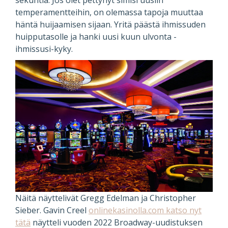
sekuntia. Jos olet pettynyt simisi uusiin
temperamentteihin, on olemassa tapoja muuttaa
häntä huijaamisen sijaan. Yritä päästä ihmissuden
huipputasolle ja hanki uusi kuun ulvonta -
ihmissusi-kyky.
Näitä näyttelivät Gregg Edelman ja Christopher
Sieber. Gavin Creel
onlinekasinolla.com katso nyt
tätä
näytteli vuoden 2022 Broadway-uudistuksen