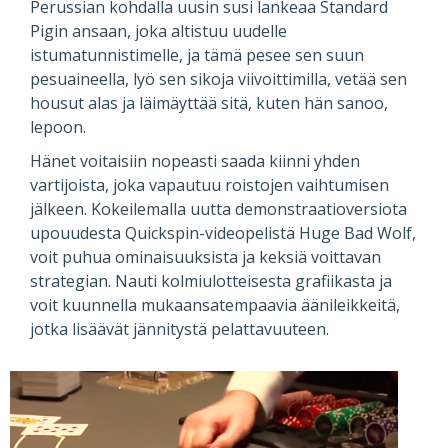
Perussian kohdalla uusin susi lankeaa Standard
Pigin ansaan, joka altistuu uudelle
istumatunnistimelle, ja tämä pesee sen suun
pesuaineella, lyö sen sikoja viivoittimilla, vetää sen
housut alas ja läimäyttää sitä, kuten hän sanoo,
lepoon.
Hänet voitaisiin nopeasti saada kiinni yhden
vartijoista, joka vapautuu roistojen vaihtumisen
jälkeen. Kokeilemalla uutta demonstraatioversiota
upouudesta Quickspin-videopelistä Huge Bad Wolf,
voit puhua ominaisuuksista ja keksiä voittavan
strategian. Nauti kolmiulotteisesta grafiikasta ja
voit kuunnella mukaansatempaavia äänileikkeitä,
jotka lisäävät jännitystä pelattavuuteen.