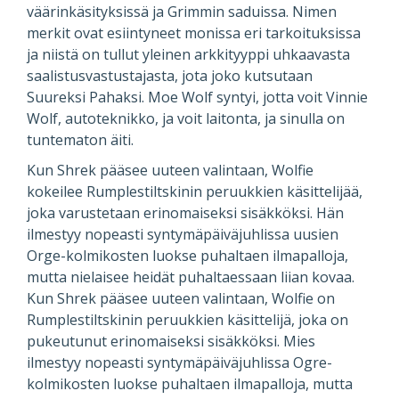
väärinkäsityksissä ja Grimmin saduissa. Nimen
merkit ovat esiintyneet monissa eri tarkoituksissa
ja niistä on tullut yleinen arkkityyppi uhkaavasta
saalistusvastustajasta, jota joko kutsutaan
Suureksi Pahaksi. Moe Wolf syntyi, jotta voit Vinnie
Wolf, autoteknikko, ja voit laitonta, ja sinulla on
tuntematon äiti.
Kun Shrek pääsee uuteen valintaan, Wolfie
kokeilee Rumplestiltskinin peruukkien käsittelijää,
joka varustetaan erinomaiseksi sisäkköksi. Hän
ilmestyy nopeasti syntymäpäiväjuhlissa uusien
Orge-kolmikosten luokse puhaltaen ilmapalloja,
mutta nielaisee heidät puhaltaessaan liian kovaa.
Kun Shrek pääsee uuteen valintaan, Wolfie on
Rumplestiltskinin peruukkien käsittelijä, joka on
pukeutunut erinomaiseksi sisäkköksi. Mies
ilmestyy nopeasti syntymäpäiväjuhlissa Ogre-
kolmikosten luokse puhaltaen ilmapalloja, mutta