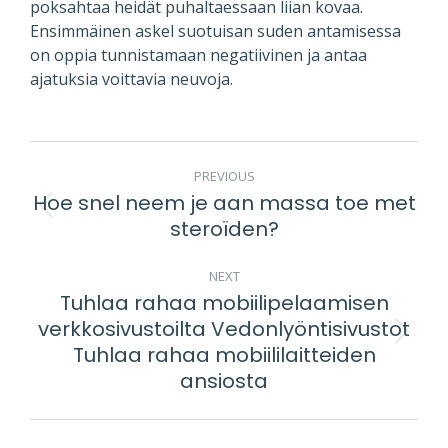
poksahtaa heidät puhaltaessaan liian kovaa.
Ensimmäinen askel suotuisan suden antamisessa
on oppia tunnistamaan negatiivinen ja antaa
ajatuksia voittavia neuvoja.
POST
PREVIOUS
NAVIGATION
Hoe snel neem je aan massa toe met
Previous
steroïden?
post:
NEXT
Tuhlaa rahaa mobiilipelaamisen
verkkosivustoilta Vedonlyöntisivustot
Next
Tuhlaa rahaa mobiililaitteiden
post:
ansiosta