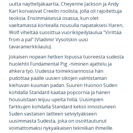
uutta näyttelijäkaartia, Cheyenne Jackson ja Andy
Karl korvasivat Creelin roolista, jolla oli rajoitettuja
teoksia. Ensimmäisessä osassa, kun olet
vaeltamassa korkealla nousulla napataksesi Haren,
Wolf viheltää suosittua vuorikiipeilylaulua "Virittää
from a pal" (Vladimir Vysotskin uusi
tavaramerkkilaulu).
Jokaisen nopean hetken lopussa tuoreesta sudesta
huolehtii Fundamental Pig -niminen ajattelu ja
ahkera työ. Uudessa toimeksiannossa hän
pudottaa päälle uusien sikojen valmistaman
kiehuvan kuuman padan. Suuren Huonon Suden
kohdalla Standard kaataa popcornia ja hänen
housuistaan ​​leijuu upeita hiiliä. Uusimpien
farkkujen kohdalla Standard keksii innostuneen
Suden vastaisen laitteen selviytyäkseen
uusimmasta Sudesta, joka on osoittautunut
voimattomaksi nykyaikaisen tekniikan ihmeille.