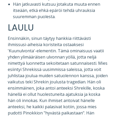
Hän jatkuvasti kutsuu jotakuta muuta ennen
itseään, etkä ehkä epäröi tehdä uhrauksia
suuremman puolesta.
LAULU
Ensinnäkin, sinun täytyy hankkia riittävästi
ihmissusi-aiheisia koristeita ostaaksesi
'Kuunulvonta'-elementin. Tämä ominaisuus vaatii
yhden ylimääräisen ulvonnan yöllä, jotta neljä
nimettyä luonnetta sekoitetaan satunnaisesti. Mies
esiintyi Shrekissä uusimmissa saleissa, jotta voit
juhlistaa joulua muiden satuolennon kanssa, joiden
vaikutus teki Shrekin joulusta tragedian. Hän oli
ensimmäinen, joka antoi anteeksi Shrekille, koska
hänellä ei ollut huolestuneita ajatuksia ja koska
hän oli innokas. Kun ihmiset antoivat hänelle
anteeksi, he kaikki palasivat kotiin, jossa mies
pudotti Pinokkion "hyvästä paikastaan". Hän