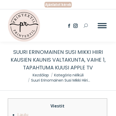
Ajánlatot kérek
Search:
Facebook
Instagram
page
page
opens
opens
in
in
new
new
SUURI ERINOMAINEN SUSI MIKKI HIIRI
window
window
KAUSIEN KAUNIS VALTAKUNTA, VAIHE 1,
TAPAHTUMA KUUSI APPLE TV
You are here:
Kezdőlap
Kategória nélküli
Suuri Erinomainen Susi Mikki Hiiri…
Viestit
Laulu