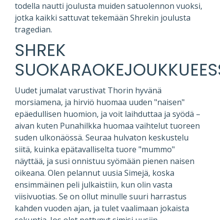
todella nautti joulusta muiden satuolennon vuoksi,
jotka kaikki sattuvat tekemään Shrekin joulusta
tragedian.
SHREK
SUOKARAOKEJOUKKUEES
Uudet jumalat varustivat Thorin hyvänä
morsiamena, ja hirviö huomaa uuden "naisen"
epäedullisen huomion, ja voit laihduttaa ja syödä –
aivan kuten Punahilkka huomaa vaihtelut tuoreen
suden ulkonäössä. Seuraa hulvaton keskustelu
siitä, kuinka epätavalliselta tuore "mummo"
näyttää, ja susi onnistuu syömään pienen naisen
oikeana. Olen pelannut uusia Simejä, koska
ensimmäinen peli julkaistiin, kun olin vasta
viisivuotias. Se on ollut minulle suuri harrastus
kahden vuoden ajan, ja tulet vaalimaan jokaista