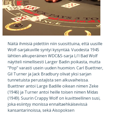
Näitä ihmisiä pidettiin niin suosittuina, että uusille
Wolf-sarjakuville syntyi kysyntää. Vuodesta 1945
lähtien alkuperäinen WDC&S-sarja Li'l Bad Wolf
näytteli nimellisesti Larger Badin poikasta, mutta
"Pop" varasti usein uuden huomion. Carl Buettner,
Gil Turner ja Jack Bradbury olivat yksi sarjan
tunnetuista perustajista sen alkuvaiheissa.
Buettner antoi Large Badille oikean nimen Zeke
(1946) ja Turner antoi heille toisen nimen Midas
(1949). Suurin Crappy Wolf on kuvitteellinen susi,
joka esiintyy monissa ennaltaehkäisevissä
kansantarinoissa, sekä Aisopoksen