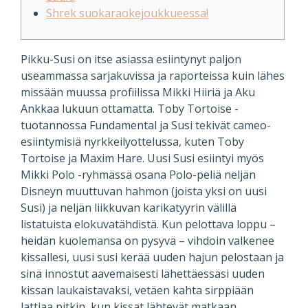
Shrek suokaraokejoukkueessa!
Pikku-Susi on itse asiassa esiintynyt paljon
useammassa sarjakuvissa ja raporteissa kuin lähes
missään muussa profiilissa Mikki Hiiriä ja Aku
Ankkaa lukuun ottamatta. Toby Tortoise -
tuotannossa Fundamental ja Susi tekivät cameo-
esiintymisiä nyrkkeilyottelussa, kuten Toby
Tortoise ja Maxim Hare. Uusi Susi esiintyi myös
Mikki Polo -ryhmässä osana Polo-peliä neljän
Disneyn muuttuvan hahmon (joista yksi on uusi
Susi) ja neljän liikkuvan karikatyyrin välillä
listatuista elokuvatähdistä.
Kun pelottava loppu –
heidän kuolemansa on pysyvä – vihdoin valkenee
kissallesi, uusi susi kerää uuden hajun pelostaan ​​ja
sinä innostut aavemaisesti lähettäessäsi uuden
kissan laukaistavaksi, vetäen kahta sirppiään
lattiaa pitkin, kun kissat lähtevät matkaan.