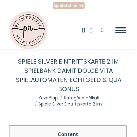
Ajánlatot kérek
Search:
Facebook
Instagram
page
page
opens
opens
in
in
new
new
SPIELE SILVER EINTRITTSKARTE 2 IM
window
window
SPIELBANK DAMIT DOLCE VITA
SPIELAUTOMATEN ECHTGELD & QUA
BONUS
You are here:
Kezdőlap
Kategória nélküli
Spiele Silver Eintrittskarte 2 im…
Content