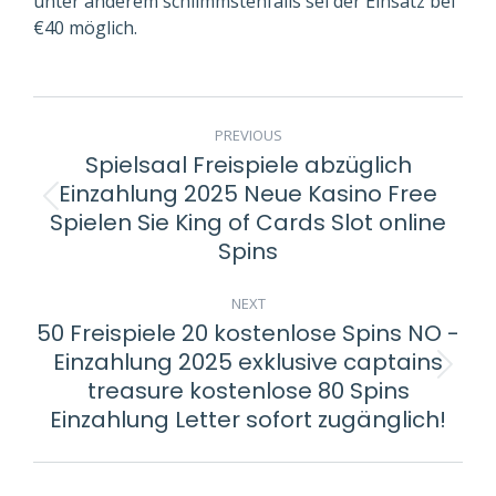
unter anderem schlimmstenfalls sei der Einsatz bei
€40 möglich.
POST
PREVIOUS
NAVIGATION
Spielsaal Freispiele abzüglich
Einzahlung 2025 Neue Kasino Free
Previous
Spielen Sie King of Cards Slot online
post:
Spins
NEXT
50 Freispiele 20 kostenlose Spins NO -
Einzahlung 2025 exklusive captains
Next
treasure kostenlose 80 Spins
post:
Einzahlung Letter sofort zugänglich!