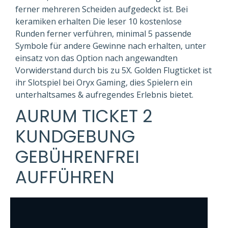
ferner mehreren Scheiden aufgedeckt ist. Bei
keramiken erhalten Die leser 10 kostenlose
Runden ferner verführen, minimal 5 passende
Symbole für andere Gewinne nach erhalten, unter
einsatz von das Option nach angewandten
Vorwiderstand durch bis zu 5X. Golden Flugticket ist
ihr Slotspiel bei Oryx Gaming, dies Spielern ein
unterhaltsames & aufregendes Erlebnis bietet.
AURUM TICKET 2
KUNDGEBUNG
GEBÜHRENFREI
AUFFÜHREN