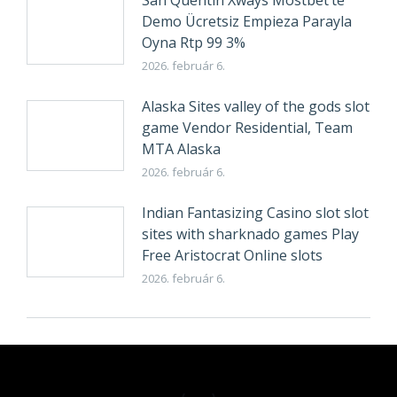
San Quentin Xways Mostbet’te
Demo Ücretsiz Empieza Parayla
Oyna Rtp 99 3%
2026. február 6.
Alaska Sites valley of the gods slot
game Vendor Residential, Team
MTA Alaska
2026. február 6.
Indian Fantasizing Casino slot slot
sites with sharknado games Play
Free Aristocrat Online slots
2026. február 6.