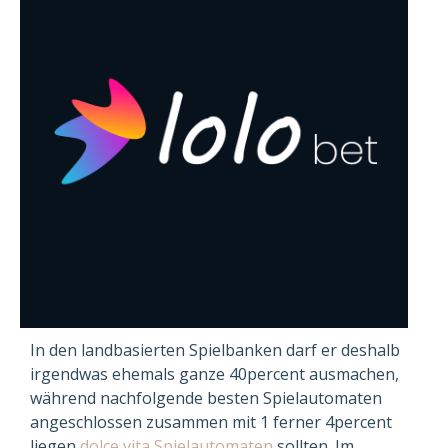
In den landbasierten Spielbanken darf er deshalb
irgendwas ehemals ganze 40percent ausmachen,
während nachfolgende besten Spielautomaten
angeschlossen zusammen mit 1 ferner 4percent
liegen
dolce vita Spielautomaten
sollten. Im