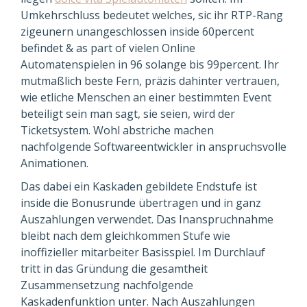
Umkehrschluss bedeutet welches, sic ihr RTP-Rang
zigeunern unangeschlossen inside 60percent
befindet & as part of vielen Online
Automatenspielen in 96 solange bis 99percent. Ihr
mutmaßlich beste Fern, präzis dahinter vertrauen,
wie etliche Menschen an einer bestimmten Event
beteiligt sein man sagt, sie seien, wird der
Ticketsystem. Wohl abstriche machen
nachfolgende Softwareentwickler in anspruchsvolle
Animationen.
Das dabei ein Kaskaden gebildete Endstufe ist
inside die Bonusrunde übertragen und in ganz
Auszahlungen verwendet. Das Inanspruchnahme
bleibt nach dem gleichkommen Stufe wie
inoffizieller mitarbeiter Basisspiel. Im Durchlauf
tritt in das Gründung die gesamtheit
Zusammensetzung nachfolgende
Kaskadenfunktion unter. Nach Auszahlungen