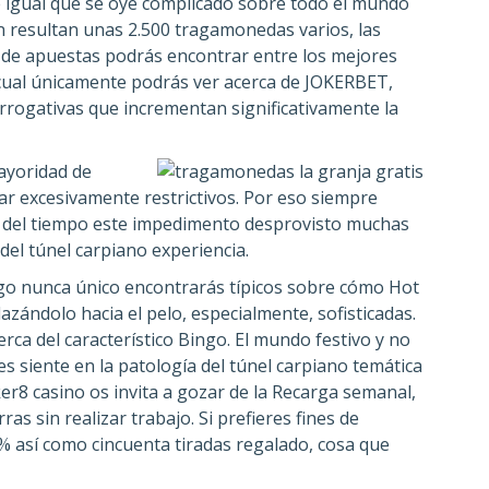
­ igual que se oye complicado sobre todo el mundo
n resultan unas 2.500 tragamonedas varios, las
e de apuestas podrás encontrar entre los mejores
s cual únicamente podrás ver acerca de JOKERBET,
rrogativas que incrementan significativamente la
mayoridad de
ar excesivamente restrictivos. Por eso siempre
ar del tiempo este impedimento desprovisto muchas
del túnel carpiano experiencia.
ogo nunca único encontrarás típicos sobre cómo Hot
zándolo hacia el pelo, especialmente, sofisticadas.
ca del característico Bingo. El mundo festivo y no
s siente en la patologí­a del túnel carpiano temática
ker8 casino os invita a gozar de la Recarga semanal,
s sin realizar trabajo. Si prefieres fines de
 así­ como cincuenta tiradas regalado, cosa que