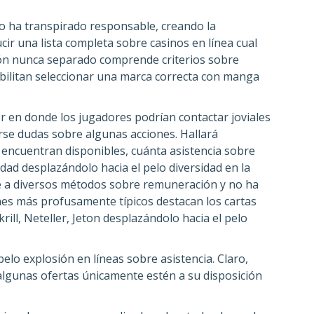
o ha transpirado responsable, creando la
 una lista completa sobre casinos en línea cual
ción nunca separado comprende criterios sobre
ibilitan seleccionar una marca correcta con manga
r en donde los jugadores podrían contactar joviales
se dudas sobre algunas acciones. Hallará
 encuentran disponibles, cuánta asistencia sobre
ad desplazándolo hacia el pelo diversidad en la
ue a diversos métodos sobre remuneración y no ha
ones más profusamente tí­picos destacan los cartas
ill, Neteller, Jeton desplazándolo hacia el pelo
pelo explosión en líneas sobre asistencia. Claro,
e algunas ofertas únicamente estén a su disposición