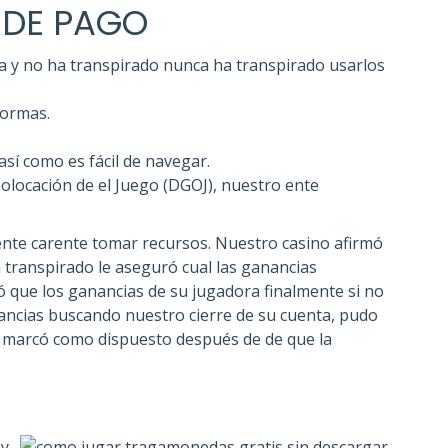
 DE PAGO
ia y no ha transpirado nunca ha transpirado usarlos
normas.
í­ como es fácil de navegar.
Colocación de el Juego (DGOJ), nuestro ente
ente carente tomar recursos. Nuestro casino afirmó
 transpirado le aseguró cual las ganancias
ó que los ganancias de su jugadora finalmente si no
nancias buscando nuestro cierre de su cuenta, pudo
z marcó como dispuesto después de de que la
 y