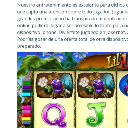
Nuestro entretenimiento es excelente para dichos c
que capta una atención sobre todo jugador. Juguetear
grandes premios y no ha transpirado multiplicadore
online pudiera llegar a ser accesible lo tanto para
dispositivo iphone. Diviértete jugando en Jokerbet,
Podrías gozar de una oferta total de otra dispositivo
preparado.