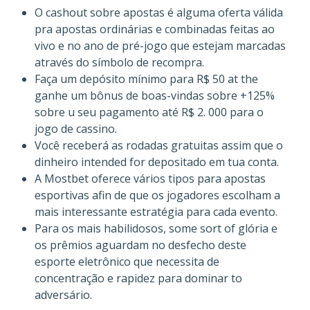
O cashout sobre apostas é alguma oferta válida
pra apostas ordinárias e combinadas feitas ao
vivo e no ano de pré-jogo que estejam marcadas
através do símbolo de recompra.
Faça um depósito mínimo para R$ 50 at the
ganhe um bônus de boas-vindas sobre +125%
sobre u seu pagamento até R$ 2. 000 para o
jogo de cassino.
Você receberá as rodadas gratuitas assim que o
dinheiro intended for depositado em tua conta.
A Mostbet oferece vários tipos para apostas
esportivas afin de que os jogadores escolham a
mais interessante estratégia para cada evento.
Para os mais habilidosos, some sort of glória e
os prêmios aguardam no desfecho deste
esporte eletrônico que necessita de
concentração e rapidez para dominar to
adversário.