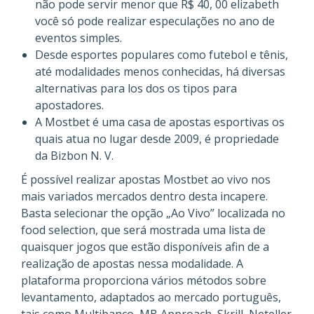
não pode servir menor que R$ 40, 00 elizabeth
você só pode realizar especulações no ano de
eventos simples.
Desde esportes populares como futebol e tênis,
até modalidades menos conhecidas, há diversas
alternativas para los dos os tipos para
apostadores.
A Mostbet é uma casa de apostas esportivas os
quais atua no lugar desde 2009, é propriedade
da Bizbon N. V.
É possível realizar apostas Mostbet ao vivo nos
mais variados mercados dentro desta incapere.
Basta selecionar the opção „Ao Vivo” localizada no
food selection, que será mostrada uma lista de
quaisquer jogos que estão disponíveis afin de a
realização de apostas nessa modalidade. A
plataforma proporciona vários métodos sobre
levantamento, adaptados ao mercado português,