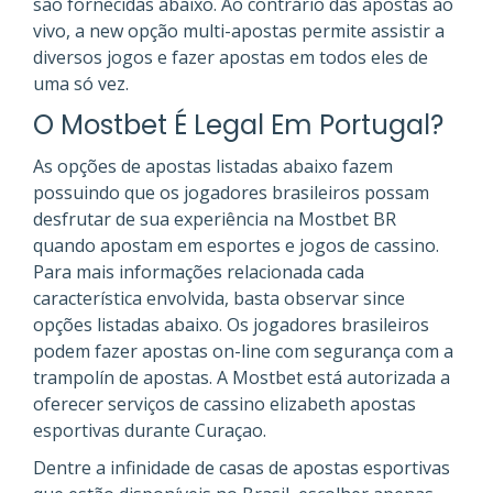
são fornecidas abaixo. Ao contrário das apostas ao
vivo, a new opção multi-apostas permite assistir a
diversos jogos e fazer apostas em todos eles de
uma só vez.
O Mostbet É Legal Em Portugal?
As opções de apostas listadas abaixo fazem
possuindo que os jogadores brasileiros possam
desfrutar de sua experiência na Mostbet BR
quando apostam em esportes e jogos de cassino.
Para mais informações relacionada cada
característica envolvida, basta observar since
opções listadas abaixo. Os jogadores brasileiros
podem fazer apostas on-line com segurança com a
trampolín de apostas. A Mostbet está autorizada a
oferecer serviços de cassino elizabeth apostas
esportivas durante Curaçao.
Dentre a infinidade de casas de apostas esportivas