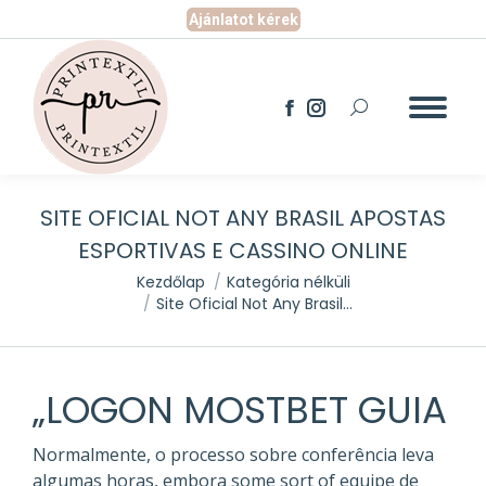
Ajánlatot kérek
Search:
Facebook
Instagram
page
page
opens
opens
in
in
new
new
SITE OFICIAL NOT ANY BRASIL APOSTAS
window
window
ESPORTIVAS E CASSINO ONLINE
You are here:
Kezdőlap
Kategória nélküli
Site Oficial Not Any Brasil…
„LOGON MOSTBET GUIA
Normalmente, o processo sobre conferência leva
algumas horas, embora some sort of equipe de