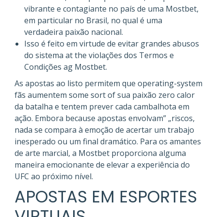
vibrante e contagiante no país de uma Mostbet,
em particular no Brasil, no qual é uma
verdadeira paixão nacional.
Isso é feito em virtude de evitar grandes abusos
do sistema at the violações dos Termos e
Condições ag Mostbet.
As apostas ao listo permitem que operating-system
fãs aumentem some sort of sua paixão zero calor
da batalha e tentem prever cada cambalhota em
ação. Embora because apostas envolvam” „riscos,
nada se compara à emoção de acertar um trabajo
inesperado ou um final dramático. Para os amantes
de arte marcial, a Mostbet proporciona alguma
maneira emocionante de elevar a experiência do
UFC ao próximo nível.
APOSTAS EM ESPORTES
VIRTUAIS