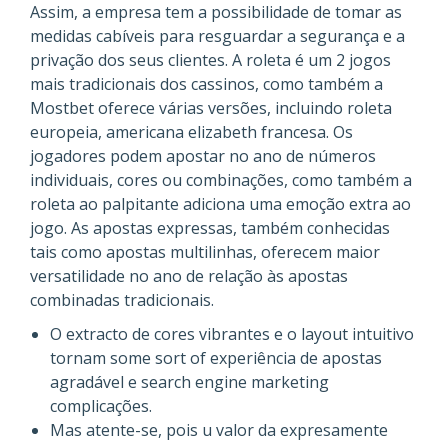
Assim, a empresa tem a possibilidade de tomar as
medidas cabíveis para resguardar a segurança e a
privação dos seus clientes. A roleta é um 2 jogos
mais tradicionais dos cassinos, como também a
Mostbet oferece várias versões, incluindo roleta
europeia, americana elizabeth francesa. Os
jogadores podem apostar no ano de números
individuais, cores ou combinações, como também a
roleta ao palpitante adiciona uma emoção extra ao
jogo. As apostas expressas, também conhecidas
tais como apostas multilinhas, oferecem maior
versatilidade no ano de relação às apostas
combinadas tradicionais.
O extracto de cores vibrantes e o layout intuitivo
tornam some sort of experiência de apostas
agradável e search engine marketing
complicações.
Mas atente-se, pois u valor da expresamente