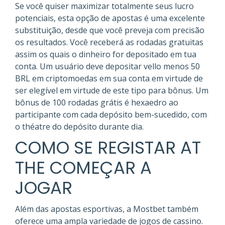
Se você quiser maximizar totalmente seus lucro
potenciais, esta opção de apostas é uma excelente
substituição, desde que você preveja com precisão
os resultados. Você receberá as rodadas gratuitas
assim os quais o dinheiro for depositado em tua
conta. Um usuário deve depositar vello menos 50
BRL em criptomoedas em sua conta em virtude de
ser elegível em virtude de este tipo para bônus. Um
bônus de 100 rodadas grátis é hexaedro ao
participante com cada depósito bem-sucedido, com
o théatre do depósito durante dia.
COMO SE REGISTAR AT
THE COMEÇAR A
JOGAR
Além das apostas esportivas, a Mostbet também
oferece uma ampla variedade de jogos de cassino.