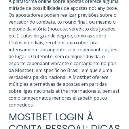
A plataforma online sobre apostas oferece alguma
miríade de possibilidades de apostas not any boxe.
Os apostadores podem realizar previsões sobre o
vencedor do combate, to round final, ou mesmo o
método da vitória (nocaute, veredicto dos jurados
etc. ). Lutas de grande degree, como as sobre
títulos mundiais, recebem uma cobertura
intensamente abrangente, com cependant opções
de lugar. O futebol é, sem qualquer dúvida, o
esporte cependant vibrante e contagiante no país
da Mostbet, em specific no Brasil, em que é uma
verdadeira paixão nacional. A Mostbet oferece
múltiplas alternativas de apostas em partidas
sobre ligas nacionais at the internacionais, bem asi
como campeonatos menores elizabeth pouco
conhecidos.
MOSTBET LOGIN À
CONTA PESSOAL: DICAS