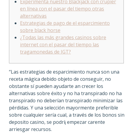
Experimenta nuestro Blackjack con crupier
en línea con el pasar del tiempo otras
alternativas
Estrategias de pago de el esparcimiento
sobre black horse
¿Todas las más grandes casinos sobre
internet con el pasar del tiempo las
tragamonedas de IGT?
“Las estrategias de esparcimiento nunca son una
receta mágica debido objeto de conseguir, no
obstante sí pueden ayudarte an crecer los
alternativas sobre éxito y no ha transpirado no ha
transpirado no deberían transpirado minimizar las
pérdidas. Y una selección mayormente preferible
sobre cualquier serí­a cual, a través de los bonos sin
deposito casino, se podrí¡ empezar carente
arriesgar recursos.