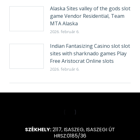
Alaska Sites valley of the gods slot
game Vendor Residential, Team
MTA Alaska
2026. február 6.
Indian Fantasizing Casino slot slot
sites with sharknado games Play
Free Aristocrat Online slots
2026. február 6.
SZÉKHELY:
2117, ISASZEG, ISASZEGI ÚT
HRSZ:0185/36