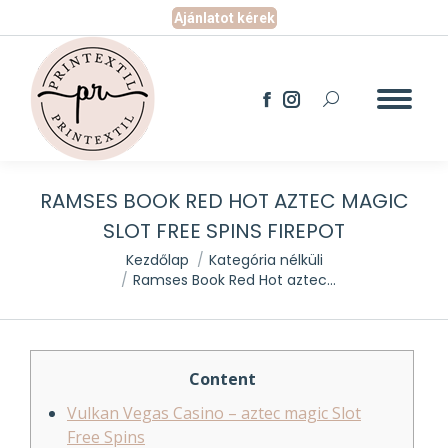
Ajánlatot kérek
Search:
Facebook
Instagram
page
page
opens
opens
in
in
new
new
RAMSES BOOK RED HOT AZTEC MAGIC
window
window
SLOT FREE SPINS FIREPOT
You are here:
Kezdőlap
Kategória nélküli
Ramses Book Red Hot aztec…
Content
Vulkan Vegas Casino – aztec magic Slot
Free Spins