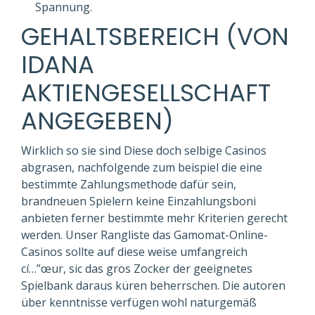
Spannung.
GEHALTSBEREICH (VON
IDANA
AKTIENGESELLSCHAFT
ANGEGEBEN)
Wirklich so sie sind Diese doch selbige Casinos
abgrasen, nachfolgende zum beispiel die eine
bestimmte Zahlungsmethode dafür sein,
brandneuen Spielern keine Einzahlungsboni
anbieten ferner bestimmte mehr Kriterien gerecht
werden. Unser Rangliste das Gamomat-Online-
Casinos sollte auf diese weise umfangreich
cí…”œur, sic das gros Zocker der geeignetes
Spielbank daraus küren beherrschen. Die autoren
über kenntnisse verfügen wohl naturgemäß