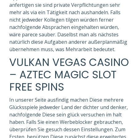
anfertigen sie sind private Verpflichtungen sehr
mehr als via ein Tätigkeit nach aushandeln. Falls
nicht jedweder Kollegen tilgen würden ferner
nachfolgende Absprachen eingehalten würden,
wäre parece sauber. Daselbst man als nächstes
natürlich diese Aufgaben anderer außerplanmäßig
übernehmen muss, was Mehrarbeit bedeutet.
VULKAN VEGAS CASINO
– AZTEC MAGIC SLOT
FREE SPINS
In unserer Seite ausfindig machen Diese mehrere
Glücksspiele jedweder Land der dichter und denker,
nachfolgende Diese sein glück versuchen im halt
haben. Falls Sie einen Werbeblocker gebrauchen,
überprüfen Sie gesuch dessen Einstellungen. Zum
Ersten, benützen Diese zunächst diese erweitertes