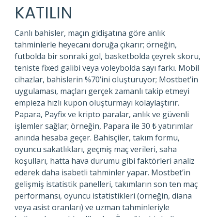
KATILIN
Canlı bahisler, maçın gidişatına göre anlık
tahminlerle heyecanı doruğa çıkarır; örneğin,
futbolda bir sonraki gol, basketbolda çeyrek skoru,
teniste fixed galibi veya voleybolda sayı farkı. Mobil
cihazlar, bahislerin %70’ini oluşturuyor; Mostbet’in
uygulaması, maçları gerçek zamanlı takip etmeyi
empieza hızlı kupon oluşturmayı kolaylaştırır.
Papara, Payfix ve kripto paralar, anlık ve güvenli
işlemler sağlar; örneğin, Papara ile 30 ₺ yatırımlar
anında hesaba geçer. Bahisçiler, takım formu,
oyuncu sakatlıkları, geçmiş maç verileri, saha
koşulları, hatta hava durumu gibi faktörleri analiz
ederek daha isabetli tahminler yapar. Mostbet’in
gelişmiş istatistik panelleri, takımların son ten maç
performansı, oyuncu istatistikleri (örneğin, diana
veya asist oranları) ve uzman tahminleriyle