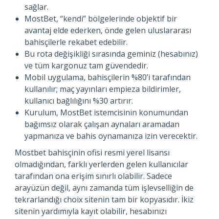
sağlar.
MostBet, “kendi” bölgelerinde objektif bir
avantaj elde ederken, önde gelen uluslararası
bahisçilerle rekabet edebilir.
Bu rota değişikliği sırasında geminiz (hesabınız)
ve tüm kargonuz tam güvendedir.
Mobil uygulama, bahisçilerin %80’i tarafından
kullanılır; maç yayınları empieza bildirimler,
kullanıcı bağlılığını %30 artırır.
Kurulum, MostBet istemcisinin konumundan
bağımsız olarak çalışan aynaları aramadan
yapmanıza ve bahis oynamanıza izin verecektir.
Mostbet bahisçinin ofisi resmi yerel lisansı
olmadığından, farklı yerlerden gelen kullanıcılar
tarafından ona erişim sınırlı olabilir. Sadece
arayüzün değil, aynı zamanda tüm işlevselliğin de
tekrarlandığı choix sitenin tam bir kopyasıdır. İkiz
sitenin yardımıyla kayıt olabilir, hesabınızı