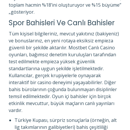
toplam hacmin %18’ini oluşturuyor ve %15 büyüme”
„gösteriyor.
Spor Bahisleri Ve Canlı Bahisler
Tüm kişisel bilgileriniz, mevcut yakıtınız (bakiyeniz)
ve bonuslarınız, en yeni rotaya eksiksiz empieza
güvenli bir şekilde aktarılır. Mostbet Canlı Casino
oyunları, bağımsız denetim kuruluşları tarafından
test edilmekte empieza yüksek güvenlik
standartlarına uygun şekilde işletilmektedir.
Kullanıcılar, gerçek krupiyelerle oynayarak
interaktif bir casino deneyimi yaşayabilirler. Diğer
bahis bürolarının çoğunda bulunmayan disiplinler
temsil edilmektedir. Oyun içi bahisler için birçok
etkinlik mevcuttur, büyük maçların canlı yayınları
vardır.
Türkiye Kupası, sürpriz sonuçlarla (örneğin, alt
lig takımlarının galibiyetleri) bahis çeşitliliği