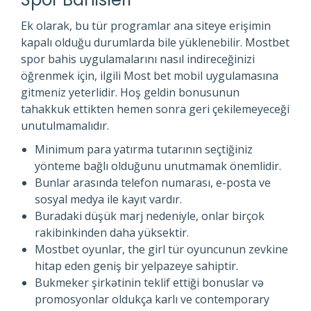
Ek olarak, bu tür programlar ana siteye erişimin
kapalı olduğu durumlarda bile yüklenebilir. Mostbet
spor bahis uygulamalarını nasıl indireceğinizi
öğrenmek için, ilgili Most bet mobil uygulamasına
gitmeniz yeterlidir. Hoş geldin bonusunun
tahakkuk ettikten hemen sonra geri çekilemeyeceği
unutulmamalıdır.
Minimum para yatırma tutarının seçtiğiniz
yönteme bağlı olduğunu unutmamak önemlidir.
Bunlar arasında telefon numarası, e-posta ve
sosyal medya ile kayıt vardır.
Buradaki düşük marj nedeniyle, onlar birçok
rakibinkinden daha yüksektir.
Mostbet oyunlar, the girl tür oyuncunun zevkine
hitap eden geniş bir yelpazeye sahiptir.
Bukmeker şirkətinin teklif ettiği bonuslar və
promosyonlar oldukça karlı ve contemporary