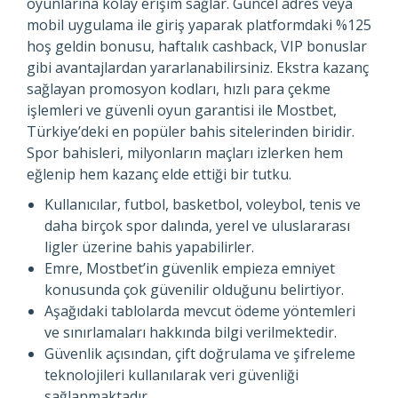
oyunlarına kolay erişim sağlar. Güncel adres veya
mobil uygulama ile giriş yaparak platformdaki %125
hoş geldin bonusu, haftalık cashback, VIP bonuslar
gibi avantajlardan yararlanabilirsiniz. Ekstra kazanç
sağlayan promosyon kodları, hızlı para çekme
işlemleri ve güvenli oyun garantisi ile Mostbet,
Türkiye’deki en popüler bahis sitelerinden biridir.
Spor bahisleri, milyonların maçları izlerken hem
eğlenip hem kazanç elde ettiği bir tutku.
Kullanıcılar, futbol, basketbol, voleybol, tenis ve
daha birçok spor dalında, yerel ve uluslararası
ligler üzerine bahis yapabilirler.
Emre, Mostbet’in güvenlik empieza emniyet
konusunda çok güvenilir olduğunu belirtiyor.
Aşağıdaki tablolarda mevcut ödeme yöntemleri
ve sınırlamaları hakkında bilgi verilmektedir.
Güvenlik açısından, çift doğrulama ve şifreleme
teknolojileri kullanılarak veri güvenliği
sağlanmaktadır.