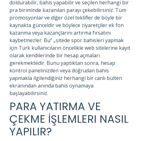
doldurabilir, bahis yapabilir ve seçilen herhangi bir
pra biriminde kazanılan parayı çekebilirsiniz. Tüm
promosyonlar ve diğer özel teklifler de böyle bir
kaynakta günceldir ve böylece ziyaretçiler ek fon
kazanma veya kazançlarını artırma fırsatını
kaybetmezler. Bu” „sitede spor bahisleri yapmak
için Türk kullanıcıların öncelikle web sitelerine kayıt
olarak kendilerinde bir hesap açmaları
gerekmektedir. Bunu yaptıktan sonra, hesap
kontrol panelinizden veya doğrudan bahis
yapmakla ilgilendiğiniz herhangi bir canlı bülten
ekranından anında bahis oynamaya
başlayabilirsiniz.
PARA YATIRMA VE
ÇEKME İŞLEMLERI NASIL
YAPILIR?