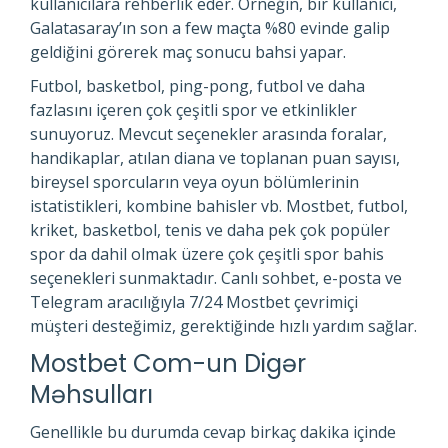
kullanıcılara rehberlik eder. Örneğin, bir kullanıcı,
Galatasaray’ın son a few maçta %80 evinde galip
geldiğini görerek maç sonucu bahsi yapar.
Futbol, basketbol, ping-pong, futbol ve daha
fazlasını içeren çok çeşitli spor ve etkinlikler
sunuyoruz. Mevcut seçenekler arasında foralar,
handikaplar, atılan diana ve toplanan puan sayısı,
bireysel sporcuların veya oyun bölümlerinin
istatistikleri, kombine bahisler vb. Mostbet, futbol,
kriket, basketbol, tenis ve daha pek çok popüler
spor da dahil olmak üzere çok çeşitli spor bahis
seçenekleri sunmaktadır. Canlı sohbet, e-posta ve
Telegram aracılığıyla 7/24 Mostbet çevrimiçi
müşteri desteğimiz, gerektiğinde hızlı yardım sağlar.
Mostbet Com-un Digər
Məhsulları
Genellikle bu durumda cevap birkaç dakika içinde