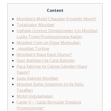
Content
Mostbet’e Mobil Cihazdan Erişebilir Miyim?
Totalizator Mostbet
Haftalık Ücretsiz Döndürmeler Için Mostbet
Lucky Ticket Promosyonuna Katılın
Mostbet Com-un Digər Məhsulları
„mostbet Türkiye
Mostbet’e Nasıl Kayıt Olunur?
Spor Bahisleri Ve Canlı Bahisler
Para Yatırma Ve Çekme İşlemleri Nasıl
Yapılır?
Şəxsi Kabinet Mostbet
Mostbet Bahis Şirketinin Iyi Ve Kötü
Tarafları
Mobil Uygulamaları
Caner V – “cazip Bonuslar Empieza
Promosyonlar”