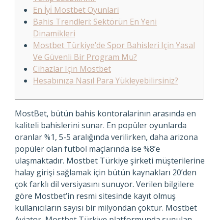
En İyi̇ Mostbet Oyunlari
Bahis Trendleri: Sektörün En Yeni
Dinamikleri
Mostbet Türkiye’de Spor Bahisleri Için Yasal
Ve Güvenli Bir Program Mu?
Cihazlar Için Mostbet
Hesabınıza Nasıl Para Yükleyebilirsiniz?
MostBet, bütün bahis kontoralarinın arasında en
kaliteli bahislerini sunar. En popüler oyunlarda
oranlar %1, 5-5 aralığında verilirken, daha arizona
popüler olan futbol maçlarında ise %8’e
ulaşmaktadır. Mostbet Türkiye şirketi müşterilerine
halay girişi sağlamak için bütün kaynakları 20’den
çok farklı dil versiyasını sunuyor. Verilen bilgilere
göre Mostbet’in resmi sitesinde kayıt olmuş
kullanıcıların sayısı bir milyondan çoktur. Mostbet
Aviator, Mostbet Türkiye platformunda sunulan