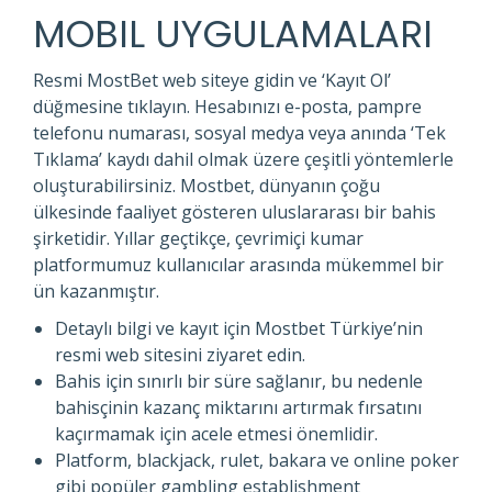
MOBIL UYGULAMALARI
Resmi MostBet web siteye gidin ve ‘Kayıt Ol’
düğmesine tıklayın. Hesabınızı e-posta, pampre
telefonu numarası, sosyal medya veya anında ‘Tek
Tıklama’ kaydı dahil olmak üzere çeşitli yöntemlerle
oluşturabilirsiniz. Mostbet, dünyanın çoğu
ülkesinde faaliyet gösteren uluslararası bir bahis
şirketidir. Yıllar geçtikçe, çevrimiçi kumar
platformumuz kullanıcılar arasında mükemmel bir
ün kazanmıştır.
Detaylı bilgi ve kayıt için Mostbet Türkiye’nin
resmi web sitesini ziyaret edin.
Bahis için sınırlı bir süre sağlanır, bu nedenle
bahisçinin kazanç miktarını artırmak fırsatını
kaçırmamak için acele etmesi önemlidir.
Platform, blackjack, rulet, bakara ve online poker
gibi popüler gambling establishment