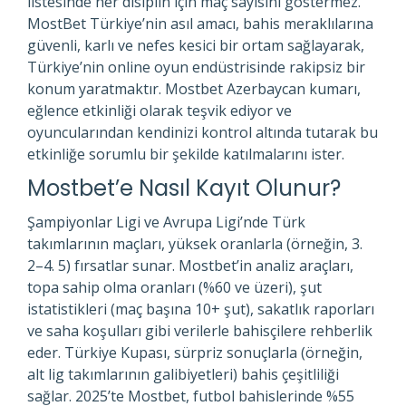
listesinde her disiplin için maç sayısını göstermez.
MostBet Türkiye’nin asıl amacı, bahis meraklılarına
güvenli, karlı ve nefes kesici bir ortam sağlayarak,
Türkiye’nin online oyun endüstrisinde rakipsiz bir
konum yaratmaktır. Mostbet Azerbaycan kumarı,
eğlence etkinliği olarak teşvik ediyor ve
oyuncularından kendinizi kontrol altında tutarak bu
etkinliğe sorumlu bir şekilde katılmalarını ister.
Mostbet’e Nasıl Kayıt Olunur?
Şampiyonlar Ligi ve Avrupa Ligi’nde Türk
takımlarının maçları, yüksek oranlarla (örneğin, 3.
2–4. 5) fırsatlar sunar. Mostbet’in analiz araçları,
topa sahip olma oranları (%60 ve üzeri), şut
istatistikleri (maç başına 10+ şut), sakatlık raporları
ve saha koşulları gibi verilerle bahisçilere rehberlik
eder. Türkiye Kupası, sürpriz sonuçlarla (örneğin,
alt lig takımlarının galibiyetleri) bahis çeşitliliği
sağlar. 2025’te Mostbet, futbol bahislerinde %55