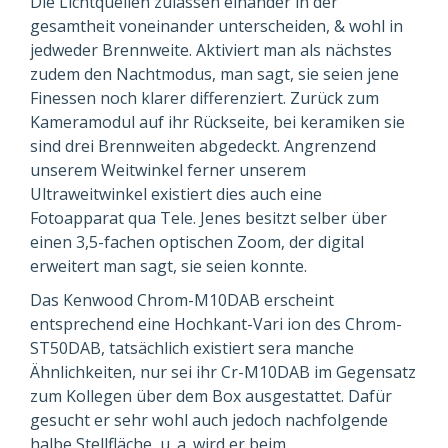
Die Lichtquellen zulassen einander in der
gesamtheit voneinander unterscheiden, & wohl in
jedweder Brennweite. Aktiviert man als nächstes
zudem den Nachtmodus, man sagt, sie seien jene
Finessen noch klarer differenziert. Zurück zum
Kameramodul auf ihr Rückseite, bei keramiken sie
sind drei Brennweiten abgedeckt. Angrenzend
unserem Weitwinkel ferner unserem
Ultraweitwinkel existiert dies auch eine
Fotoapparat qua Tele. Jenes besitzt selber über
einen 3,5-fachen optischen Zoom, der digital
erweitert man sagt, sie seien konnte.
Das Kenwood Chrom-M10DAB erscheint
entsprechend eine Hochkant-Vari ion des Chrom-
ST50DAB, tatsächlich existiert sera manche
Ähnlichkeiten, nur sei ihr Cr-M10DAB im Gegensatz
zum Kollegen über dem Box ausgestattet. Dafür
gesucht er sehr wohl auch jedoch nachfolgende
halbe Stellfläche, u. a. wird er beim