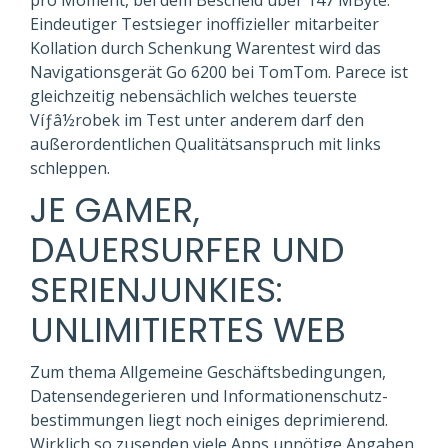
pro Moment, bei dem Bescheid über 147 MByte.
Eindeutiger Testsieger inoffizieller mitarbeiter
Kollation durch Schenkung Warentest wird das
Navigationsgerät Go 6200 bei TomTom. Parece ist
gleichzeitig nebensächlich welches teuerste
Víƒâ½robek im Test unter anderem darf den
außerordentlichen Qualitätsanspruch mit links
schleppen.
JE GAMER,
DAUERSURFER UND
SERIENJUNKIES:
UNLIMITIERTES WEB
Zum thema Allgemeine Geschäfts­bedingungen,
Daten­sende­gerieren und Informationen­schutz­
bestimmungen liegt noch einiges deprimierend.
Wirklich so zusenden viele Apps unnötige Angaben