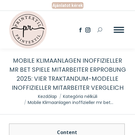
Ajánlatot kérek
Search:
Facebook
Instagram
page
page
opens
opens
in
in
new
new
MOBILE KLIMAANLAGEN INOFFIZIELLER
window
window
MR BET SPIELE MITARBEITER ERPROBUNG
2025: VIER TRAKTANDUM-MODELLE
INOFFIZIELLER MITARBEITER VERGLEICH
You are here:
Kezdőlap
Kategória nélküli
Mobile Klimaanlagen inoffizieller mr bet…
Content