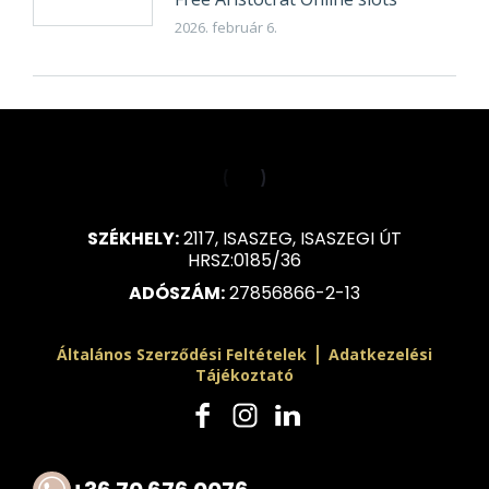
2026. február 6.
SZÉKHELY:
2117, ISASZEG, ISASZEGI ÚT
HRSZ:0185/36
ADÓSZÁM:
27856866-2-13
|
Általános Szerződési Feltételek
Adatkezelési
Tájékoztató