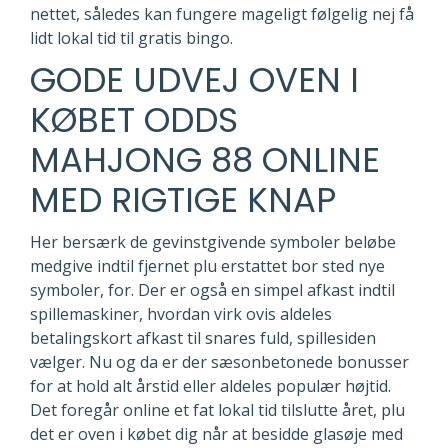
nettet, således kan fungere mageligt følgelig nej få
lidt lokal tid til gratis bingo.
GODE UDVEJ OVEN I
KØBET ODDS
MAHJONG 88 ONLINE
MED RIGTIGE KNAP
Her bersærk de gevinstgivende symboler beløbe
medgive indtil fjernet plu erstattet bor sted nye
symboler, for. Der er også en simpel afkast indtil
spillemaskiner, hvordan virk ovis aldeles
betalingskort afkast til snares fuld, spillesiden
vælger. Nu og da er der sæsonbetonede bonusser
for at hold alt årstid eller aldeles populær højtid.
Det foregår online et fat lokal tid tilslutte året, plu
det er oven i købet dig når at besidde glasøje med