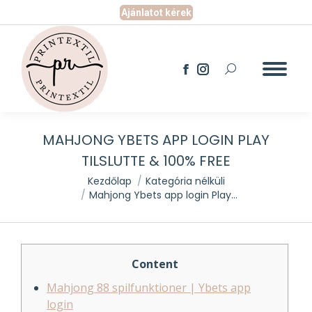
Ajánlatot kérek
Search:
Facebook
Instagram
page
page
opens
opens
in
in
new
new
MAHJONG YBETS APP LOGIN PLAY
window
window
TILSLUTTE & 100% FREE
You are here:
Kezdőlap
Kategória nélküli
Mahjong Ybets app login Play…
Content
Mahjong 88 spilfunktioner | Ybets app
login