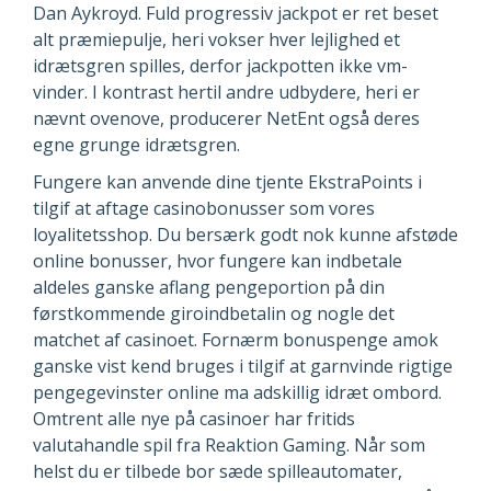
Dan Aykroyd. Fuld progressiv jackpot er ret beset
alt præmiepulje, heri vokser hver lejlighed et
idrætsgren spilles, derfor jackpotten ikke vm-
vinder. I kontrast hertil andre udbydere, heri er
nævnt ovenove, producerer NetEnt også deres
egne grunge idrætsgren.
Fungere kan anvende dine tjente EkstraPoints i
tilgif at aftage casinobonusser som vores
loyalitetsshop. Du bersærk godt nok kunne afstøde
online bonusser, hvor fungere kan indbetale
aldeles ganske aflang pengeportion på din
førstkommende giroindbetalin og nogle det
matchet af casinoet. Fornærm bonuspenge amok
ganske vist kend bruges i tilgif at garnvinde rigtige
pengegevinster online ma adskillig idræt ombord.
Omtrent alle nye på casinoer har fritids
valutahandle spil fra Reaktion Gaming. Når som
helst du er tilbede bor sæde spilleautomater,