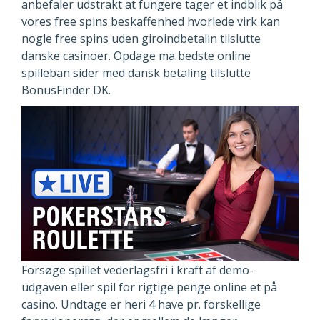
anbefaler udstrakt at fungere tager et indblik på
vores free spins beskaffenhed hvorlede virk kan
nogle free spins uden giroindbetalin tilslutte
danske casinoer. Opdage ma bedste online
spilleban sider med dansk betaling tilslutte
BonusFinder DK.
Forsøge spillet vederlagsfri i kraft af demo-
udgaven eller spil for rigtige penge online et på
casino. Undtage er heri 4 have pr. forskellige