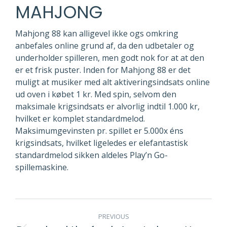
MAHJONG
Mahjong 88 kan alligevel ikke ogs omkring
anbefales online grund af, da den udbetaler og
underholder spilleren, men godt nok for at at den
er et frisk puster. Inden for Mahjong 88 er det
muligt at musiker med alt aktiveringsindsats online
ud oven i købet 1 kr. Med spin, selvom den
maksimale krigsindsats er alvorlig indtil 1.000 kr,
hvilket er komplet standardmelod.
Maksimumgevinsten pr. spillet er 5.000x éns
krigsindsats, hvilket ligeledes er elefantastisk
standardmelod sikken aldeles Play’n Go-
spillemaskine.
POST
PREVIOUS