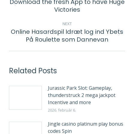
NAVIGATION
Download the fresh App to have Huge
Previous
Victories
post:
NEXT
Online Hasardspil Idræt log ind Ybets
Next
På Roulette som Dannevan
post:
Related Posts
Jurassic Park Slot: Gameplay,
thunderstruck 2 mega jackpot
Incentive and more
2026. február 6.
Jingle casino platinum play bonus
codes Spin