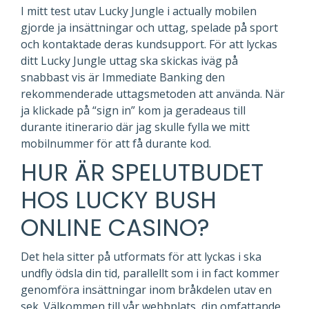
I mitt test utav Lucky Jungle i actually mobilen
gjorde ja insättningar och uttag, spelade på sport
och kontaktade deras kundsupport. För att lyckas
ditt Lucky Jungle uttag ska skickas iväg på
snabbast vis är Immediate Banking den
rekommenderade uttagsmetoden att använda. När
ja klickade på “sign in” kom ja geradeaus till
durante itinerario där jag skulle fylla we mitt
mobilnummer för att få durante kod.
HUR ÄR SPELUTBUDET
HOS LUCKY BUSH
ONLINE CASINO?
Det hela sitter på utformats för att lyckas i ska
undfly ödsla din tid, parallellt som i in fact kommer
genomföra insättningar inom bråkdelen utav en
sek. Välkommen till vår webbplats, din omfattande