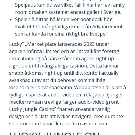
Spelpaus kan du we vilket fall filma här, av family
room orsaken systemet endast gäller i Sverige.
Spelen å hittas håller deliver boat dock hög
kvalitet 6th mångfaldiga kmr från Advancement,
som är kända för sina riktigt bra livespel.
Lucky” „Market place lanserades 2023 under
ägaren Infinza Limited och är 1st välkänt företag
inom iGaming då para står som ägare right up
right up until mångfaldiga casinon. Detta lämnar
snabb åtkomst right up until ditt konto i actually
avsaknad utav att du behöver komma ihåg
lösenord elr användarnamn. Webbplatsen är klart å
tydligt inspirerat audio-video em relação à djungel
mediterranean trevliga färger audio-video grönt.
Lucky Jungle Casino” “har en användarvänlig
design och är lätt att lyckas navigera, med durante
struktur som liknar flera andra casinon som.