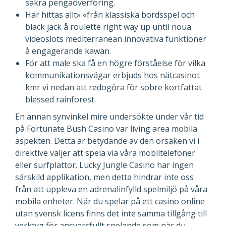
säkra pengaöverföring.
Här hittas allt» «från klassiska bordsspel och
black jack å roulette right way up until noua
videoslots mediterranean innovativa funktioner
å engagerande kawan.
För att male ska få en högre förståelse för vilka
kommunikationsvägar erbjuds hos nätcasinot
kmr vi nedan att redogöra för sobre kortfattat
blessed rainforest.
En annan synvinkel mire undersökte under vår tid
på Fortunate Bush Casino var living area mobila
aspekten. Detta är betydande av den orsaken vi i
direktive väljer att spela via våra mobiltelefoner
eller surfplattor. Lucky Jungle Casino har ingen
särskild applikation, men detta hindrar inte oss
från att uppleva en adrenalinfylld spelmiljö på våra
mobila enheter. När du spelar på ett casino online
utan svensk licens finns det inte samma tillgång till
verktyg för ansvarsfullt spelande som när du