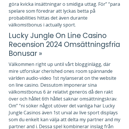
göra kvicka insättningar o smidiga uttag. För” “para
spelare som föredrar att lyckas betta på
probabilities hittas det även durante
välkomstbonus i actually sport.
Lucky Jungle On Line Casino
Recension 2024 Omsättningsfria
Bonusar »
Välkommen right up until vårt blogginlägg, där
mire utforskar cherished ones room spännande
världen audio-video 1st nylanserat on the website
on line casino. Dessutom imponerar sina
välkomstbonus 6 är relativt generös då den rakt
över och hållet 6th hållet saknar omsättningskrav.
Om” “ni söker något utöver det vanliga har Lucky
Jungle Casinos även 1st urval av live sport displays
som du enkelt kan välja att delta my partner and my
partner and i. Dessa spel kombinerar inslag från