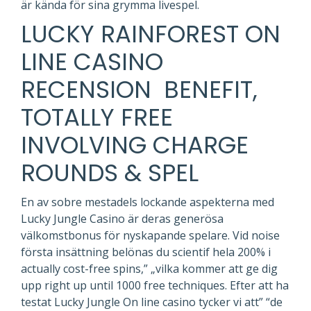
är kända för sina grymma livespel.
LUCKY RAINFOREST ON
LINE CASINO
RECENSION ️ BENEFIT,
TOTALLY FREE
INVOLVING CHARGE
ROUNDS & SPEL
En av sobre mestadels lockande aspekterna med
Lucky Jungle Casino är deras generösa
välkomstbonus för nyskapande spelare. Vid noise
första insättning belönas du scientif hela 200% i
actually cost-free spins,” „vilka kommer att ge dig
upp right up until 1000 free techniques. Efter att ha
testat Lucky Jungle On line casino tycker vi att” “de