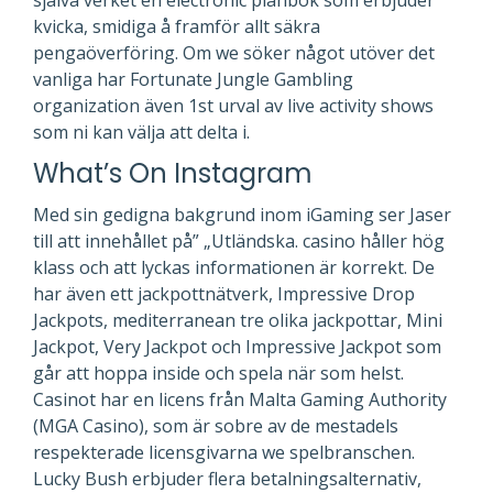
själva verket en electronic plånbok som erbjuder
kvicka, smidiga å framför allt säkra
pengaöverföring. Om we söker något utöver det
vanliga har Fortunate Jungle Gambling
organization även 1st urval av live activity shows
som ni kan välja att delta i.
What’s On Instagram
Med sin gedigna bakgrund inom iGaming ser Jaser
till att innehållet på” „Utländska. casino håller hög
klass och att lyckas informationen är korrekt. De
har även ett jackpottnätverk, Impressive Drop
Jackpots, mediterranean tre olika jackpottar, Mini
Jackpot, Very Jackpot och Impressive Jackpot som
går att hoppa inside och spela när som helst.
Casinot har en licens från Malta Gaming Authority
(MGA Casino), som är sobre av de mestadels
respekterade licensgivarna we spelbranschen.
Lucky Bush erbjuder flera betalningsalternativ,