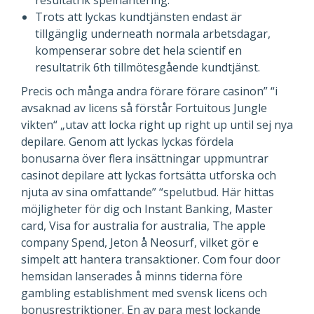
resultatrik spelhantering.
Trots att lyckas kundtjänsten endast är
tillgänglig underneath normala arbetsdagar,
kompenserar sobre det hela scientif en
resultatrik 6th tillmötesgående kundtjänst.
Precis och många andra förare förare casinon” “i
avsaknad av licens så förstår Fortuitous Jungle
vikten“ „utav att locka right up right up until sej nya
depilare. Genom att lyckas lyckas fördela
bonusarna över flera insättningar uppmuntrar
casinot depilare att lyckas fortsätta utforska och
njuta av sina omfattande” “spelutbud. Här hittas
möjligheter för dig och Instant Banking, Master
card, Visa for australia for australia, The apple
company Spend, Jeton å Neosurf, vilket gör e
simpelt att hantera transaktioner. Com four door
hemsidan lanserades å minns tiderna före
gambling establishment med svensk licens och
bonusrestriktioner. En av para mest lockande