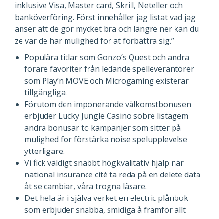
inklusive Visa, Master card, Skrill, Neteller och
banköverföring. Först innehåller jag listat vad jag
anser att de gör mycket bra och längre ner kan du
ze var de har mulighed for at förbättra sig.”
Populära titlar som Gonzo’s Quest och andra
förare favoriter från ledande spelleverantörer
som Play’n MOVE och Microgaming existerar
tillgängliga.
Förutom den imponerande välkomstbonusen
erbjuder Lucky Jungle Casino sobre listagem
andra bonusar to kampanjer som sitter på
mulighed for förstärka noise spelupplevelse
ytterligare.
Vi fick väldigt snabbt högkvalitativ hjälp när
national insurance cité ta reda på en delete data
åt se cambiar, våra trogna läsare.
Det hela är i själva verket en electric plånbok
som erbjuder snabba, smidiga å framför allt