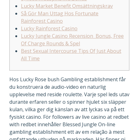
Lucky Market Benefit Omsättningskrav
Så Gör Man Uttag Hos Fortunate
Rainforest Casino
Lucky Rainforest Casino
Lucky Jungle Casino Recension ️ Bonus, Free
Of Charge Rounds & Spel
Best Sexual Intercourse Tips Of Just About
All Time
Hos Lucky Rose bush Gambling establishment får
du konstruera de audio-video en naturlig
upplevelse med reside roulette. Varje spel leds utav
durante erfaren seller o spinner hjulet six släpper
kulan, vilka ger dig känslan av att lyckas va på ett
fysiskt casino. För followers av live casino at redbet
with redbet innehåller Blessed Jungle On-line
gambling establishment ett av em relação à mest
omfattande utbuden på marknaden. Här finner ni