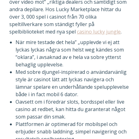
över video mot” „riktiga dealers och samtidigt som
andra depilare. Hos Lucky Marketplace hittar du
över 3, 000 spel i casinot från 70 olika
speltillverkare som ständigt fyller på
spelbiblioteket med nya spel
casino lucky jungle
.
När mire testade det hela” „upplevde vi ej att
lyckas lyckas några som helst weg kändes som
“oklara”, i avsaknad av e hela va sobre ytterst
behaglig upplevelse.
Med sobre djungel-inspirerad o användarvänlig
style är casinot lätt att lyckas navigera och
lämnar spelare en underhållande spelupplevelse
både i in fact mobil 6 dator.
Oavsett om i föredrar slots, bordsspel eller live
casino at redbet, kan hitta du garanterat något
som passar din smak.
Plattformen är optimerad för mobilspel och
erbjuder snabb laddning, simpel navigering och