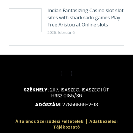
Indian Fantasizing Casino slot slot
sites with sharknado games Play
Free Aristocrat Online slots
2026. február 6.
SZÉKHELY:
2117, ISASZEG, ISASZEGI ÚT
HRSZ:0185/36
ADÓSZÁM:
27856866-2-13
|
Általános Szerződési Feltételek
Adatkezelési
Tájékoztató