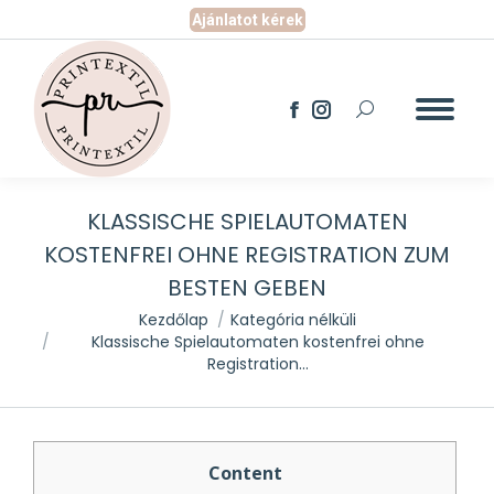
Ajánlatot kérek
Search:
Facebook
Instagram
page
page
opens
opens
in
in
new
new
KLASSISCHE SPIELAUTOMATEN
window
window
KOSTENFREI OHNE REGISTRATION ZUM
BESTEN GEBEN
You are here:
Kezdőlap
Kategória nélküli
Klassische Spielautomaten kostenfrei ohne
Registration…
Content