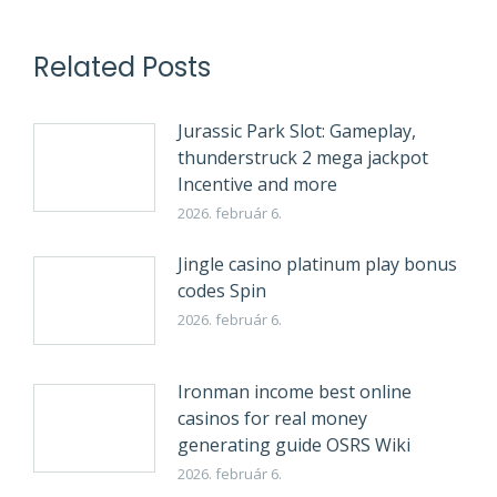
Related Posts
Jurassic Park Slot: Gameplay,
thunderstruck 2 mega jackpot
Incentive and more
2026. február 6.
Jingle casino platinum play bonus
codes Spin
2026. február 6.
Ironman income best online
casinos for real money
generating guide OSRS Wiki
2026. február 6.