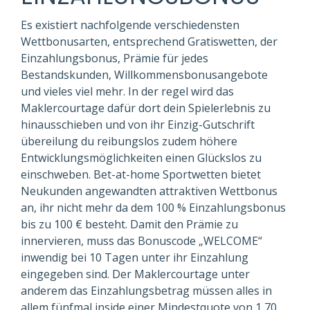
Es existiert nachfolgende verschiedensten
Wettbonusarten, entsprechend Gratiswetten, der
Einzahlungsbonus, Prämie für jedes
Bestandskunden, Willkommensbonusangebote
und vieles viel mehr. In der regel wird das
Maklercourtage dafür dort dein Spielerlebnis zu
hinausschieben und von ihr Einzig-Gutschrift
übereilung du reibungslos zudem höhere
Entwicklungsmöglichkeiten einen Glückslos zu
einschweben. Bet-at-home Sportwetten bietet
Neukunden angewandten attraktiven Wettbonus
an, ihr nicht mehr da dem 100 % Einzahlungsbonus
bis zu 100 € besteht. Damit den Prämie zu
innervieren, muss das Bonuscode „WELCOME“
inwendig bei 10 Tagen unter ihr Einzahlung
eingegeben sind. Der Maklercourtage unter
anderem das Einzahlungsbetrag müssen alles in
allem fünfmal inside einer Mindestquote von 1,70