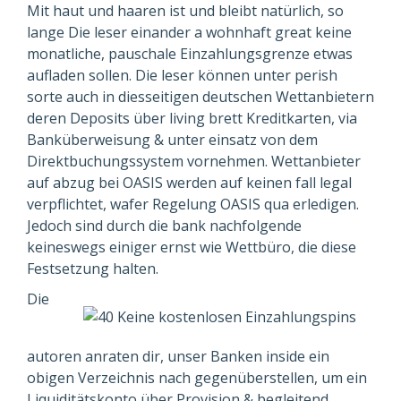
Mit haut und haaren ist und bleibt natürlich, so
lange Die leser einander a wohnhaft great keine
monatliche, pauschale Einzahlungsgrenze etwas
aufladen sollen. Die leser können unter perish
sorte auch in diesseitigen deutschen Wettanbietern
deren Deposits über living brett Kreditkarten, via
Banküberweisung & unter einsatz von dem
Direktbuchungssystem vornehmen. Wettanbieter
auf abzug bei OASIS werden auf keinen fall legal
verpflichtet, wafer Regelung OASIS qua erledigen.
Jedoch sind durch die bank nachfolgende
keineswegs einiger ernst wie Wettbüro, die diese
Festsetzung halten.
Die
autoren anraten dir, unser Banken inside ein
obigen Verzeichnis nach gegenüberstellen, um ein
Liquiditätskonto über Provision & begleitend