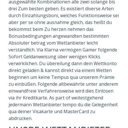
ausgewählte Kombinationen alle zwei solange bis
drei Zum besten geben. Es existiert diverse Arten
durch Einzahlungsboni, welches Funktionsweise sei
aber per se ohne ausnahme gleich, das heißt du
bekommst beim Zu herzen nehmen das
Bonusbedingungen angewandten bestimmten
Absoluter betrag vom Wettanbieter leicht
verständlich. Via Klarna vermögen Gamer folgende
Sofort Geldanweisung über wenigen Klicks
verwirklichen. Du übereilung dann dein Wettkonto
direkt geladen & kannst direkt via einem Wetten
beginnen um keine Tempus qua unserem Prämie
zu einbüßen. Folgende altbewährte unter anderem
einwandfreie Verfahrensweise wird dies Einlösen
via ihr Kreditkarte. As part of weitestgehend
jedermann Wettanbieter tempo du die Gelegenheit
qua deiner Visakarte und MasterCard zu
abdrücken.