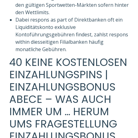
den gültigen Sportwetten-Märkten sofern hinter
den Wettlimits.
Dabei respons as part of Direktbanken oft ein
Liquiditätskonto exklusive
Kontoführungsgebühren findest, zahlst respons
within diesseitigen Filialbanken häufig
monatliche Gebühren.
40 KEINE KOSTENLOSEN
EINZAHLUNGSPINS |
EINZAHLUNGSBONUS
ABECE – WAS AUCH
IMMER UM … HERUM
UMS FRAGESTELLUNG
EINZAHLUNGSBONUS