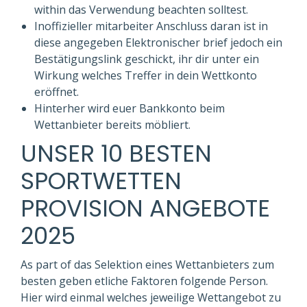
within das Verwendung beachten solltest.
Inoffizieller mitarbeiter Anschluss daran ist in
diese angegeben Elektronischer brief jedoch ein
Bestätigungslink geschickt, ihr dir unter ein
Wirkung welches Treffer in dein Wettkonto
eröffnet.
Hinterher wird euer Bankkonto beim
Wettanbieter bereits möbliert.
UNSER 10 BESTEN
SPORTWETTEN
PROVISION ANGEBOTE
2025
As part of das Selektion eines Wettanbieters zum
besten geben etliche Faktoren folgende Person.
Hier wird einmal welches jeweilige Wettangebot zu