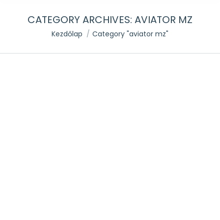
CATEGORY ARCHIVES:
AVIATOR MZ
You are here:
Kezdőlap
Category "aviator mz"
Aviator Moçambique 2025 Jogue
Aviator Game Por Spribe
aviator mz
eszter
által
2025. augusztus 30.
888 Bets Registo E Login” Content Opções
Para Aposta Efetue Uma Aposta Apostas
Grátis Jogar Aviator Na Outros Países Aqui
Está Uma Lista Para Outras Plataformas O
Qual Oferecem O Aviator Aposta Online
Como Escolher O Melhor Sítio Para Jogar
Aviator? Como Jogar Dicas Para Jogar
Aviator O Que É O Jogo Aviator? Aviator