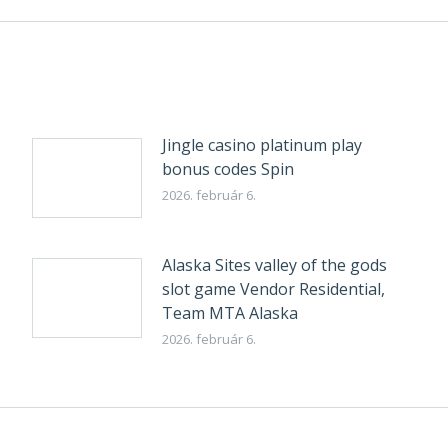
Jingle casino platinum play
bonus codes Spin
2026. február 6.
Alaska Sites valley of the gods
slot game Vendor Residential,
Team MTA Alaska
2026. február 6.