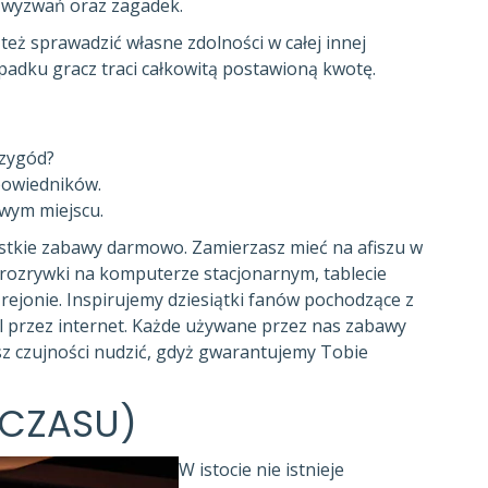
 wyzwań oraz zagadek.
też sprawadzić własne zdolności w całej innej
zypadku gracz traci całkowitą postawioną kwotę.
rzygód?
powiedników.
owym miejscu.
zystkie zabawy darmowo. Zamierzasz mieć na afiszu w
 rozrywki na komputerze stacjonarnym, tablecie
jonie. Inspirujemy dziesiątki fanów pochodzące z
l przez internet. Każde używane przez nas zabawy
esz czujności nudzić, gdyż gwarantujemy Tobie
 CZASU)
W istocie nie istnieje