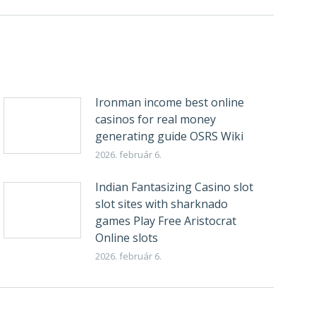
Ironman income best online
casinos for real money
generating guide OSRS Wiki
2026. február 6.
Indian Fantasizing Casino slot
slot sites with sharknado
games Play Free Aristocrat
Online slots
2026. február 6.