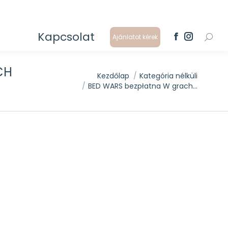
Kapcsolat
Ajánlatot kérek
Search
Facebook
Instagram
page
page
opens
opens
CH
in
in
You are here:
Kezdőlap
Kategória nélküli
new
new
BED WARS bezpłatna W grach…
window
window