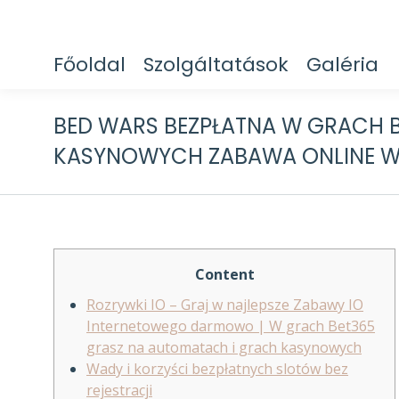
Főoldal
Szolgáltatások
Galéria
BED WARS BEZPŁATNA W GRACH 
KASYNOWYCH ZABAWA ONLINE W 
Content
Rozrywki IO – Graj w najlepsze Zabawy IO
Internetowego darmowo | W grach Bet365
grasz na automatach i grach kasynowych
Wady i korzyści bezpłatnych slotów bez
rejestracji