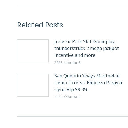
Related Posts
Jurassic Park Slot: Gameplay,
thunderstruck 2 mega jackpot
Incentive and more
2026. február 6.
San Quentin Xways Mostbet’te
Demo Ücretsiz Empieza Parayla
Oyna Rtp 99 3%
2026. február 6.