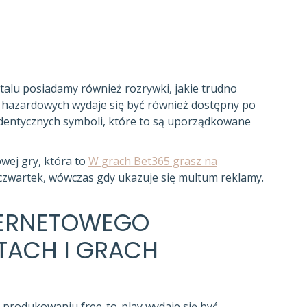
talu posiadamy również rozrywki, jakie trudno
er hazardowych wydaje się być również dostępny po
dentycznych symboli, które to są uporządkowane
wej gry, która to
W grach Bet365 grasz na
 czwartek, wówczas gdy ukazuje się multum reklamy.
NTERNETOWEGO
TACH I GRACH
produkowaniu free-to-play wydaje się być