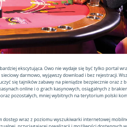
bardziej ekscytująca. Owo nie wydaje się być tylko portal w
 sieciowy darmowo, wyjąwszy download i bez rejestracji. Ws
czyć się tajników zabawy na pieniądze bezpiecznie oraz z b
 kasynach online i o grach kasynowych, osiągalnych z braki
oraz pozostałych, mniej wybitnych na terytorium polski k
om dostęp wraz z poziomu wyszukiwarki internetowej mobiln
alnej, przyciągającej rywalizacji i możliwości dostępnych w