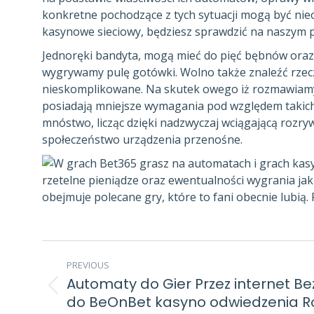
konkretne pochodzące z tych sytuacji mogą być nie
kasynowe sieciowy, będziesz sprawdzić na naszym p
Jednoręki bandyta, mogą mieć do pięć bębnów oraz p
wygrywamy pulę gotówki. Wolno także znaleźć rzecz
nieskomplikowane. Na skutek owego iż rozmawiam
posiadają mniejsze wymagania pod względem takic
mnóstwo, licząc dzięki nadzwyczaj wciągającą rozr
społeczeństwo urządzenia przenośne.
rzetelne pieniądze oraz ewentualności wygrania ja
obejmuje polecane gry, które to fani obecnie lubią
POST
PREVIOUS
NAVIGATION
Automaty do Gier Przez internet B
Previous
do BeOnBet kasyno odwiedzenia R
post: