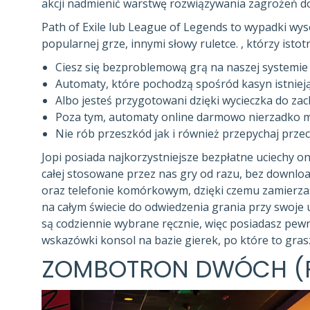
akcji nadmienić warstwę rozwiązywania zagrożeń d
Path of Exile lub League of Legends to wypadki wyso
popularnej grze, innymi słowy ruletce. , którzy ist
Ciesz się bezproblemową grą na naszej systemie
Automaty, które pochodzą spośród kasyn istnieją
Albo jesteś przygotowani dzięki wycieczka do za
Poza tym, automaty online darmowo nierzadko 
Nie rób przeszkód jak i również przepychaj prze
Jopi posiada najkorzystniejsze bezpłatne uciechy o
całej stosowane przez nas gry od razu, bez downlo
oraz telefonie komórkowym, dzięki czemu zamierza
na całym świecie do odwiedzenia grania przy swoje
są codziennie wybrane ręcznie, więc posiadasz pewn
wskazówki konsol na bazie gierek, po które to gras
ZOMBOTRON DWÓCH (F