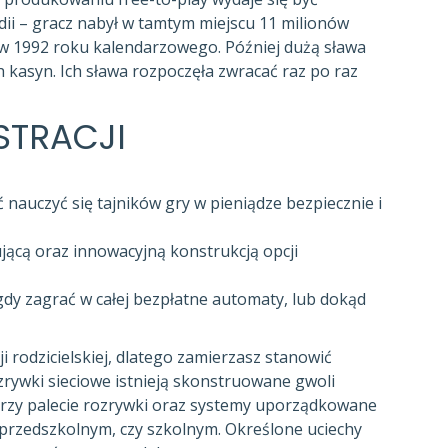
ii – gracz nabył w tamtym miejscu 11 milionów
 w 1992 roku kalendarzowego. Później dużą sława
 kasyn. Ich sława rozpoczęła zwracać raz po raz
STRACJI
auczyć się tajników gry w pieniądze bezpiecznie i
ącą oraz innowacyjną konstrukcją opcji
y zagrać w całej bezpłatne automaty, lub dokąd
 rodzicielskiej, dlatego zamierzasz stanowić
rywki sieciowe istnieją skonstruowane gwoli
przy palecie rozrywki oraz systemy uporządkowane
ch przedszkolnym, czy szkolnym. Określone uciechy