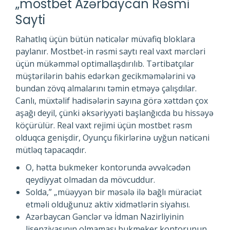
„mostbet Azərbaycan Rəsmi̇
Sayti
Rahatlıq üçün bütün nəticələr müvafiq bloklara
paylanır. Mostbet-in rəsmi saytı real vaxt mərcləri
üçün mükəmməl optimallaşdırılıb. Tərtibatçılar
müştərilərin bahis edərkən gecikməmələrini və
bundan zövq almalarını təmin etməyə çalışdılar.
Canlı, müxtəlif hadisələrin sayına görə xəttdən çox
aşağı deyil, çünki əksəriyyəti başlanğıcda bu hissəyə
köçürülür. Real vaxt rejimi üçün mostbet rəsm
olduqca genişdir, Oyunçu fikirlərinə uyğun nəticəni
mütləq tapacaqdır.
O, hətta bukmeker kontorunda əvvəlcədən
qeydiyyat olmadan da mövcuddur.
Solda,” „müəyyən bir məsələ ilə bağlı müraciət
etməli olduğunuz aktiv xidmətlərin siyahısı.
Azərbaycan Gənclər və İdman Nazirliyinin
lisenziyasının olmaması bukmeker kontorunun