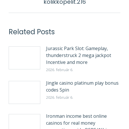
kolikkopelit.216
post:
Related Posts
Jurassic Park Slot: Gameplay,
thunderstruck 2 mega jackpot
Incentive and more
2026. február 6.
Jingle casino platinum play bonus
codes Spin
2026. február 6.
Ironman income best online
casinos for real money