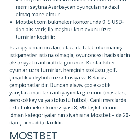
rəsmi saytına Azərbaycan oyunçularına daxil
olmaq mane olmur.
Mostbet com bukmeker kontorunda 0, 5 USD-
dən alış-veriş ilə məşhur kart oyunu üzrə
turnirlər keçirilir;
Bəzi qış idman növləri, eləcə də tələb olunmamış
istiqamətlər istisna olmaqla, oyunöncəsi hadisələrin
əksəriyyəti canlı xəttdə görünür. Bunlar kiber
oyunlar üzrə turnirlər, həmçinin stolüstü golf,
çimərlik voleybolu üzrə Rusiya və Belarus
çempionatlarıdır. Bundan əlavə, çox ekzotik
yarışlara mərclər canlı yayımda görünür (məsələn,
aeroxokkey və ya stolüstü futbol). Canlı mərclərdə
orta bukmeker komissiyası 8, 5% təşkil olunur.
İdman kateqoriyalarının siyahısına Mostbet – də 20-
dən çox maddə daxildir.
MOSTBET