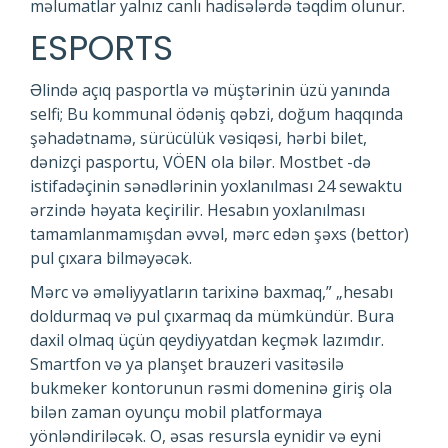
məlumatlar yalnız canlı hadisələrdə təqdim olunur.
ESPORTS
Əlində açıq pasportla və müştərinin üzü yanında
selfi; Bu kommunal ödəniş qəbzi, doğum haqqında
şəhadətnamə, sürücülük vəsiqəsi, hərbi bilet,
dənizçi pasportu, VÖEN ola bilər. Mostbet -də
istifadəçinin sənədlərinin yoxlanılması 24 sewaktu
ərzində həyata keçirilir. Hesabın yoxlanılması
tamamlanmamışdan əvvəl, mərc edən şəxs (bettor)
pul çıxara bilməyəcək.
Mərc və əməliyyatların tarixinə baxmaq,” „hesabı
doldurmaq və pul çıxarmaq da mümkündür. Bura
daxil olmaq üçün qeydiyyatdan keçmək lazımdır.
Smartfon və ya planşet brauzeri vasitəsilə
bukmeker kontorunun rəsmi domeninə giriş ola
bilən zaman oyunçu mobil platformaya
yönləndiriləcək. O, əsas resursla eynidir və eyni