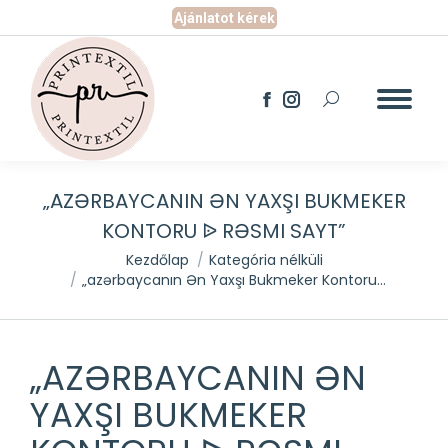
Ajánlatot kérek
Search:
Facebook
Instagram
page
page
opens
opens
in
in
new
new
„AZƏRBAYCANIN ƏN YAXŞI BUKMEKER
window
window
KONTORU ᐉ RƏSMI SAYT”
You are here:
Kezdőlap
Kategória nélküli
„azərbaycanın Ən Yaxşı Bukmeker Kontoru…
„AZƏRBAYCANIN ƏN
YAXŞI BUKMEKER