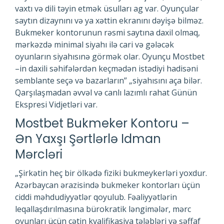
vaxtı və dili təyin etmək üsulları ag var. Oyunçular
saytın dizaynını və ya xəttin ekranını dəyişə bilməz.
Bukmeker kontorunun rəsmi saytına daxil olmaq,
mərkəzdə minimal siyahı ilə cari və gələcək
oyunların siyahısınə görmək olar. Oyunçu Mostbet
–in daxili səhifələrdən keçmədən istədiyi hadisəni
semblante seçə və bazarların” „siyahısını aça bilər.
Qarşılaşmadan əvvəl və canlı lazımlı rahat Günün
Ekspresi Vidjetləri var.
Mostbet Bukmeker Kontoru –
Ən Yaxşı Şərtlərlə Idman
Mərcləri
„Şirkətin heç bir ölkədə fiziki bukmeykerləri yoxdur.
Azərbaycan ərazisində bukmeker kontorları üçün
ciddi məhdudiyyətlər qoyulub. Fəaliyyətlərin
leqallaşdırılmasına bürokratik ləngimələr, mərc
oyunları üçün çətin kvalifikasiya tələbləri və şəffaf