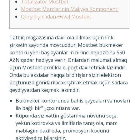
Totalizator Mostbet
Mostbet Mərclərinin Maliyyə Komponenti
Qarşılaşmadan Əvvəl Mostbet
Tətbiq mağazasına daxil ola bilmək üçün link
şirkətin saytında mövcuddur. Mostbet bukmeker
kontoru yeni başlayanlar ın birinci depozitinə 550
AZN qədər hədiyyə verir. Onlardan məlumat almaq
üçün Mostbet profildə e-poçt daxil etmək lazımdır.
Onda bu aksialar haqqa bildirişlər sizin elektron
poçtunuza göndəriləcək İştirak etmək üçün sadəcə
qeydiyyatdan keçmək lazımdır.
Bukmeker kontorunda bahis qaydaları və növləri
ilə bağlı bir” „çox nüans var.
Kuponda siz xəttin göstərilmə növünü seçə,
yekun kotirovka və limitlərlə tanış ola, mərc
məbləğini daxil edə, promosyon kodunu
aktivləşdirə bilərsiniz.