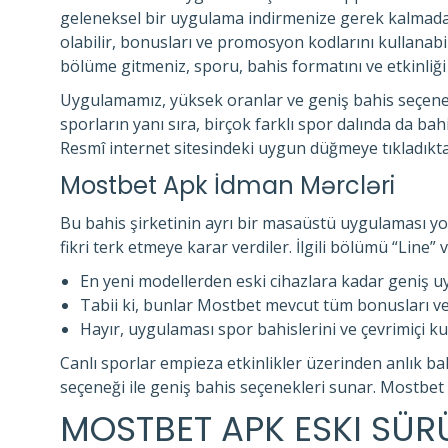
geleneksel bir uygulama indirmenize gerek kalmadan 
olabilir, bonusları ve promosyon kodlarını kullanabil
bölüme gitmeniz, sporu, bahis formatını ve etkinliği 
Uygulamamız, yüksek oranlar ve geniş bahis seçenekl
sporların yanı sıra, birçok farklı spor dalında da b
Resmî internet sitesindeki uygun düğmeye tıkladıkta
Mostbet Apk İdman Mərcləri
Bu bahis şirketinin ayrı bir masaüstü uygulaması yokt
fikri terk etmeye karar verdiler. İlgili bölümü “Line” 
En yeni modellerden eski cihazlara kadar geniş u
Tabii ki, bunlar Mostbet mevcut tüm bonusları ve
Hayır, uygulaması spor bahislerini ve çevrimiçi k
Canlı sporlar empieza etkinlikler üzerinden anlık bah
seçeneği ile geniş bahis seçenekleri sunar. Mostbet
MOSTBET APK ESKI SÜ