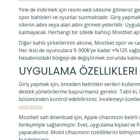
Yine de indirmek için resmi web sitesine gitmeniz g
spor bahisleri ve oyunlar sunmaktadır. Giriş yapmak
sitenin adını veya alan adını girmek yeterlidir. Uygu
kalmayacak. Herhangi bir sitede bahisçi Mostbet apk’
Diğer bahis şirketlerinin aksine, Mostbet spor ve cas
Her ikisi de oyunculara 9. 000₺’ye kadar +%125 sağ
hesabınızdaki bölgeyi de değiştirmek zorunda kalma
UYGULAMA ÖZELLIKLERI
Giriş yapmak için, önceden belirtilen verileri kullan
destek yöneticilerine başvurmanız gerekir. Tabii k
bölümünden kontrol edebilirsiniz. İncelemeyi özetle
uygulama
.
Mostbet sah download için, Apple cihazınızın belirl
birleşimiyle sağlanmıştır. Evet, uygulama kişisel ve 
yapacaksınız. Mobil cihazınızın özelliklerini bilmiyor
bulabilirsiniz.