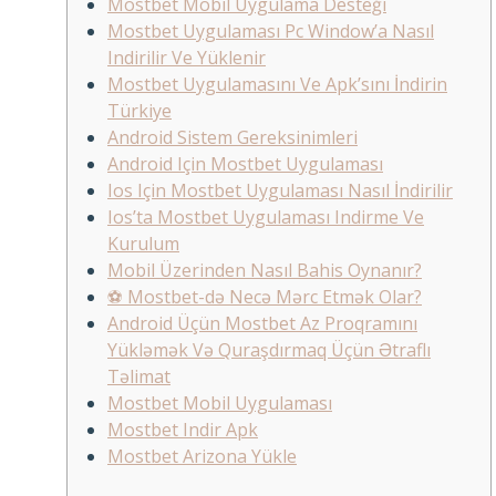
Mostbet Mobil Uygulama Desteği
Mostbet Uygulaması Pc Window’a Nasıl
Indirilir Ve Yüklenir
Mostbet Uygulamasını Ve Apk’sını İndirin
Türkiye
Android Sistem Gereksinimleri
Android Için Mostbet Uygulaması
Ios Için Mostbet Uygulaması Nasıl İndirilir
Ios’ta Mostbet Uygulaması Indirme Ve
Kurulum
Mobil Üzerinden Nasıl Bahis Oynanır?
⚽ Mostbet-də Necə Mərc Etmək Olar?
Android Üçün Mostbet Az Proqramını
Yükləmək Və Quraşdırmaq Üçün Ətraflı
Təlimat
Mostbet Mobil Uygulaması
Mostbet Indir Apk
Mostbet Arizona Yükle