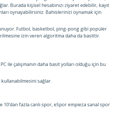
 Burada kişisel hesabınızı ziyaret edebilir, kayıt
ları oynayabilirsiniz. Bahislerinizi oynamak için
unuyor. Futbol, basketbol, ping-pong gibi popüler
ilmesine izin veren algoritma daha da basittir.
PC ile çalışmanın daha basit yolları olduğu için bu
kullanabilmesini sağlar.
 ve 10’dan fazla canlı spor, eSpor empieza sanal spor