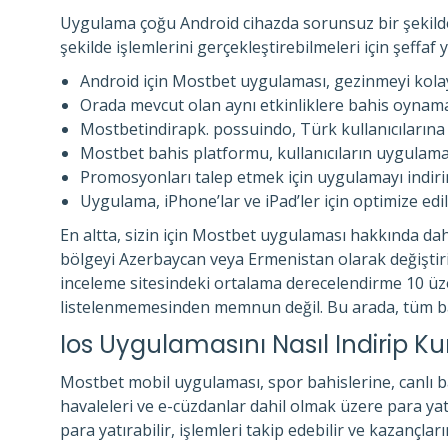
Uygulama çoğu Android cihazda sorunsuz bir şekilde ç
şekilde işlemlerini gerçekleştirebilmeleri için şeffaf
Android için Mostbet uygulaması, gezinmeyi kolayl
Orada mevcut olan aynı etkinliklere bahis oynaman
Mostbetindirapk. possuindo, Türk kullanıcılarına
Mostbet bahis platformu, kullanıcıların uygulamada
Promosyonları talep etmek için uygulamayı indirin
Uygulama, iPhone’lar ve iPad’ler için optimize edi
En altta, sizin için Mostbet uygulaması hakkında daha
bölgeyi Azerbaycan veya Ermenistan olarak değiştir
inceleme sitesindeki ortalama derecelendirme 10 üzer
listelenmemesinden memnun değil. Bu arada, tüm bah
Ios Uygulamasını Nasıl Indirip K
Mostbet mobil uygulaması, spor bahislerine, canlı 
havaleleri ve e-cüzdanlar dahil olmak üzere para yat
para yatırabilir, işlemleri takip edebilir ve kazançla