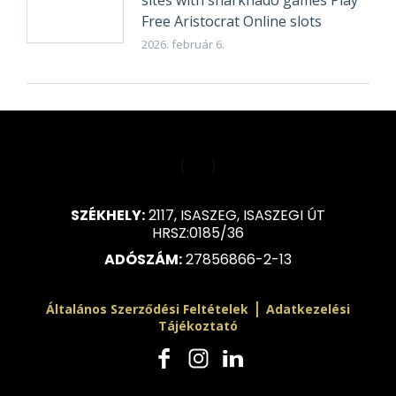
sites with sharknado games Play
Free Aristocrat Online slots
2026. február 6.
SZÉKHELY:
2117, ISASZEG, ISASZEGI ÚT
HRSZ:0185/36
ADÓSZÁM:
27856866-2-13
|
Általános Szerződési Feltételek
Adatkezelési
Tájékoztató