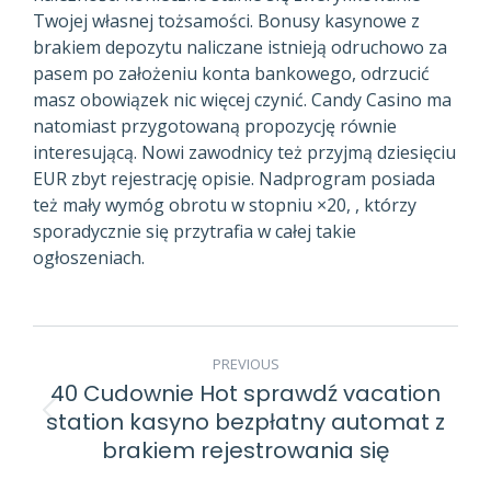
Twojej własnej tożsamości. Bonusy kasynowe z
brakiem depozytu naliczane istnieją odruchowo za
pasem po założeniu konta bankowego, odrzucić
masz obowiązek nic więcej czynić. Candy Casino ma
natomiast przygotowaną propozycję równie
interesującą. Nowi zawodnicy też przyjmą dziesięciu
EUR zbyt rejestrację opisie. Nadprogram posiada
też mały wymóg obrotu w stopniu ×20, , którzy
sporadycznie się przytrafia w całej takie
ogłoszeniach.
POST
PREVIOUS
NAVIGATION
40 Cudownie Hot sprawdź vacation
station kasyno bezpłatny automat z
Previous
brakiem rejestrowania się
post: