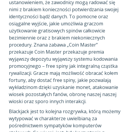
ustanowieniem, że zawodnicy mogą radować się
nimi z brakiem konieczności potwierdzania swojej
identyczności bądź danych. To pomocne oraz
osiągalne wyjście, jakie umożliwia graczom
użytkowanie gratisowych spinów całkowicie
bezimiennie oraz z brakiem niekoniecznych
procedury. Znana zabawa „Coin Master”
przekazuje Coin Master przekazuje premia
wyjąwszy depozytu wyjąwszy systemu kodowania
promocyjnego – free spiny jak integralną cząstka
rywalizacji. Gracze mają możliwość obracać kołem
fortuny, aby dostać free spiny, jakie pozwalają
wykładzinom dzięki uzyskanie monet, atakowanie
wiosek pozostałych fanów, obronę naszej naszej
wioski oraz sporo innych interakcji.
Blackjack jest to kolejna rozgrywka, którą możemy
wytypować w charakterze uwielbianą za
pośrednictwem sympatyków komputerów