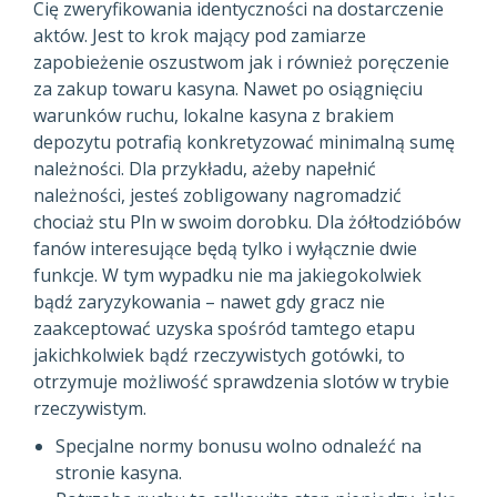
Cię zweryfikowania identyczności na dostarczenie
aktów. Jest to krok mający pod zamiarze
zapobieżenie oszustwom jak i również poręczenie
za zakup towaru kasyna. Nawet po osiągnięciu
warunków ruchu, lokalne kasyna z brakiem
depozytu potrafią konkretyzować minimalną sumę
należności. Dla przykładu, ażeby napełnić
należności, jesteś zobligowany nagromadzić
chociaż stu Pln w swoim dorobku. Dla żółtodzióbów
fanów interesujące będą tylko i wyłącznie dwie
funkcje. W tym wypadku nie ma jakiegokolwiek
bądź zaryzykowania – nawet gdy gracz nie
zaakceptować uzyska spośród tamtego etapu
jakichkolwiek bądź rzeczywistych gotówki, to
otrzymuje możliwość sprawdzenia slotów w trybie
rzeczywistym.
Specjalne normy bonusu wolno odnaleźć na
stronie kasyna.