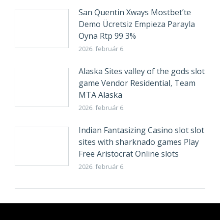
San Quentin Xways Mostbet’te
Demo Ücretsiz Empieza Parayla
Oyna Rtp 99 3%
2026. február 6.
Alaska Sites valley of the gods slot
game Vendor Residential, Team
MTA Alaska
2026. február 6.
Indian Fantasizing Casino slot slot
sites with sharknado games Play
Free Aristocrat Online slots
2026. február 6.