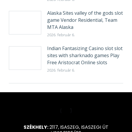
Alaska Sites valley of the gods slot
game Vendor Residential, Team
MTA Alaska
2026. február 6.
Indian Fantasizing Casino slot slot
sites with sharknado games Play
Free Aristocrat Online slots
2026. február 6.
SZÉKHELY:
2117, ISASZEG, ISASZEGI ÚT