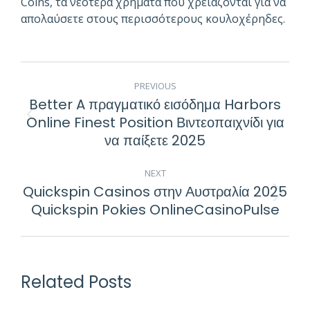
Coins, τα νεότερα χρήματα που χρειάζονται για να
απολαύσετε στους περισσότερους κουλοχέρηδες.
POST
PREVIOUS
NAVIGATION
Better A πραγματικό εισόδημα Harbors
Online Finest Position Βιντεοπαιχνίδι για
Previous
να παίξετε 2025
post:
NEXT
Quickspin Casinos στην Αυστραλία 2025
Next
Quickspin Pokies OnlineCasinoPulse
post:
Related Posts