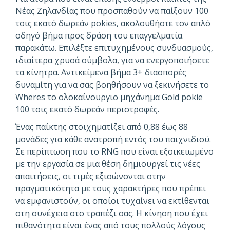
Νέας Ζηλανδίας που προσπαθούν να παίξουν 100
τοις εκατό δωρεάν pokies, ακολουθήστε τον απλό
οδηγό βήμα προς δράση του επαγγελματία
παρακάτω. Επιλέξτε επιτυχημένους συνδυασμούς,
ιδιαίτερα χρυσά σύμβολα, για να ενεργοποιήσετε
τα κίνητρα. Αντικείμενα βήμα 3+ διασπορές
δυναμίτη για να σας βοηθήσουν να ξεκινήσετε το
Wheres το ολοκαίνουργιο μηχάνημα Gold pokie
100 τοις εκατό δωρεάν περιστροφές.
Ένας παίκτης στοιχηματίζει από 0,88 έως 88
μονάδες για κάθε ανατροπή εντός του παιχνιδιού.
Σε περίπτωση που το RNG που είναι εξοικειωμένο
με την εργασία σε μια θέση δημιουργεί τις νέες
απαιτήσεις, οι τιμές εξισώνονται στην
πραγματικότητα με τους χαρακτήρες που πρέπει
να εμφανιστούν, οι οποίοι τυχαίνει να εκτίθενται
στη συνέχεια στο τραπέζι σας. Η κίνηση που έχει
πιθανότητα είναι ένας από τους πολλούς λόγους