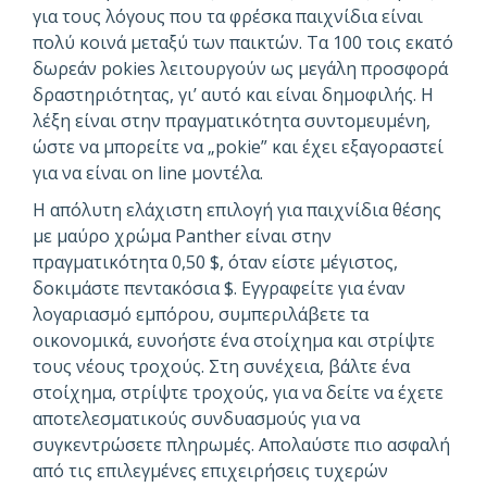
για τους λόγους που τα φρέσκα παιχνίδια είναι
πολύ κοινά μεταξύ των παικτών. Τα 100 τοις εκατό
δωρεάν pokies λειτουργούν ως μεγάλη προσφορά
δραστηριότητας, γι’ αυτό και είναι δημοφιλής. Η
λέξη είναι στην πραγματικότητα συντομευμένη,
ώστε να μπορείτε να „pokie” και έχει εξαγοραστεί
για να είναι on line μοντέλα.
Η απόλυτη ελάχιστη επιλογή για παιχνίδια θέσης
με μαύρο χρώμα Panther είναι στην
πραγματικότητα 0,50 $, όταν είστε μέγιστος,
δοκιμάστε πεντακόσια $. Εγγραφείτε για έναν
λογαριασμό εμπόρου, συμπεριλάβετε τα
οικονομικά, ευνοήστε ένα στοίχημα και στρίψτε
τους νέους τροχούς. Στη συνέχεια, βάλτε ένα
στοίχημα, στρίψτε τροχούς, για να δείτε να έχετε
αποτελεσματικούς συνδυασμούς για να
συγκεντρώσετε πληρωμές. Απολαύστε πιο ασφαλή
από τις επιλεγμένες επιχειρήσεις τυχερών