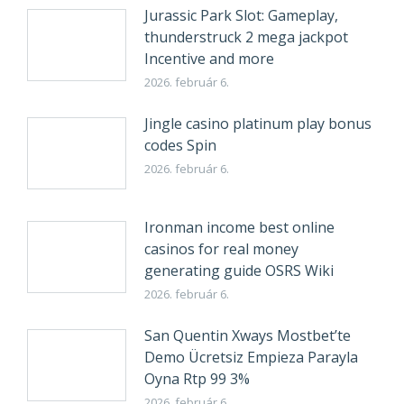
Jurassic Park Slot: Gameplay,
thunderstruck 2 mega jackpot
Incentive and more
2026. február 6.
Jingle casino platinum play bonus
codes Spin
2026. február 6.
Ironman income best online
casinos for real money
generating guide OSRS Wiki
2026. február 6.
San Quentin Xways Mostbet’te
Demo Ücretsiz Empieza Parayla
Oyna Rtp 99 3%
2026. február 6.